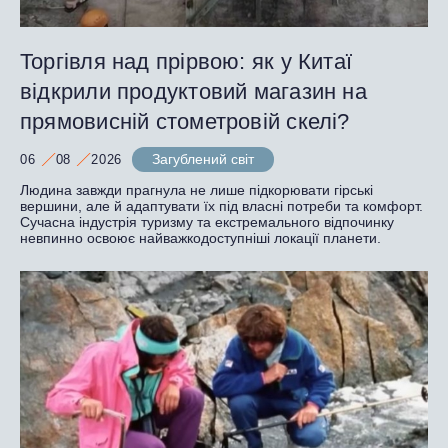
Торгівля над прірвою: як у Китаї
відкрили продуктовий магазин на
прямовисній стометровій скелі?
Загублений світ
06
08
2026
Людина завжди прагнула не лише підкорювати гірські
вершини, але й адаптувати їх під власні потреби та комфорт.
Сучасна індустрія туризму та екстремального відпочинку
невпинно освоює найважкодоступніші локації планети.