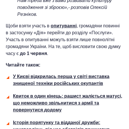
Нам треба вже з вами розвивати культуру
поводження зі зброєю»,- розповів Олексій
Резніков.
Щоби взяти участь в
опитуванні
, громадяни повинні
в застосунку «Дія» перейти до розділу «Послуги».
Участь в опитуванні можуть взяти лише повнолітні
громадяни України. На те, щоб висловити свою думку
часу є
до 1 червня
.
Читайте також:
У Києві відкрилась перша у світі виставка
знищеної техніки російських окупантів
Квиток в один кінець: рашист жаліється матусі,
що неможливо звільнитися з армії та
повернутися додому
Історія порятунку та відданої дружби: