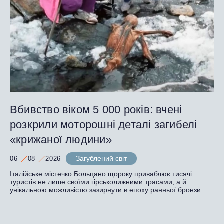
Вбивство віком 5 000 років: вчені
розкрили моторошні деталі загибелі
«крижаної людини»
Загублений світ
06
08
2026
Італійське містечко Больцано щороку приваблює тисячі
туристів не лише своїми гірськолижними трасами, а й
унікальною можливістю зазирнути в епоху ранньої бронзи.