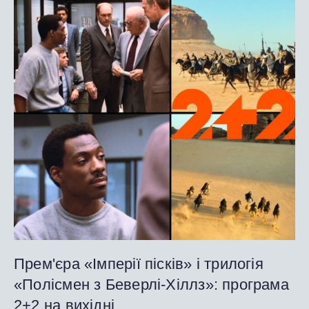
Прем'єра «Імперії пісків» і трилогія
«Полісмен з Беверлі-Хіллз»: програма
2+2 на вихідні