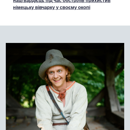
нацгвардієць під час обстрілів прихистив
німецьку вівчарку у своєму окопі