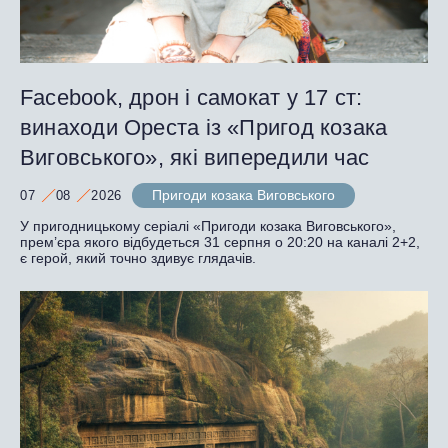
Facebook, дрон і самокат у 17 ст:
винаходи Ореста із «Пригод козака
Виговського», які випередили час
Пригоди козака Виговського
07
08
2026
У пригодницькому серіалі «Пригоди козака Виговського»,
прем’єра якого відбудеться 31 серпня о 20:20 на каналі 2+2,
є герой, який точно здивує глядачів.