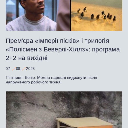
Прем'єра «Імперії пісків» і трилогія
«Полісмен з Беверлі-Хіллз»: програма
2+2 на вихідні
07
08
2026
П'ятниця. Вечір. Можна нарешті видихнути після
напруженого робочого тижня.