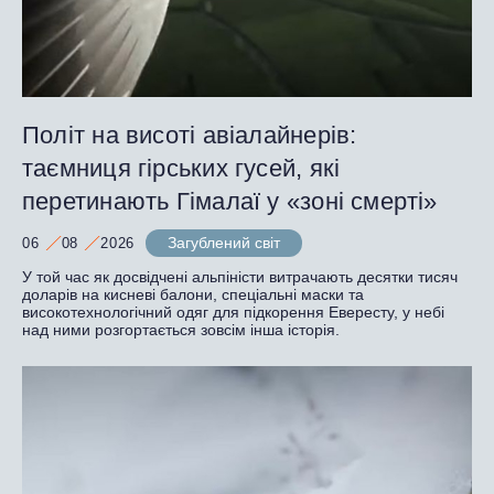
Політ на висоті авіалайнерів:
таємниця гірських гусей, які
перетинають Гімалаї у «зоні смерті»
Загублений світ
06
08
2026
У той час як досвідчені альпіністи витрачають десятки тисяч
доларів на кисневі балони, спеціальні маски та
високотехнологічний одяг для підкорення Евересту, у небі
над ними розгортається зовсім інша історія.