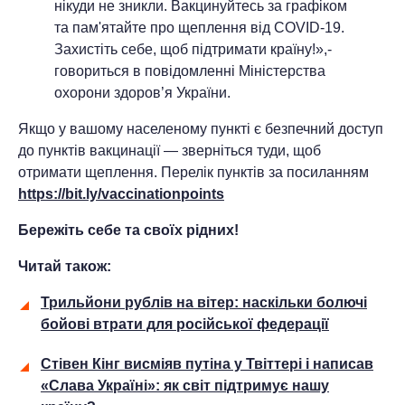
нікуди не зникли. Вакцинуйтесь за графіком
та пам'ятайте про щеплення від COVID-19.
Захистіть себе, щоб підтримати країну!»,-
говориться в повідомленні Міністерства
охорони здоров’я України.
Якщо у вашому населеному пункті є безпечний доступ
до пунктів вакцинації — зверніться туди, щоб
отримати щеплення. Перелік пунктів за посиланням
https://bit.ly/vaccinationpoints
Бережіть себе та своїх рідних!
Читай також:
Трильйони рублів на вітер: наскільки болючі
бойові втрати для російської федерації
Стівен Кінг висміяв путіна у Твіттері і написав
«Слава Україні»: як світ підтримує нашу