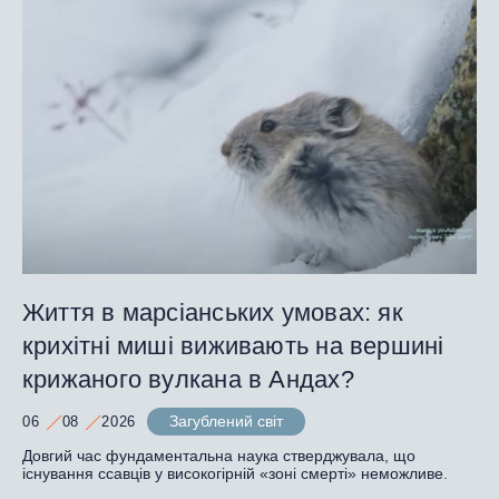
Життя в марсіанських умовах: як
крихітні миші виживають на вершині
крижаного вулкана в Андах?
Загублений світ
06
08
2026
Довгий час фундаментальна наука стверджувала, що
існування ссавців у високогірній «зоні смерті» неможливе.