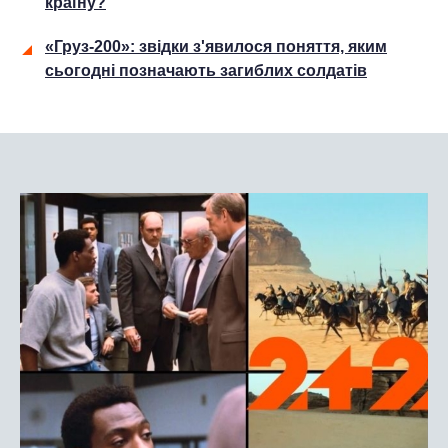
країну?
«Груз-200»: звідки з'явилося поняття, яким
сьогодні позначають загиблих солдатів