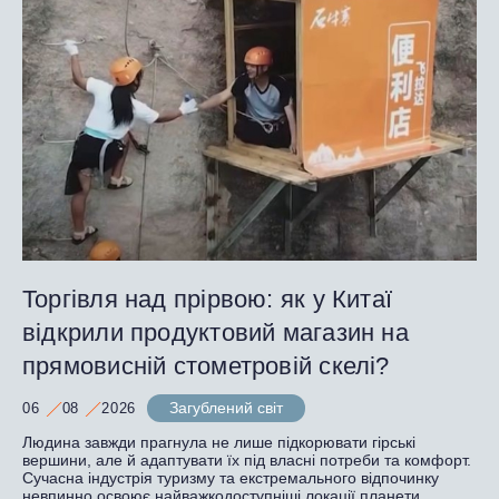
Торгівля над прірвою: як у Китаї
відкрили продуктовий магазин на
прямовисній стометровій скелі?
Загублений світ
06
08
2026
Людина завжди прагнула не лише підкорювати гірські
вершини, але й адаптувати їх під власні потреби та комфорт.
Сучасна індустрія туризму та екстремального відпочинку
невпинно освоює найважкодоступніші локації планети.