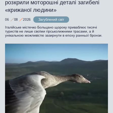
розкрили моторошні деталі загибелі
«крижаної людини»
Загублений світ
06
08
2026
Італійське містечко Больцано щороку приваблює тисячі
туристів не лише своїми гірськолижними трасами, а й
унікальною можливістю зазирнути в епоху ранньої бронзи.