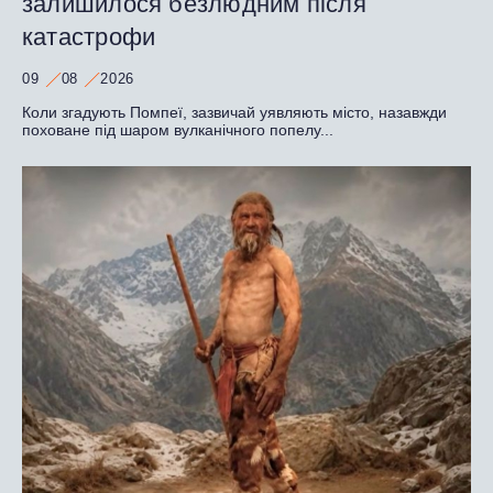
залишилося безлюдним після
катастрофи
09
08
2026
Коли згадують Помпеї, зазвичай уявляють місто, назавжди
поховане під шаром вулканічного попелу...