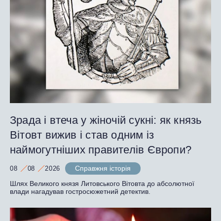
Зрада і втеча у жіночій сукні: як князь
Вітовт вижив і став одним із
наймогутніших правителів Європи?
Справжня історія
08
08
2026
Шлях Великого князя Литовського Вітовта до абсолютної
влади нагадував гостросюжетний детектив.