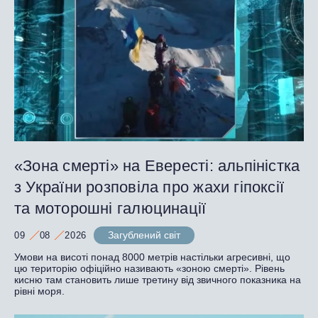
«Зона смерті» на Евересті: альпіністка
з України розповіла про жахи гіпоксії
та моторошні галюцинації
Загублений світ
09
08
2026
Умови на висоті понад 8000 метрів настільки агресивні, що
цю територію офіційно називають «зоною смерті». Рівень
кисню там становить лише третину від звичного показника на
рівні моря.