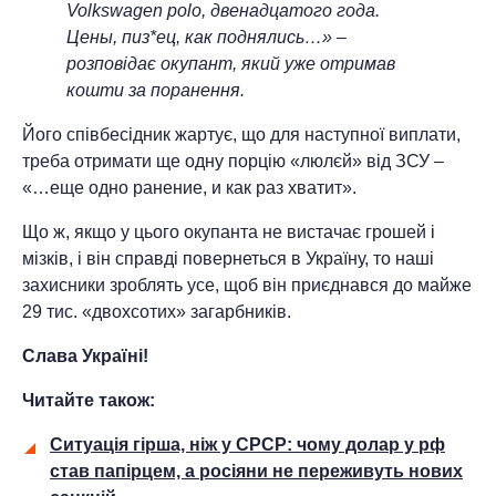
Volkswagen polo, двенадцатого года.
Цены, пиз*ец, как поднялись…» –
розповідає окупант, який уже отримав
кошти за поранення.
Його співбесідник жартує, що для наступної виплати,
треба отримати ще одну порцію «люлєй» від ЗСУ –
«…еще одно ранение, и как раз хватит».
Що ж, якщо у цього окупанта не вистачає грошей і
мізків, і він справді повернеться в Україну, то наші
захисники зроблять усе, щоб він приєднався до майже
29 тис. «двохсотих» загарбників.
Слава Україні!
Читайте також:
Ситуація гірша, ніж у СРСР: чому долар у рф
став папірцем, а росіяни не переживуть нових