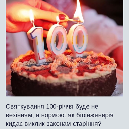
Святкування 100-річчя буде не
везінням, а нормою: як біоінженерія
кидає виклик законам старіння?