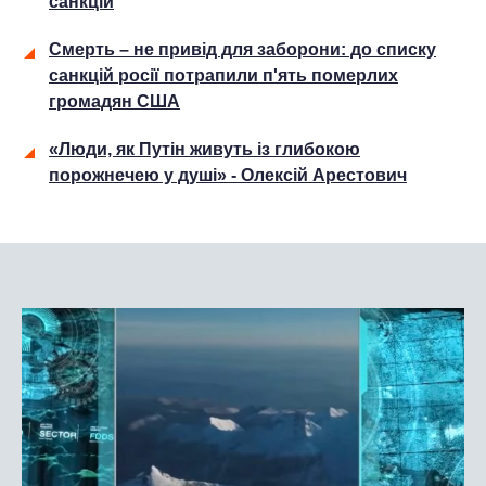
санкцій
Смерть – не привід для заборони: до списку
санкцій росії потрапили п'ять померлих
громадян США
«Люди, як Путін живуть із глибокою
порожнечею у душі» - Олексій Арестович