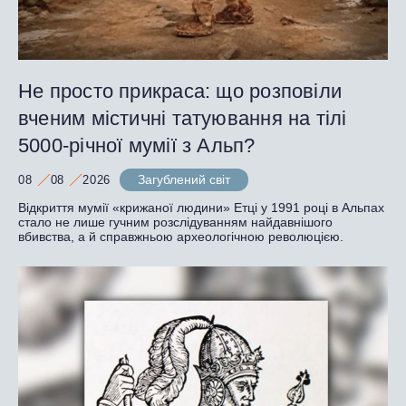
Не просто прикраса: що розповіли
вченим містичні татуювання на тілі
5000-річної мумії з Альп?
Загублений світ
08
08
2026
Відкриття мумії «крижаної людини» Етці у 1991 році в Альпах
стало не лише гучним розслідуванням найдавнішого
вбивства, а й справжньою археологічною революцією.