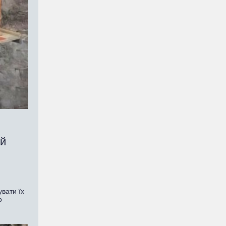
ій
вати їх
о