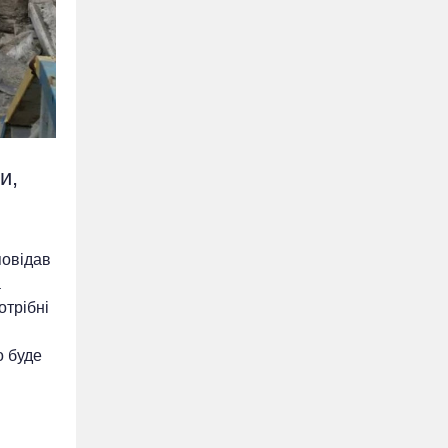
и,
повідав
а
отрібні
о буде