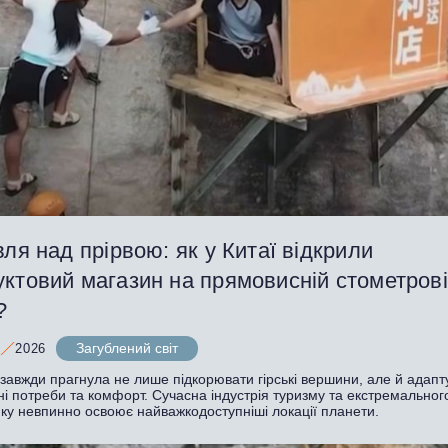
вля над прірвою: як у Китаї відкрили
уктовий магазин на прямовисній стометров
?
Загублений світ
2026
авжди прагнула не лише підкорювати гірські вершини, але й адапту
ні потреби та комфорт. Сучасна індустрія туризму та екстремальног
нку невпинно освоює найважкодоступніші локації планети.