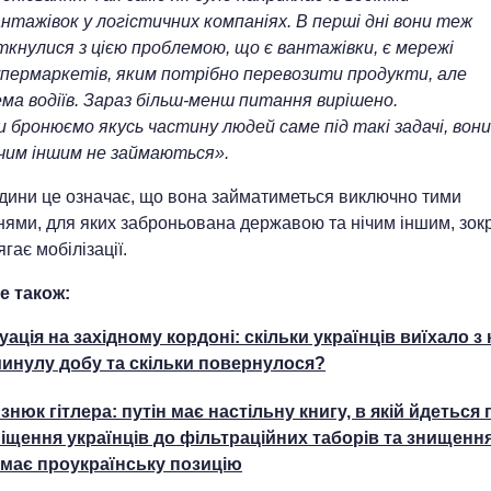
нтажівок у логістичних компаніях. В перші дні вони теж
ткнулися з цією проблемою, що є вантажівки, є мережі
упермаркетів, яким потрібно перевозити продукти, але
ема водіїв. Зараз більш-менш питання вирішено.
 бронюємо якусь частину людей саме під такі задачі, вони
ічим іншим не займаються».
дини це означає, що вона займатиметься виключно тими
ями, для яких заброньована державою та нічим іншим, зокр
ягає мобілізації.
е також:
уація на західному кордоні: скільки українців виїхало з 
минулу добу та скільки повернулося?
знюк гітлера: путін має настільну книгу, в якій йдеться 
іщення українців до фільтраційних таборів та знищення
 має проукраїнську позицію