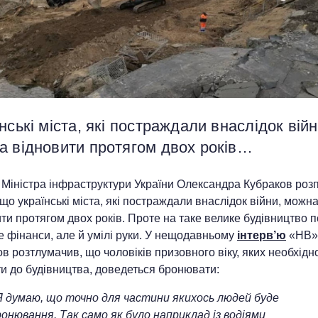
нські міста, які постраждали внаслідок війн
а відновити протягом двох років…
 Міністра інфраструктури України Олександра Кубраков роз
 що українські міста, які постраждали внаслідок війни, можн
ти протягом двох років. Проте на таке велике будівництво п
 фінанси, але й умілі руки. У нещодавньому
інтерв’ю
«НВ»
в розтлумачив, що чоловіків призовного віку, яких необхідн
и до будівництва, доведеться бронювати:
Я думаю, що точно для частини якихось людей буде
онювання. Так само як було наприклад із водіями