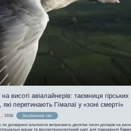
 на висоті авіалайнерів: таємниця гірських
, які перетинають Гімалаї у «зоні смерті»
Загублений світ
2026
с як досвідчені альпіністи витрачають десятки тисяч доларів на кисн
спеціальні маски та високотехнологічний одяг для підкорення Евере