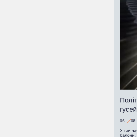
Політ
гусей
06
08
У той ча
балони, 