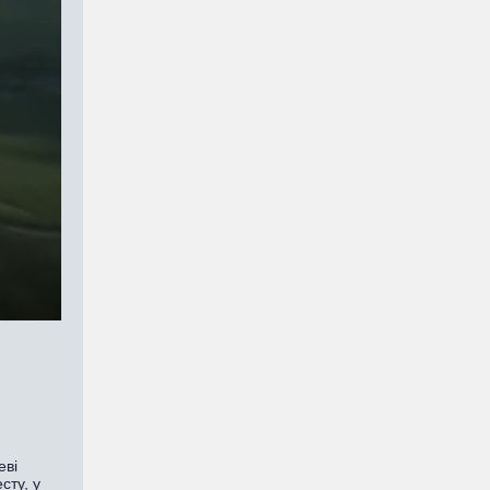
еві
сту, у