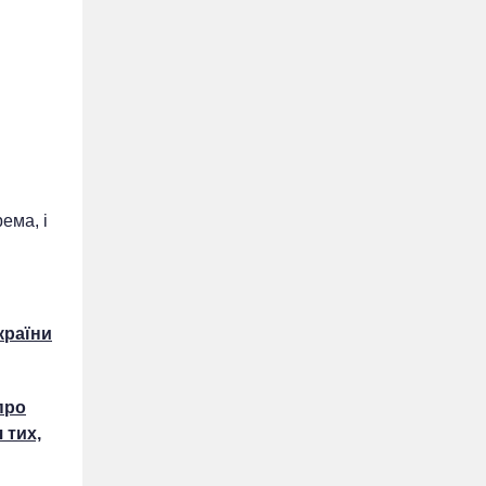
ема, і
країни
про
 тих,