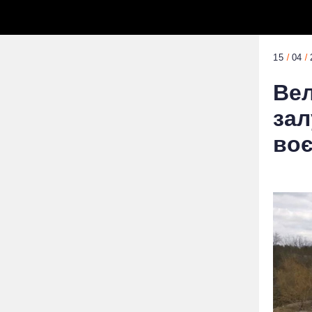
15
04
Вел
зал
воє