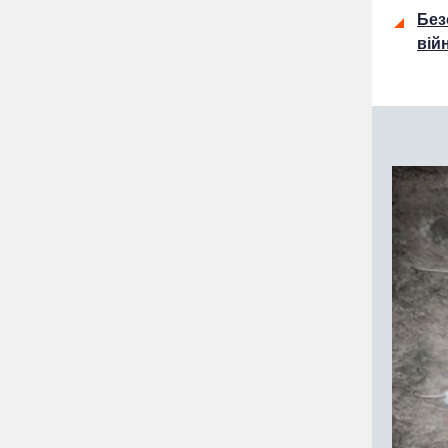
Без
вій