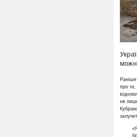
Украї
можн
Раніше
про те,
віднови
не лише
Кубрако
залучит
«
бр