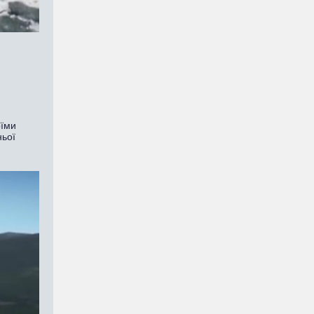
оїми
ньої