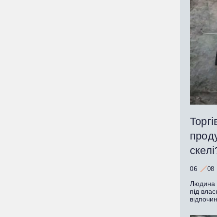
Торгі
прод
скелі
06
08
Людина з
під влас
відпочи