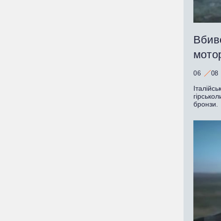
Вбивс
мото
06
08
Італійсь
гірсько
бронзи.