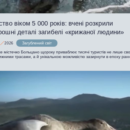
тво віком 5 000 років: вчені розкрили
рошні деталі загибелі «крижаної людини»
Загублений світ
2026
ке містечко Больцано щороку приваблює тисячі туристів не лише св
лижними трасами, а й унікальною можливістю зазирнути в епоху ран