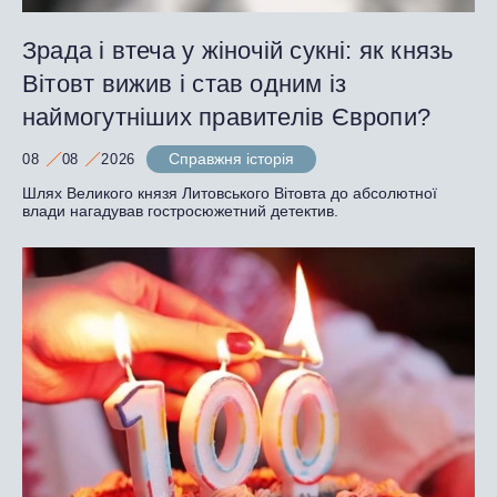
Зрада і втеча у жіночій сукні: як князь
Вітовт вижив і став одним із
наймогутніших правителів Європи?
Справжня історія
08
08
2026
Шлях Великого князя Литовського Вітовта до абсолютної
влади нагадував гостросюжетний детектив.