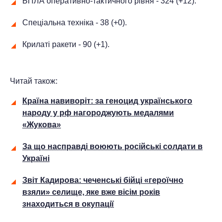
БПЛА оперативно-тактичного рівня - 324 (+12).
Спеціальна техніка - 38 (+0).
Крилаті ракети - 90 (+1).
Читай також:
Країна навиворіт: за геноцид українського
народу у рф нагороджують медалями
«Жукова»
За що насправді воюють російські солдати в
Україні
Звіт Кадирова: чеченські бійці «героїчно
взяли» селище, яке вже вісім років
знаходиться в окупації