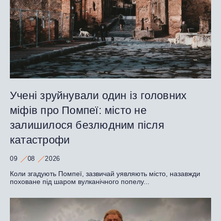
Учені зруйнували один із головних
міфів про Помпеї: місто не
залишилося безлюдним після
катастрофи
09
08
2026
Коли згадують Помпеї, зазвичай уявляють місто, назавжди
поховане під шаром вулканічного попелу...