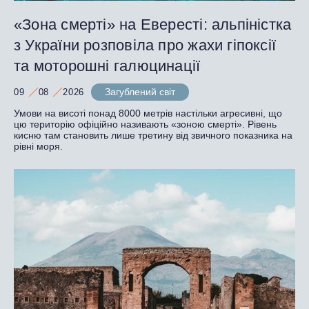
«Зона смерті» на Евересті: альпіністка
з України розповіла про жахи гіпоксії
та моторошні галюцинації
Загублений світ
09
08
2026
Умови на висоті понад 8000 метрів настільки агресивні, що
цю територію офіційно називають «зоною смерті». Рівень
кисню там становить лише третину від звичного показника на
рівні моря.