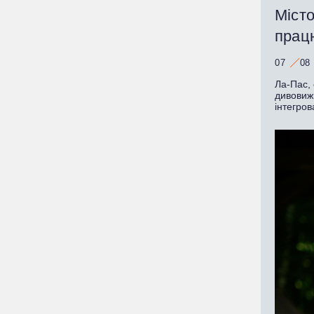
Місто
працю
07
08
Ла-Пас, 
дивовижн
інтегров