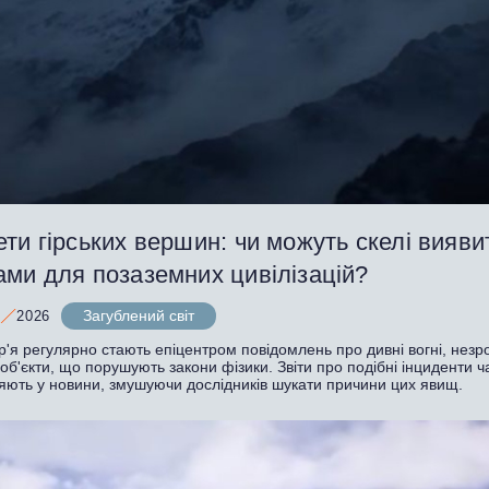
ти гірських вершин: чи можуть скелі вияви
ами для позаземних цивілізацій?
Загублений світ
2026
р'я регулярно стають епіцентром повідомлень про дивні вогні, незро
 об'єкти, що порушують закони фізики. Звіти про подібні інциденти ч
яють у новини, змушуючи дослідників шукати причини цих явищ.