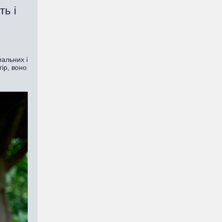
ь і
мальних і
ір, воно