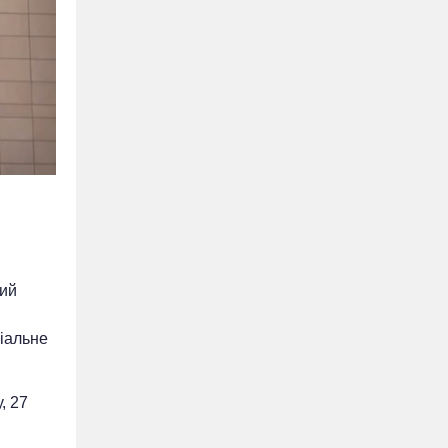
ший
ціальне
, 27