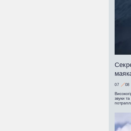
Секре
маяк
07
08
Високогі
звуки та
потрапл