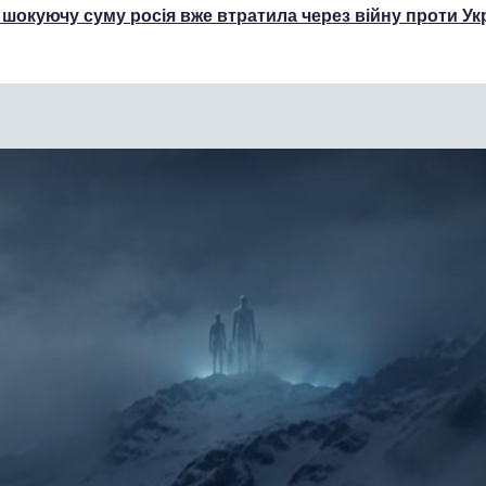
 шокуючу суму росія вже втратила через війну проти Ук