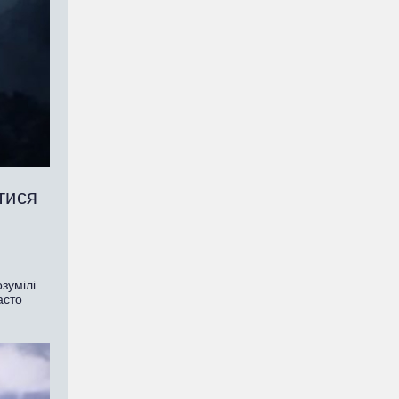
тися
зумілі
асто