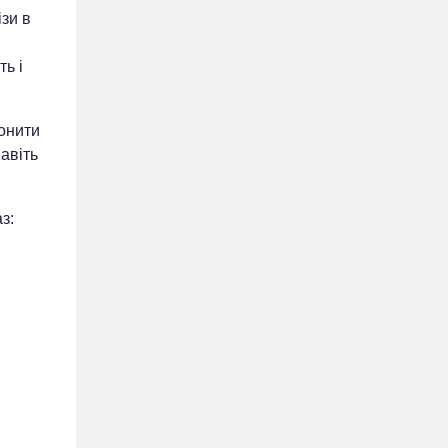
ізи в
ть і
ронити
авіть
з: