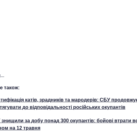
..
е також:
нтифікація катів, зрадників та мародерів: СБУ продовжу
тягувати до відповідальності російських окупантів
 знищили за добу понад 300 окупантів: бойові втрати в
ном на 12 травня