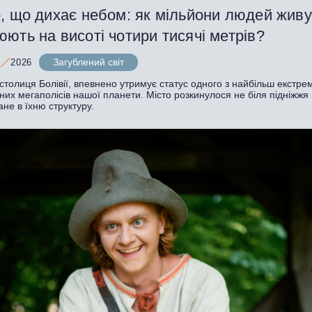
, що дихає небом: як мільйони людей живут
ють на висоті чотири тисячі метрів?
Загублений світ
2026
столиця Болівії, впевнено утримує статус одного з найбільш екстре
их мегаполісів нашої планети. Місто розкинулося не біля підніжжя г
ане в їхню структуру.