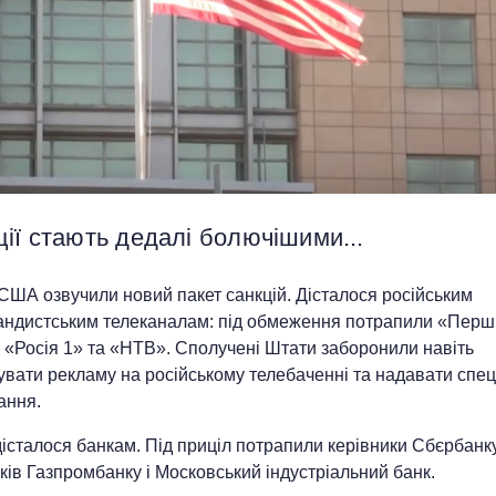
ії стають дедалі болючішими...
США озвучили новий пакет санкцій. Дісталося російським
андистським телеканалам: під обмеження потрапили «Пер
 «Росія 1» та «НТВ». Сполучені Штати заборонили навіть
вати рекламу на російському телебаченні та надавати спе
ання.
істалося банкам. Під приціл потрапили керівники Сбєрбанку
ків Газпромбанку і Московський індустріальний банк.