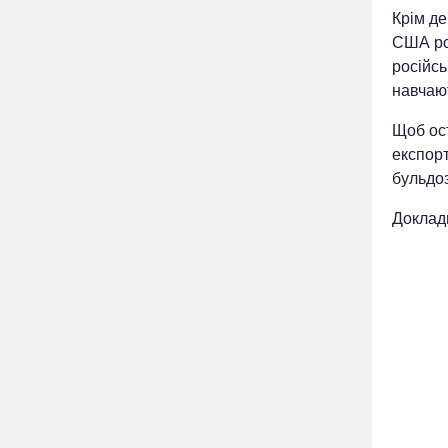
Крім де
США ро
російсь
навчаю
Щоб ост
експорт
бульдо
Докладн