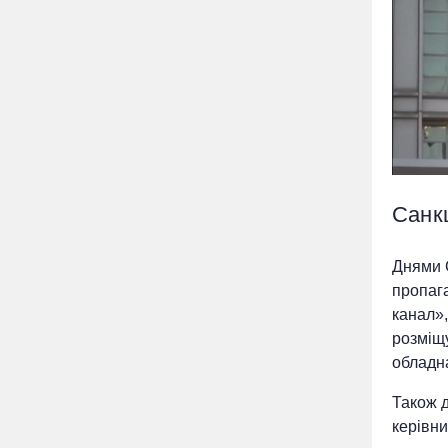
Санкц
Днями 
пропаг
канал»,
розміщу
обладн
Також д
керівни