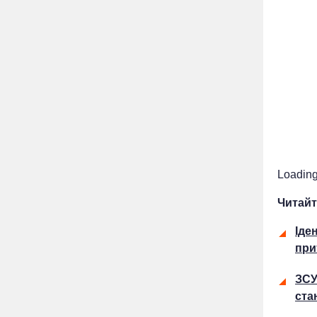
Loading.
Читайт
Іде
при
ЗСУ
ста