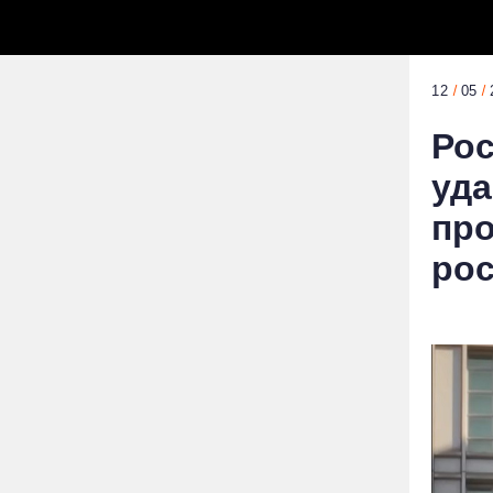
12
05
Рос
уда
про
рос