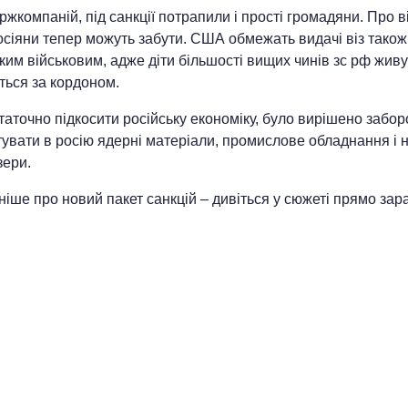
ржкомпаній, під санкції потрапили і прості громадяни. Про в
сіяни тепер можуть забути. США обмежать видачі віз також
ким військовим, адже діти більшості вищих чинів зс рф живу
ться за кордоном.
аточно підкосити російську економіку, було вирішено забо
увати в росію ядерні матеріали, промислове обладнання і н
зери.
іше про новий пакет санкцій – дивіться у сюжеті прямо зара