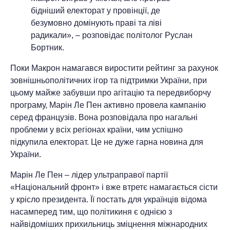
бідніший електорат у провінції, де
безумовно домінують праві та ліві
радикали», – розповідає політолог Руслан
Бортник.
Поки Макрон намагався виростити рейтинг за рахунок
зовнішньополітичних ігор та підтримки України, при
цьому майже забувши про агітацію та передвиборчу
програму, Марін Ле Пен активно провела кампанію
серед французів. Вона розповідала про нагальні
проблеми у всіх регіонах країни, чим успішно
підкупила електорат. Це не дуже гарна новина для
України.
Марін Ле Пен – лідер ультраправої партії
«Національний фронт» і вже втретє намагається сісти
у крісло президента. Її постать для українців відома
насамперед тим, що політикиня є однією з
найвідоміших прихильниць зміцнення міжнародних