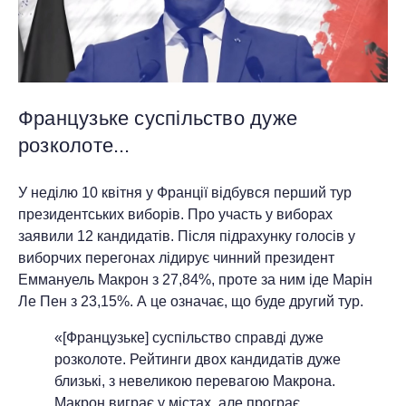
Французьке суспільство дуже
розколоте...
У неділю 10 квітня у Франції відбувся перший тур
президентських виборів. Про участь у виборах
заявили 12 кандидатів. Після підрахунку голосів у
виборчих перегонах лідирує чинний президент
Еммануель Макрон з 27,84%, проте за ним іде Марін
Ле Пен з 23,15%. А це означає, що буде другий тур.
«[Французьке] суспільство справді дуже
розколоте. Рейтинги двох кандидатів дуже
близькі, з невеликою перевагою Макрона.
Макрон виграє у містах, але програє