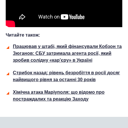
Читайте також:
Працював у штабі, який фінансували Кобзон та
Зюганов: СБУ затримала агента росії, який
зробив солідну «кар'єру» в Україні
Стрибок назад: рівень безробіття в росії досяг
найвищого рівня за останні 30 років
Хімічна атака Маріуполя: що відомо про
постраждалих та реакцію Заходу