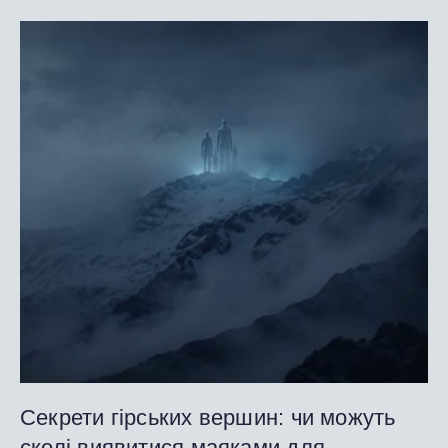
Секрети гірських вершин: чи можуть
скелі виявитися маяками для