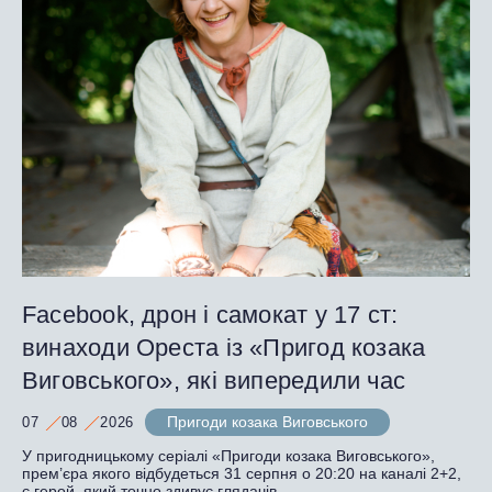
Facebook, дрон і самокат у 17 ст:
винаходи Ореста із «Пригод козака
Виговського», які випередили час
Пригоди козака Виговського
07
08
2026
У пригодницькому серіалі «Пригоди козака Виговського»,
прем’єра якого відбудеться 31 серпня о 20:20 на каналі 2+2,
є герой, який точно здивує глядачів.