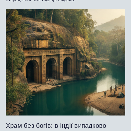
Храм без богів: в Індії випадково