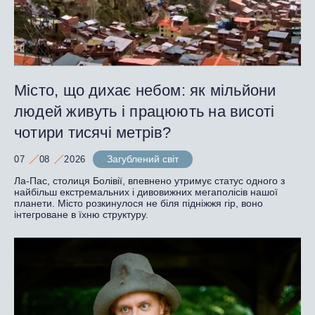
Місто, що дихає небом: як мільйони
людей живуть і працюють на висоті
чотири тисячі метрів?
Загублений світ
07
08
2026
Ла-Пас, столиця Болівії, впевнено утримує статус одного з
найбільш екстремальних і дивовижних мегаполісів нашої
планети. Місто розкинулося не біля підніжжя гір, воно
інтегроване в їхню структуру.