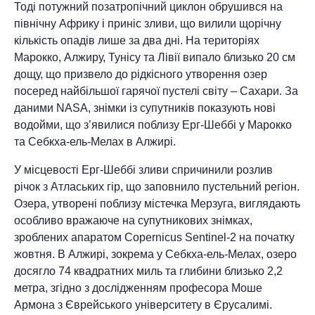
Тоді потужний позатропічний циклон обрушився на
північну Африку і приніс зливи, що вилили щорічну
кількість опадів лише за два дні. На територіях
Марокко, Алжиру, Тунісу та Лівії випало близько 20 см
дощу, що призвело до рідкісного утворення озер
посеред найбільшої гарячої пустелі світу – Сахари. За
даними NASA, знімки із супутників показують нові
водойми, що з’явилися поблизу Ерг-Шеббі у Марокко
та Себкха-ель-Мелах в Алжирі.
У місцевості Ерг-Шеббі зливи спричинили розлив
річок з Атлаських гір, що заповнило пустельний регіон.
Озера, утворені поблизу містечка Мерзуга, виглядають
особливо вражаюче на супутникових знімках,
зроблених апаратом Copernicus Sentinel-2 на початку
жовтня. В Алжирі, зокрема у Себкха-ель-Мелах, озеро
досягло 74 квадратних миль та глибини близько 2,2
метра, згідно з дослідженням професора Моше
Армона з Єврейського університету в Єрусалимі.