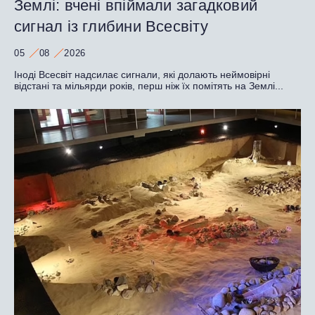
Землі: вчені впіймали загадковий
сигнал із глибини Всесвіту
05
08
2026
Іноді Всесвіт надсилає сигнали, які долають неймовірні
відстані та мільярди років, перш ніж їх помітять на Землі...