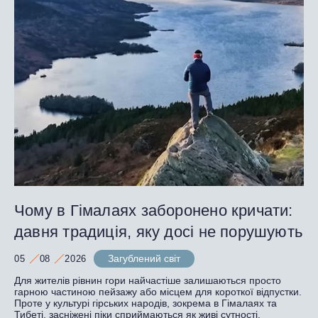
Чому в Гімалаях заборонено кричати:
давня традиція, яку досі не порушують
Загублений світ
05
08
2026
Для жителів рівнин гори найчастіше залишаються просто
гарною частиною пейзажу або місцем для короткої відпустки.
Проте у культурі гірських народів, зокрема в Гімалаях та
Тибеті, засніжені піки сприймаються як живі сутності.