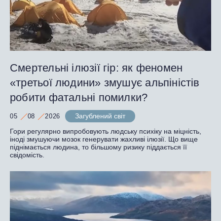
Смертельні ілюзії гір: як феномен
«третьої людини» змушує альпіністів
робити фатальні помилки?
Загублений світ
05
08
2026
Гори регулярно випробовують людську психіку на міцність,
іноді змушуючи мозок генерувати жахливі ілюзії. Що вище
піднімається людина, то більшому ризику піддається її
свідомість.