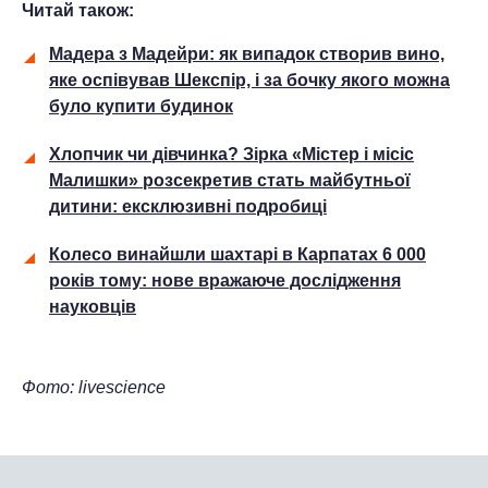
Читай також:
Мадера з Мадейри: як випадок створив вино,
яке оспівував Шекспір, і за бочку якого можна
було купити будинок
Хлопчик чи дівчинка? Зірка «Містер і місіс
Малишки» розсекретив стать майбутньої
дитини: ексклюзивні подробиці
Колесо винайшли шахтарі в Карпатах 6 000
років тому: нове вражаюче дослідження
науковців
Фото: livescience