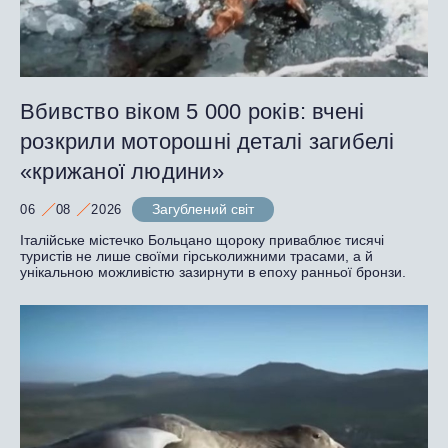
Вбивство віком 5 000 років: вчені
розкрили моторошні деталі загибелі
«крижаної людини»
Загублений світ
06
08
2026
Італійське містечко Больцано щороку приваблює тисячі
туристів не лише своїми гірськолижними трасами, а й
унікальною можливістю зазирнути в епоху ранньої бронзи.