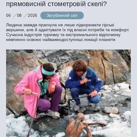
прямовисній стометровій скелі?
Загублений світ
06
08
2026
Людина завжди прагнула не лише підкорювати гірські
вершини, але й адаптувати їх під власні потреби та комфорт.
Сучасна індустрія туризму та екстремального відпочинку
невпинно освоює найважкодоступніші локації планети.