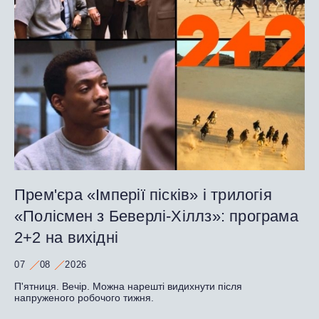
Прем'єра «Імперії пісків» і трилогія
«Полісмен з Беверлі-Хіллз»: програма
2+2 на вихідні
07
08
2026
П'ятниця. Вечір. Можна нарешті видихнути після
напруженого робочого тижня.