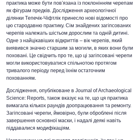
практика може бути пов'язана із поклонінням черепам
як фігурам предків. Дослідження археологічної
ділянки Тепечік-Чіфтлік принесло нові відомості про
цю стародавню практику. Сім знайдених загіпсованих
черепів належать шістьом дорослим та одній дитині.
Одне з найцікавіших відкриттів – вік черепів, який
виявився значно старшим за могили, в яких вони були
поховані. Це свідчить про те, що ці загіпсовані черепи
могли використовуватися спільнотою протягом
тривалого періоду перед їхнім остаточним
похованням.
Дослідження, опубліковане в Journal of Archaeological
Science: Reports, також вказує на те, що ця практика
вимагала кількох раундів доопрацювання та ремонту.
Загіпсовані черепи, ймовірно, були оброблені після
завершення основної маски, і надалі деякі навіть
піддавалися модифікаціям.