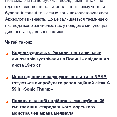
Незважаючи на всі зусилля дослідників, їм так і не
вдалося відповісти на питання про те, чому черепи
були загіпсовані та як саме вони використовувалися.
Археологи визнають, що це залишається таємницею,
яка додатково заглиблює нас у невідоме минуле цієї
дивної стародавньої практики.
Читай також:
Водяні чудовиська України: рептилій часів
динозаврів зустрічали на Волині – свідчення з
листа 19-го ст
Може відновити надзвукові польоти: в NASA
готуються випробувати революційний літак X-
59 із «Sonic Thump»
Полював на собі подібних та мав зуби по 36
см: таємниці стародавнього морського
монстра Левіафана Мелвілла