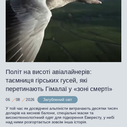
Політ на висоті авіалайнерів:
таємниця гірських гусей, які
перетинають Гімалаї у «зоні смерті»
Загублений світ
06
08
2026
У той час як досвідчені альпіністи витрачають десятки тисяч
доларів на кисневі балони, спеціальні маски та
високотехнологічний одяг для підкорення Евересту, у небі
над ними розгортається зовсім інша історія.