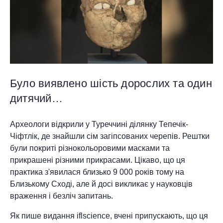
Було виявлено шість дорослих та один
дитячий…
Археологи відкрили у Туреччині ділянку Тепечік-
Чіфтлік, де знайшли сім загіпсованих черепів. Рештки
були покриті різнокольоровими масками та
прикрашені різними прикрасами. Цікаво, що ця
практика з'явилася близько 9 000 років тому на
Близькому Сході, але й досі викликає у науковців
враження і безліч запитань.
Як пише видання iflscience, вчені припускають, що ця