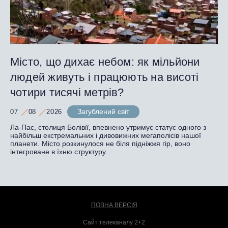
Місто, що дихає небом: як мільйони
людей живуть і працюють на висоті
чотири тисячі метрів?
Загублений світ
07
08
2026
Ла-Пас, столиця Болівії, впевнено утримує статус одного з
найбільш екстремальних і дивовижних мегаполісів нашої
планети. Місто розкинулося не біля підніжжя гір, воно
інтегроване в їхню структуру.
ПОВНА ВЕРСІЯ
Сайт телеканалу 2+2