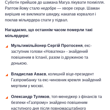
Суботін прийшов до шамана Магуа лікувати похмілля.
Раптом йому стало недобре — хворе серце. Шаман
вирішив не викликати швидку, накапав корвалол і
поклав мільярдера спати у підвал.
Нагадаємо, що останнім часом померли такі
мільярдери:
Мультимільйонер Сергій Протосеня
, екс-
заступник голови «Новатека» - знайдений
повішеним в Іспанії, разом із дружиною та
донькою.
Владислав Аваєв
, колишній віце-президент
Газпромбанку та екс-чиновник кремля знайдений
мертвим у москві.
Олександр Туляков
, топ-менеджер з фінансів та
безпеки «Газпрому» знайдено повішеним
наступного дня після повномасштабного