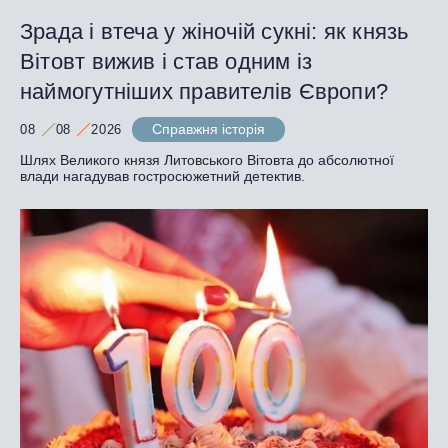
Зрада і втеча у жіночій сукні: як князь
Вітовт вижив і став одним із
наймогутніших правителів Європи?
Справжня історія
08
08
2026
Шлях Великого князя Литовського Вітовта до абсолютної
влади нагадував гостросюжетний детектив.