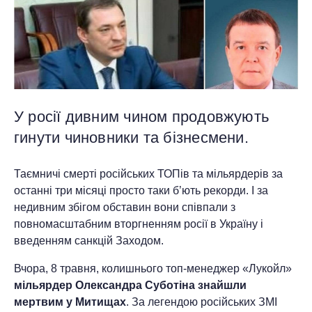
У росії дивним чином продовжують
гинути чиновники та бізнесмени.
Таємничі смерті російських ТОПів та мільярдерів за
останні три місяці просто таки б’ють рекорди. І за
недивним збігом обставин вони співпали з
повномасштабним вторгненням росії в Україну і
введенням санкцій Заходом.
Вчора, 8 травня, колишнього топ-менеджер «Лукойл»
мільярдер
Олександра Суботіна знайшли
мертвим у Митищах
. За легендою російських ЗМІ