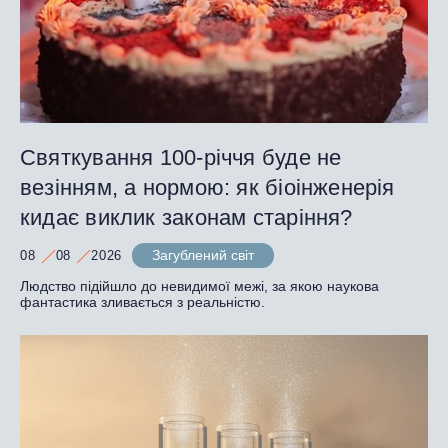
Святкування 100-річчя буде не
везінням, а нормою: як біоінженерія
кидає виклик законам старіння?
Загублений світ
08
08
2026
Людство підійшло до невидимої межі, за якою наукова
фантастика зливається з реальністю.