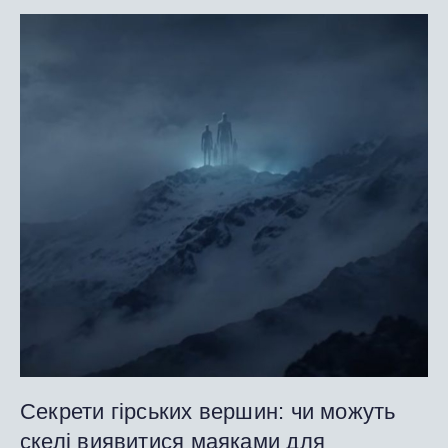
Секрети гірських вершин: чи можуть
скелі виявитися маяками для