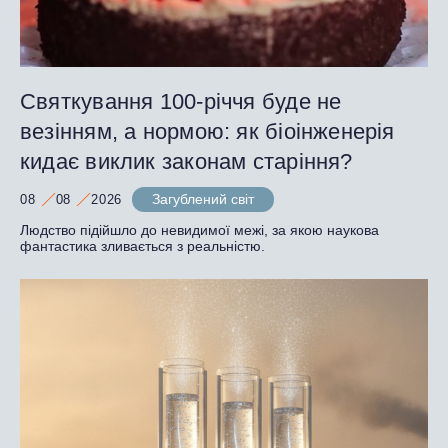
Святкування 100-річчя буде не
везінням, а нормою: як біоінженерія
кидає виклик законам старіння?
Загублений світ
08
08
2026
Людство підійшло до невидимої межі, за якою наукова
фантастика зливається з реальністю.