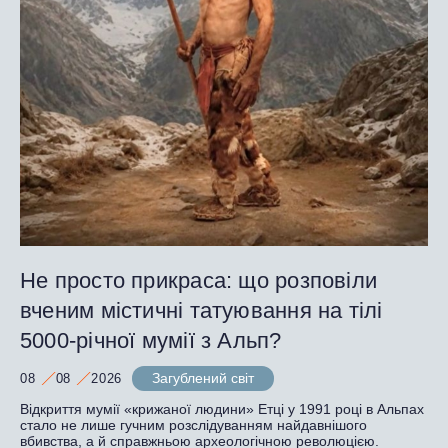
Не просто прикраса: що розповіли
вченим містичні татуювання на тілі
5000-річної мумії з Альп?
Загублений світ
08
08
2026
Відкриття мумії «крижаної людини» Етці у 1991 році в Альпах
стало не лише гучним розслідуванням найдавнішого
вбивства, а й справжньою археологічною революцією.