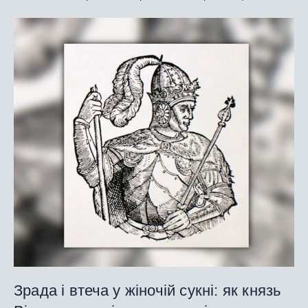
Зрада і втеча у жіночій сукні: як князь