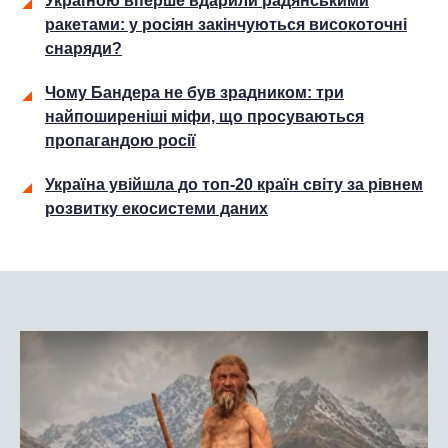
Україною вперше вдарили радянськими
ракетами: у росіян закінчуються високоточні
снаряди?
Чому Бандера не був зрадником: три
найпоширеніші міфи, що просуваються
пропагандою росії
Україна увійшла до топ-20 країн світу за рівнем
розвитку екосистеми даних