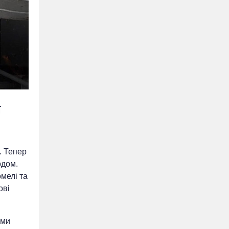
ї
. Тепер
одом.
омелі та
ові
ами