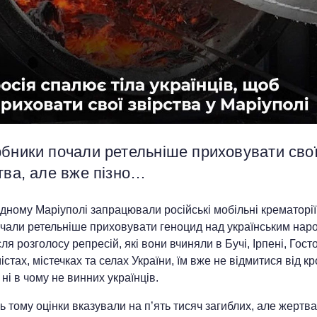
рбники почали ретельніше приховувати сво
тва, але вже пізно…
дному Маріуполі запрацювали російські мобільні крематорії
очали ретельніше приховувати геноцид над українським нар
сля розголосу репресій, які вони вчиняли в Бучі, Ірпені, Гост
істах, містечках та селах України, їм вже не відмитися від кр
ні в чому не винних українців.
 тому оцінки вказували на п’ять тисяч загиблих, але жертв