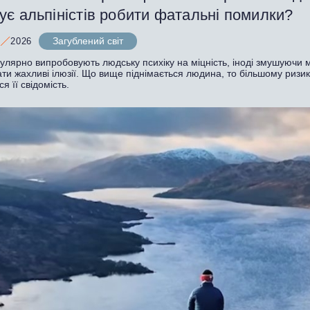
є альпіністів робити фатальні помилки?
Загублений світ
2026
улярно випробовують людську психіку на міцність, іноді змушуючи 
ти жахливі ілюзії. Що вище піднімається людина, то більшому ризи
ся її свідомість.