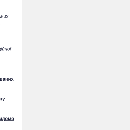
ьних
а
ійної
ованих
бну
відомо