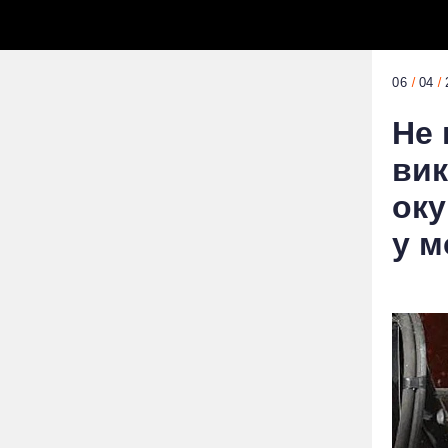
06
04
Не 
вик
оку
у м