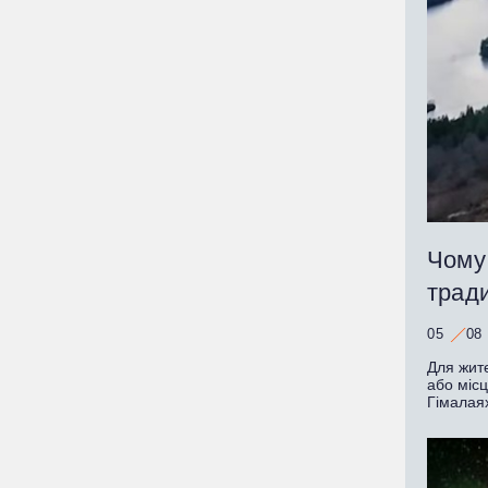
Чому
тради
05
08
Для жит
або місц
Гімалаях