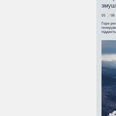
змушу
05
08
Гори рег
генерува
піддаєть