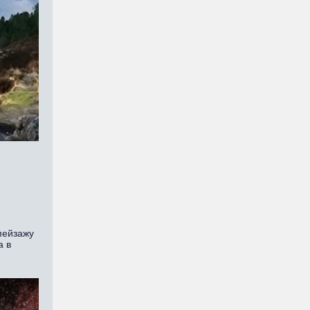
пейзажу
а в