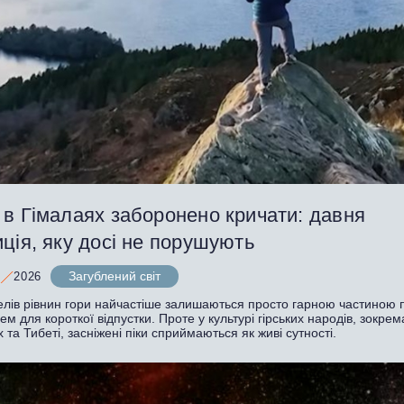
 в Гімалаях заборонено кричати: давня
ція, яку досі не порушують
Загублений світ
2026
елів рівнин гори найчастіше залишаються просто гарною частиною 
ем для короткої відпустки. Проте у культурі гірських народів, зокрем
 та Тибеті, засніжені піки сприймаються як живі сутності.