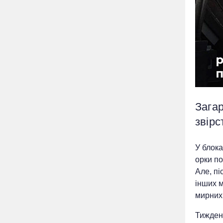
Зага
звірс
У блока
орки п
Але, пі
інших м
мирних 
Тиждень