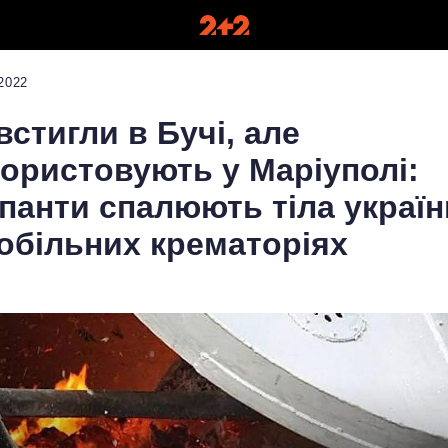
2022
встигли в Бучі, але
ористовують у Маріуполі:
панти спалюють тіла україн
обільних крематоріях