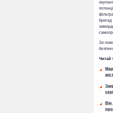
окупант
потенці
фільтра
бригад 
заморд
самопр
За пов
безпек
Читай 
Мар
міс
Зак
сер
Він
про