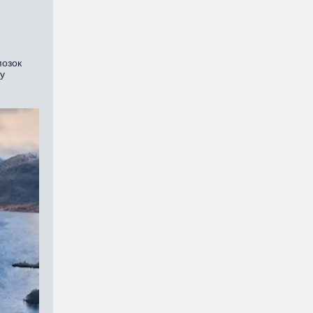
мозок
ку