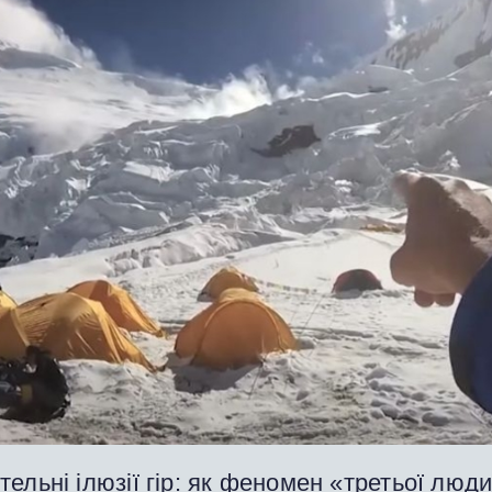
ельні ілюзії гір: як феномен «третьої люд