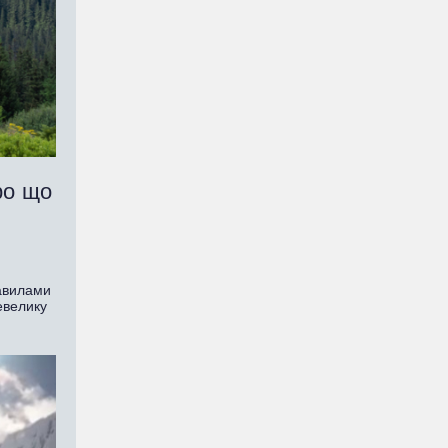
ро що
равилами
евелику