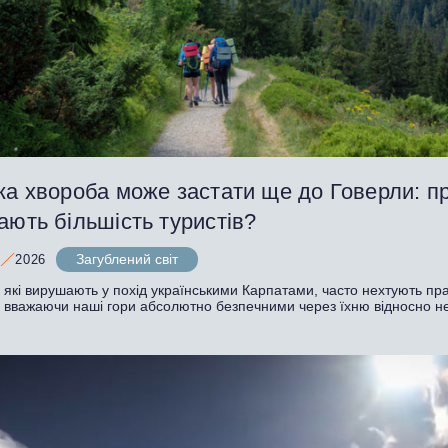
ка хвороба може застати ще до Говерли: п
ають більшість туристів?
Загублений світ
2026
, які вирушають у похід українськими Карпатами, часто нехтують п
, вважаючи наші гори абсолютно безпечними через їхню відносно н