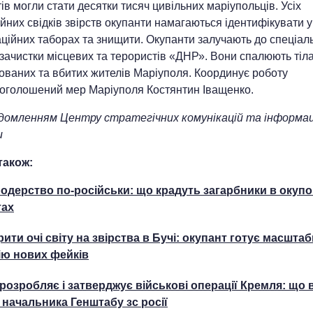
ів могли стати десятки тисяч цивільних маріупольців. Усіх
йних свідків звірств окупанти намагаються ідентифікувати у
ційних таборах та знищити. Окупанти залучають до спеціал
зачистки місцевих та терористів «ДНР». Вони спалюють тіл
ованих та вбитих жителів Маріуполя. Координує роботу
оголошений мер Маріуполя Костянтин Іващенко.
ідомленням Центру стратегічних комунікацій та інформац
и
також:
одерство по-російськи: що крадуть загарбники в окуп
тах
рити очі світу на звірства в Бучі: окупант готує масшта
ію нових фейків
 розробляє і затверджує військові операції Кремля: що 
 начальника Генштабу зс росії