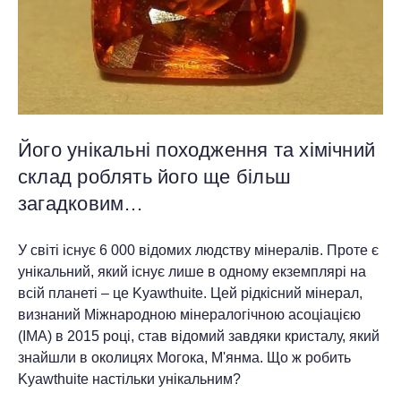
Його унікальні походження та хімічний
склад роблять його ще більш
загадковим…
У світі існує 6 000 відомих людству мінералів. Проте є
унікальний, який існує лише в одному екземплярі на
всій планеті – це Kyawthuite. Цей рідкісний мінерал,
визнаний Міжнародною мінералогічною асоціацією
(IMA) в 2015 році, став відомий завдяки кристалу, який
знайшли в околицях Могока, М'янма. Що ж робить
Kyawthuite настільки унікальним?