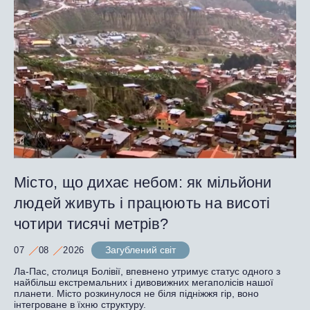
Місто, що дихає небом: як мільйони
людей живуть і працюють на висоті
чотири тисячі метрів?
Загублений світ
07
08
2026
Ла-Пас, столиця Болівії, впевнено утримує статус одного з
найбільш екстремальних і дивовижних мегаполісів нашої
планети. Місто розкинулося не біля підніжжя гір, воно
інтегроване в їхню структуру.