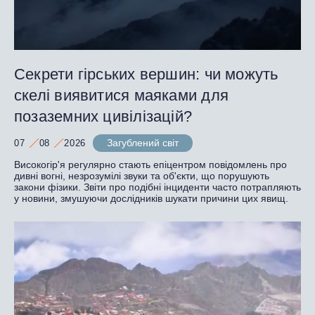
Секрети гірських вершин: чи можуть
скелі виявитися маяками для
позаземних цивілізацій?
Загублений світ
07
08
2026
Високогір'я регулярно стають епіцентром повідомлень про
дивні вогні, незрозумілі звуки та об'єкти, що порушують
закони фізики. Звіти про подібні інциденти часто потрапляють
у новини, змушуючи дослідників шукати причини цих явищ.