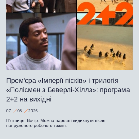
Прем'єра «Імперії пісків» і трилогія
«Полісмен з Беверлі-Хіллз»: програма
2+2 на вихідні
07
08
2026
П'ятниця. Вечір. Можна нарешті видихнути після
напруженого робочого тижня.