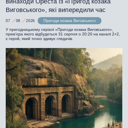
винаходи Ореста із «Пригод козака
Виговського», які випередили час
Пригоди козака Виговського
07
08
2026
У пригодницькому серіалі «Пригоди козака Виговського»,
прем’єра якого відбудеться 31 серпня о 20:20 на каналі 2+2,
є герой, який точно здивує глядачів.