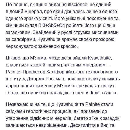
По-перше, як пише видання iflscience, це єдиний
відомий мінерал, про який дізнались лише з одного
єдиного зразка у світі. Його унікальні походження та
хімічний склад Bi3+Sb5+O4 роблять його ще більш
загадковим. Знайдений у руслі струмка мисливцями
за сапфірами, Kyawthuite вражає своєю прозорою
червонувато-оранжевою красою.
Цікаво, що М’янма, місце де знайшли Kyawthuite,
славиться також й іншим рідкісним мінералом –
Painite. Професор Каліфорнійського технологічного
інституту, Джордж Россман, пояснює велику кількість
дорогоцінних каменів у М’янмі як результат тиску і
тепла, що виникли внаслідок зіткнення Індії з Азією.
Незважаючи на те, що Kyawthuite та Painite стали
свідками геологічних процесів, які призвели до
утворення рідкісних мінералів, багато з їхніх загадок
залишаються невирішеними. Десятиліття війни та