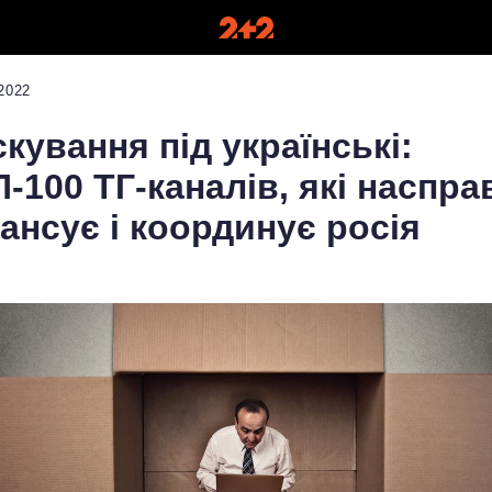
2022
кування під українські:
-100 ТГ-каналів, які наспра
ансує і координує росія