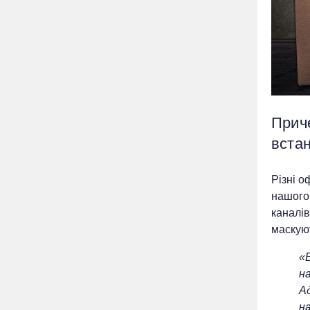
Приче
вста
Різні о
нашого
каналів
маскуют
«
н
А
н