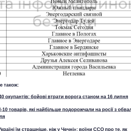
е також:
40 окупантів: бойові втрати ворога станом на 16 липня
-10 товарів, які найбільше подорожчали на росії з обв
ля
Україні їм страшніше, ніж у Чечні»: воїни ССО про те, як