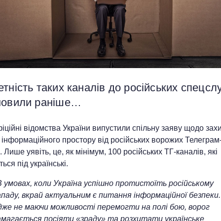
тність таких каналів до російських спецсл
новили раніше…
фіційні відомства України випустили спільну заяву щодо зах
 інформаційного простору від російських ворожих Телеграм
. Лише уявіть, це, як мінімум, 100 російських ТГ-каналів, які
ься під українські.
В умовах, коли Україна успішно протистоїть російському
ападу, вкрай актуальним є питання інформаційної безпеки.
дже не маючи можливості перемогти на полі бою, ворог
амагається посіяти «зраду» та розхитати українське