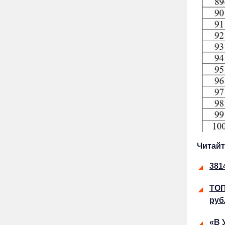
Читайт
381
ТОП
руб
«В 