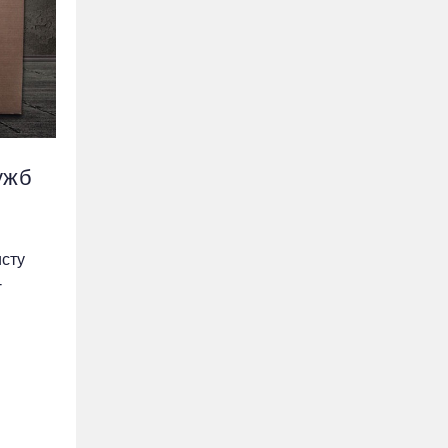
ужб
исту
-