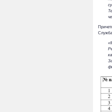
с
Т
че
Причетн
Служба
«
Р
к
З
фі