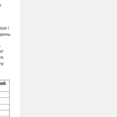
х
іше і
джень:
,
ші
я.
ту