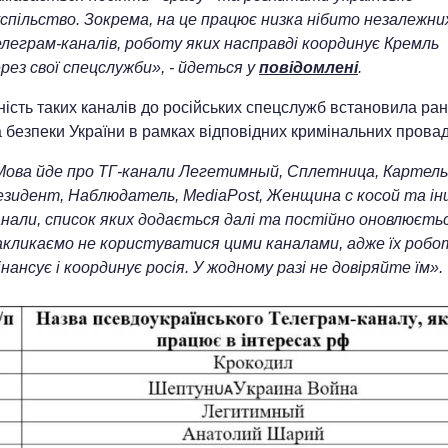
успільство. Зокрема, на це працює низка нібито незалежни
елеграм-каналів, роботу яких насправді координує Кремль
рез свої спецслужби», - йдеться у
повідомлені
.
ість таких каналів до російських спецслужб встановила ран
 безпеки України в рамках відповідних кримінальних прова
Мова йде про ТГ-канали Легетимный, Сплетница, Картель
езидент, Наблюдатель, MediaPost, Женщина с косой та ін
анали, список яких додається далі та постійно оновлюєтьс
акликаємо не користуватися цими каналами, адже їх робо
нансує і координує росія. У жодному разі не довіряйте їм».