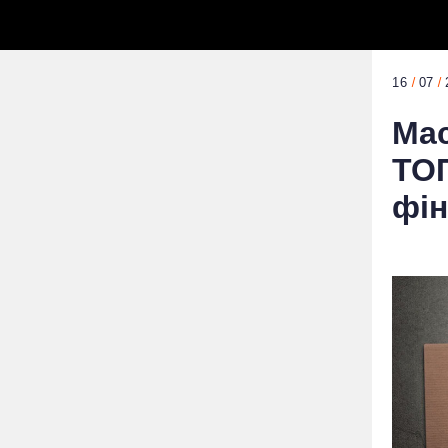
16
07
Мас
ТОП
фін