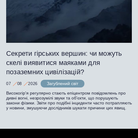
Секрети гірських вершин: чи можуть
скелі виявитися маяками для
позаземних цивілізацій?
Загублений світ
07
08
2026
Високогір'я регулярно стають епіцентром повідомлень про
дивні вогні, незрозумілі звуки та об'єкти, що порушують
закони фізики. Звіти про подібні інциденти часто потрапляють
у новини, змушуючи дослідників шукати причини цих явищ.