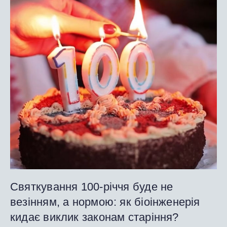
Святкування 100-річчя буде не
везінням, а нормою: як біоінженерія
кидає виклик законам старіння?