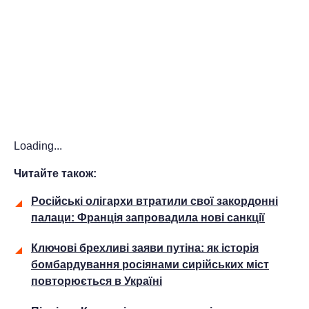
Loading...
Читайте також:
Російські олігархи втратили свої закордонні
палаци: Франція запровадила нові санкції
Ключові брехливі заяви путіна: як історія
бомбардування росіянами сирійських міст
повторюється в Україні