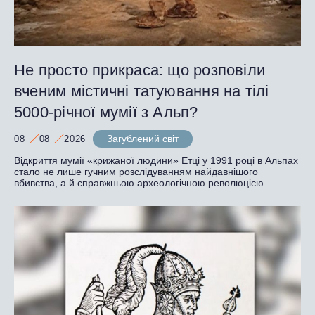
Не просто прикраса: що розповіли
вченим містичні татуювання на тілі
5000-річної мумії з Альп?
Загублений світ
08
08
2026
Відкриття мумії «крижаної людини» Етці у 1991 році в Альпах
стало не лише гучним розслідуванням найдавнішого
вбивства, а й справжньою археологічною революцією.