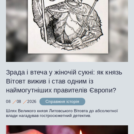
Зрада і втеча у жіночій сукні: як князь
Вітовт вижив і став одним із
наймогутніших правителів Європи?
Справжня історія
08
08
2026
Шлях Великого князя Литовського Вітовта до абсолютної
влади нагадував гостросюжетний детектив.