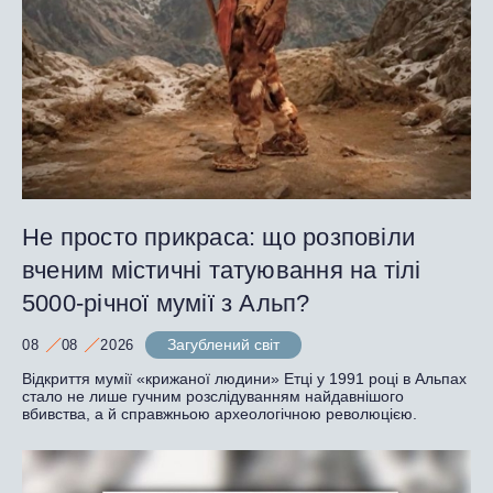
Не просто прикраса: що розповіли
вченим містичні татуювання на тілі
5000-річної мумії з Альп?
Загублений світ
08
08
2026
Відкриття мумії «крижаної людини» Етці у 1991 році в Альпах
стало не лише гучним розслідуванням найдавнішого
вбивства, а й справжньою археологічною революцією.