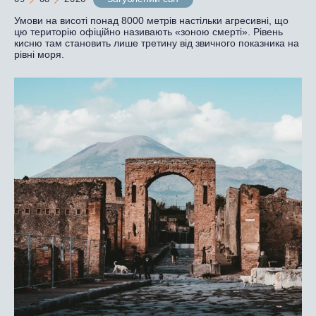
Умови на висоті понад 8000 метрів настільки агресивні, що
цю територію офіційно називають «зоною смерті». Рівень
кисню там становить лише третину від звичного показника на
рівні моря.