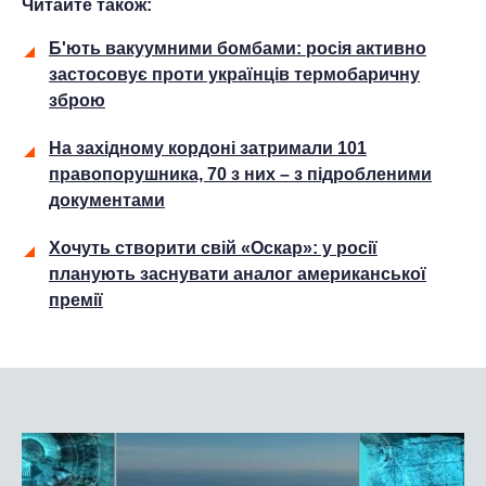
Читайте також:
Б'ють вакуумними бомбами: росія активно
застосовує проти українців термобаричну
зброю
На західному кордоні затримали 101
правопорушника, 70 з них – з підробленими
документами
Хочуть створити свій «Оскар»: у росії
планують заснувати аналог американської
премії