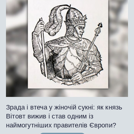
Зрада і втеча у жіночій сукні: як князь
Вітовт вижив і став одним із
наймогутніших правителів Європи?