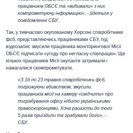
працівників ОБСЄ та «вибивали» з них
компрометуючу інформацію», - йдеться у
повідомленні СБУ.
Так, у тимчасово окупованому Херсоні співробітники
фсб, представляючись працівниками СБУ, під
відеозапис змусили працівника моніторингової Місії
ОБСЄ підписати «угоду про негласну співпрацю». Ще
кількох працівників Місії окупанти затримали і
намагалися скомпрометувати.
«З 16 по 23 травня співробітники фсб,
погрожуючи вбивством, змусили
працівників місії на камеру «свідчити» про
пограбування офісу нібито українськими
правоохоронцями. Хоча рашисти до того
5 разів приїздили та грабували його», -
СБУ.