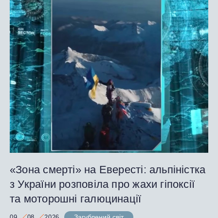
«Зона смерті» на Евересті: альпіністка
з України розповіла про жахи гіпоксії
та моторошні галюцинації
Загублений світ
09
08
2026