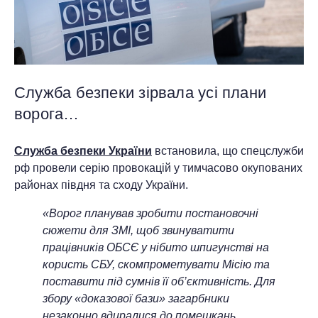
Служба безпеки зірвала усі плани
ворога…
Служба безпеки України
встановила, що спецслужби
рф провели серію провокацій у тимчасово окупованих
районах півдня та сходу України.
«Ворог планував зробити постановочні
сюжети для ЗМІ, щоб звинуватити
працівників ОБСЄ у нібито шпигунстві на
користь СБУ, скомпрометувати Місію та
поставити під сумнів її об’єктивність. Для
збору «доказової бази» загарбники
незаконно вдиралися до помешкань