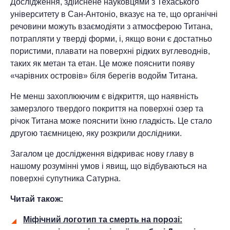
Дослідження, здійснене науковцями з Техаського
університету в Сан-Антоніо, вказує на те, що органічні
речовини можуть взаємодіяти з атмосферою Титана,
потрапляти у тверді форми, і, якщо вони є достатньо
пористими, плавати на поверхні рідких вуглеводнів,
таких як метан та етан. Це може пояснити появу
«чарівних островів» біля берегів водойм Титана.
Не менш захоплюючим є відкриття, що наявність
замерзлого твердого покриття на поверхні озер та
річок Титана може пояснити їхню гладкість. Це стало
другою таємницею, яку розкрили дослідники.
Загалом це дослідження відкриває нову главу в
нашому розумінні умов і явищ, що відбуваються на
поверхні супутника Сатурна.
Читай також:
Міфічний логотип та смерть на порозі: