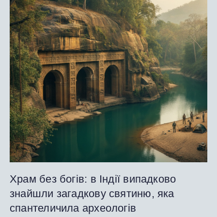
Храм без богів: в Індії випадково
знайшли загадкову святиню, яка
спантеличила археологів