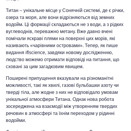
Титан – унікальне місце у Сонячній системі, де є річки,
озера та моря, але вони відрізняються від земних
водойм. Ці формації складаються не з води, а з рідких
вуглеводнів, переважно метану. Вже давно вчені
помічали яскраві плями на поверхні цих морів, які
називають «чарівними островами». Тепер, як пише
видання iflscience, завдяки новому дослідженню,
людство можемо отримати відповіді на питання, що
сховані за цим загадковим явищем.
Поширені припущення вказували на різноманітні
можливості, такі як хвилі, газові бульбашки азоту чи
тверді тіла, але жодне з них не відповідало умовам
унікальної атмосфери Титана. Однак нова робота
зосереджена на взаємодії між утворенням твердих
речовин в атмосфері та їхнім переходом у рідинні
водойми.