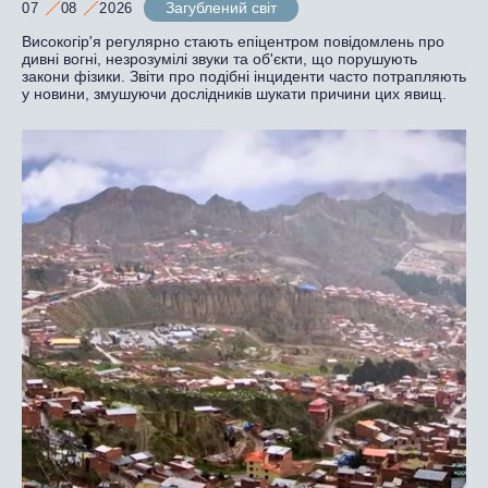
Загублений світ
07
08
2026
Високогір'я регулярно стають епіцентром повідомлень про
дивні вогні, незрозумілі звуки та об'єкти, що порушують
закони фізики. Звіти про подібні інциденти часто потрапляють
у новини, змушуючи дослідників шукати причини цих явищ.