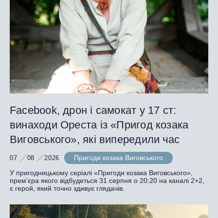
Facebook, дрон і самокат у 17 ст:
винаходи Ореста із «Пригод козака
Виговського», які випередили час
Пригоди козака Виговського
07
08
2026
У пригодницькому серіалі «Пригоди козака Виговського»,
прем’єра якого відбудеться 31 серпня о 20:20 на каналі 2+2,
є герой, який точно здивує глядачів.