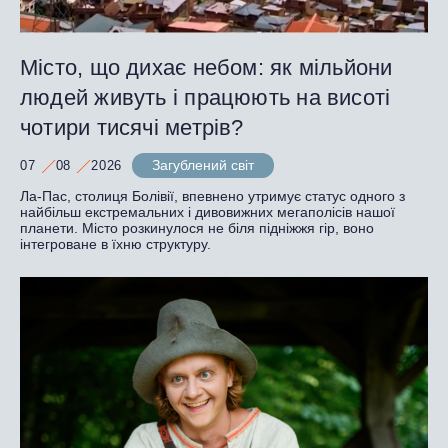
Місто, що дихає небом: як мільйони
людей живуть і працюють на висоті
чотири тисячі метрів?
Загублений світ
07
08
2026
Ла-Пас, столиця Болівії, впевнено утримує статус одного з
найбільш екстремальних і дивовижних мегаполісів нашої
планети. Місто розкинулося не біля підніжжя гір, воно
інтегроване в їхню структуру.