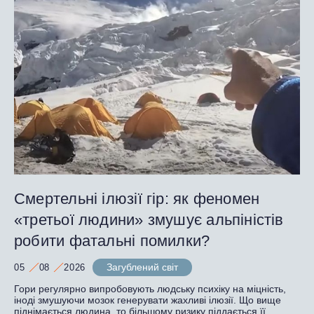
Смертельні ілюзії гір: як феномен
«третьої людини» змушує альпіністів
робити фатальні помилки?
Загублений світ
05
08
2026
Гори регулярно випробовують людську психіку на міцність,
іноді змушуючи мозок генерувати жахливі ілюзії. Що вище
піднімається людина, то більшому ризику піддається її