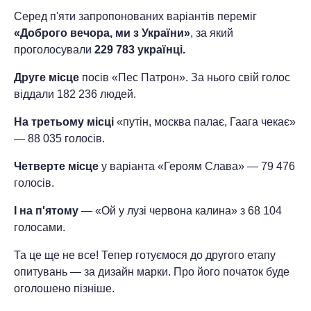
Серед п'яти запропонованих варіантів переміг
«Доброго вечора, ми з України»
, за який
проголосували
229 783 українці.
Друге місце
посів «Пес Патрон». За нього свій голос
віддали 182 236 людей.
На третьому місці
«путін, москва палає, Гаага чекає»
— 88 035 голосів.
Четверте місце
у варіанта «Героям Слава» — 79 476
голосів.
І на п'ятому
— «Ой у лузі червона калина» з 68 104
голосами.
Та це ще не все! Тепер готуємося до другого етапу
опитувань — за дизайн марки. Про його початок буде
оголошено пізніше.