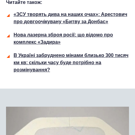
Читайте також:
«ЗСУ творять дива на наших очах»: Арестович
про довгоочікувану «Битву за Донбас»
Нова лазерна зброя росії: що відомо про
комплекс «Задира»
В Україні забруднено мінами близько 300 тисяч
км кв: скільки часу буде потрібно на
розмінування?