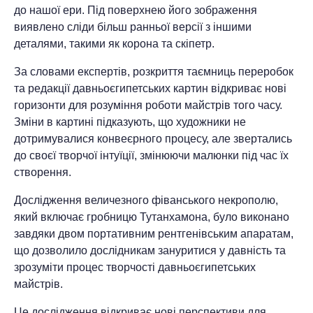
до нашої ери. Під поверхнею його зображення
виявлено сліди більш ранньої версії з іншими
деталями, такими як корона та скіпетр.
За словами експертів, розкриття таємниць переробок
та редакції давньоєгипетських картин відкриває нові
горизонти для розуміння роботи майстрів того часу.
Зміни в картині підказують, що художники не
дотримувалися конвеєрного процесу, але звертались
до своєї творчої інтуїції, змінюючи малюнки під час їх
створення.
Дослідження величезного фіванського некрополю,
який включає гробницю Тутанхамона, було виконано
завдяки двом портативним рентгенівським апаратам,
що дозволило дослідникам зануритися у давність та
зрозуміти процес творчості давньоєгипетських
майстрів.
Це дослідження відкриває нові перспективи для