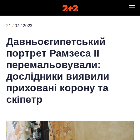
21
07
2023
Давньоєгипетський
портрет Рамзеса II
перемальовували:
дослідники виявили
приховані корону та
скіпетр