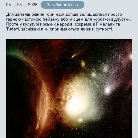
Загублений світ
05
08
2026
Для жителів рівнин гори найчастіше залишаються просто
гарною частиною пейзажу або місцем для короткої відпустки.
Проте у культурі гірських народів, зокрема в Гімалаях та
Тибеті, засніжені піки сприймаються як живі сутності.