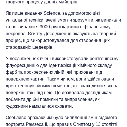
творчого процесу давніх майстрів.
Як пише видання Science, за допомогою цієї
унікальної техніки, вчені змогли зрозуміти, як виникали
та розвивалися 3000-річні картини в фіванському
некрополі Єгипту. Дослідження вказують на творчий
процес, що використовувався для створення цих
стародавніх шедеврів.
У дослідженнях вчені використовували рентгенівську
флуоресценцію для ідентифікації хімічного складу
фарб та прокреслених ліній, які приховані під
поверхнею картин. Таким чином, вони здійснювали
«рентгенову» зйомку пігментів, які знаходилися як на
поверхні, так і під нею. Це дозволяло дослідникам
побачити дрібні помилки та виправлення, які
художники намагалися сховати.
Особливо вражаючим було виявлення змін відомого
портрета Рамзеса II, що правив Єгиптом у 13 столітті