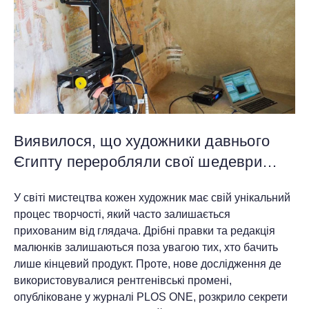
Виявилося, що художники давнього
Єгипту переробляли свої шедеври…
У світі мистецтва кожен художник має свій унікальний
процес творчості, який часто залишається
прихованим від глядача. Дрібні правки та редакція
малюнків залишаються поза увагою тих, хто бачить
лише кінцевий продукт. Проте, нове дослідження де
використовувалися рентгенівські промені,
опубліковане у журналі PLOS ONE, розкрило секрети