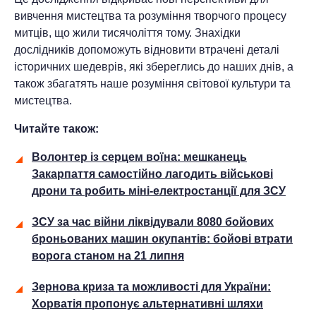
вивчення мистецтва та розуміння творчого процесу
митців, що жили тисячоліття тому. Знахідки
дослідників допоможуть відновити втрачені деталі
історичних шедеврів, які збереглись до наших днів, а
також збагатять наше розуміння світової культури та
мистецтва.
Читайте також:
Волонтер із серцем воїна: мешканець
Закарпаття самостійно лагодить військові
дрони та робить міні-електростанції для ЗСУ
ЗСУ за час війни ліквідували 8080 бойових
броньованих машин окупантів: бойові втрати
ворога станом на 21 липня
Зернова криза та можливості для України:
Хорватія пропонує альтернативні шляхи