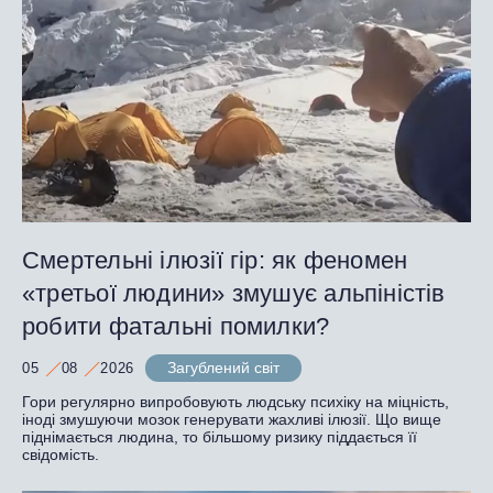
Смертельні ілюзії гір: як феномен
«третьої людини» змушує альпіністів
робити фатальні помилки?
Загублений світ
05
08
2026
Гори регулярно випробовують людську психіку на міцність,
іноді змушуючи мозок генерувати жахливі ілюзії. Що вище
піднімається людина, то більшому ризику піддається її
свідомість.