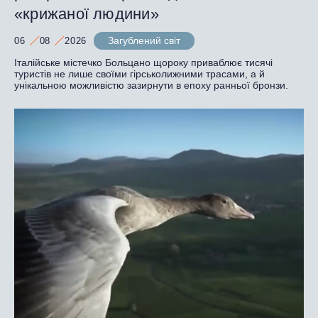
«крижаної людини»
Загублений світ
06
08
2026
Італійське містечко Больцано щороку приваблює тисячі
туристів не лише своїми гірськолижними трасами, а й
унікальною можливістю зазирнути в епоху ранньої бронзи.