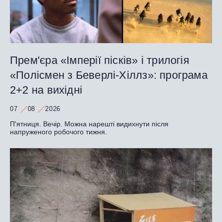
Прем'єра «Імперії пісків» і трилогія
«Полісмен з Беверлі-Хіллз»: програма
2+2 на вихідні
07
08
2026
П'ятниця. Вечір. Можна нарешті видихнути після
напруженого робочого тижня.