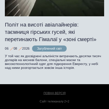
Політ на висоті авіалайнерів:
таємниця гірських гусей, які
перетинають Гімалаї у «зоні смерті»
Загублений світ
06
08
2026
У той час як досвідчені альпіністи витрачають десятки тисяч
доларів на кисневі балони, спеціальні маски та
високотехнологічний одяг для підкорення Евересту, у небі
над ними розгортається зовсім інша історія.
ПОВНА ВЕРСІЯ
Сайт телеканалу 2+2