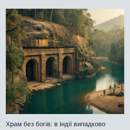
Храм без богів: в Індії випадково