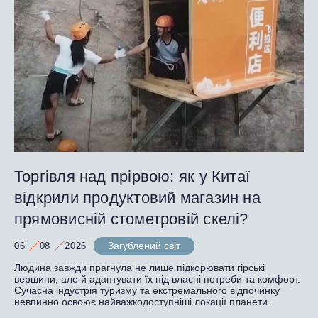
Торгівля над прірвою: як у Китаї
відкрили продуктовий магазин на
прямовисній стометровій скелі?
Загублений світ
06
08
2026
Людина завжди прагнула не лише підкорювати гірські
вершини, але й адаптувати їх під власні потреби та комфорт.
Сучасна індустрія туризму та екстремального відпочинку
невпинно освоює найважкодоступніші локації планети.