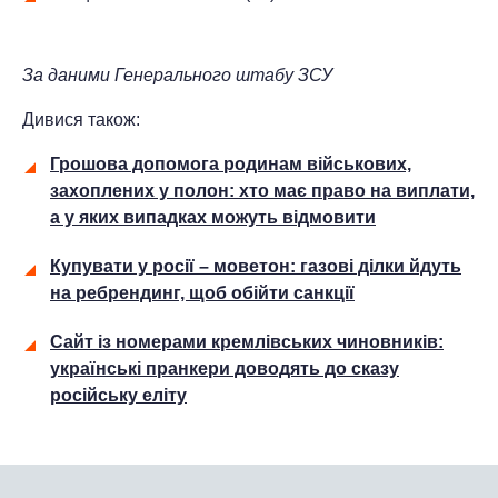
За даними
Генерального штабу ЗСУ
Дивися також:
Грошова допомога родинам військових,
захоплених у полон: хто має право на виплати,
а у яких випадках можуть відмовити
Купувати у росії – моветон: газові ділки йдуть
на ребрендинг, щоб обійти санкції
Сайт із номерами кремлівських чиновників:
українські пранкери доводять до сказу
російську еліту