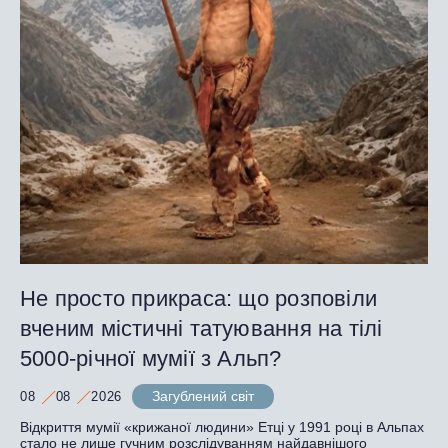
Не просто прикраса: що розповіли
вченим містичні татуювання на тілі
5000-річної мумії з Альп?
Загублений світ
08
08
2026
Відкриття мумії «крижаної людини» Етці у 1991 році в Альпах
стало не лише гучним розслідуванням найдавнішого