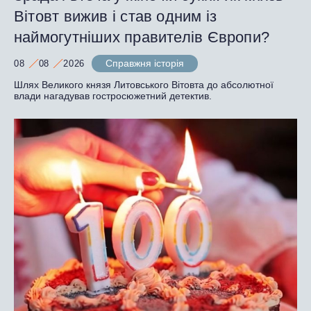
Вітовт вижив і став одним із
наймогутніших правителів Європи?
Справжня історія
08
08
2026
Шлях Великого князя Литовського Вітовта до абсолютної
влади нагадував гостросюжетний детектив.