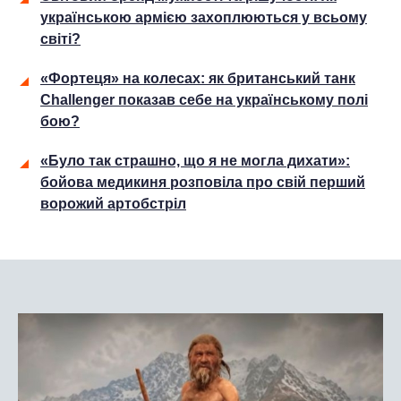
українською армією захоплюються у всьому
світі?
«Фортеця» на колесах: як британський танк
Challenger показав себе на українському полі
бою?
«Було так страшно, що я не могла дихати»:
бойова медикиня розповіла про свій перший
ворожий артобстріл