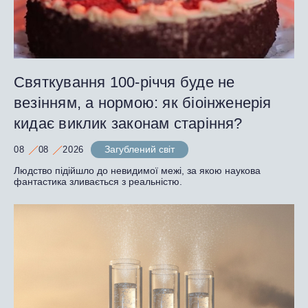
Святкування 100-річчя буде не
везінням, а нормою: як біоінженерія
кидає виклик законам старіння?
Загублений світ
08
08
2026
Людство підійшло до невидимої межі, за якою наукова
фантастика зливається з реальністю.