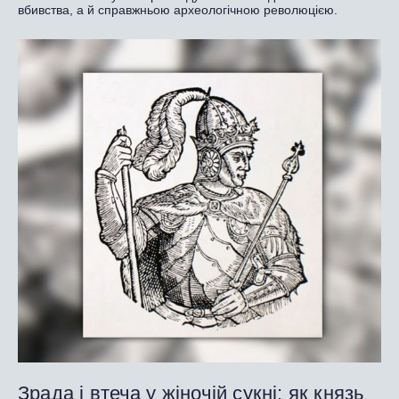
вбивства, а й справжньою археологічною революцією.
Зрада і втеча у жіночій сукні: як князь