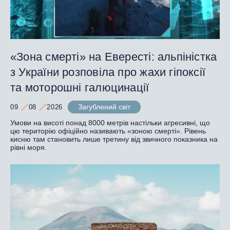
«Зона смерті» на Евересті: альпіністка
з України розповіла про жахи гіпоксії
та моторошні галюцинації
Загублений світ
09
08
2026
Умови на висоті понад 8000 метрів настільки агресивні, що
цю територію офіційно називають «зоною смерті». Рівень
кисню там становить лише третину від звичного показника на
рівні моря.