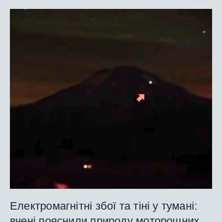
Електромагнітні збої та тіні у тумані:
вчені пояснили природу моторошних