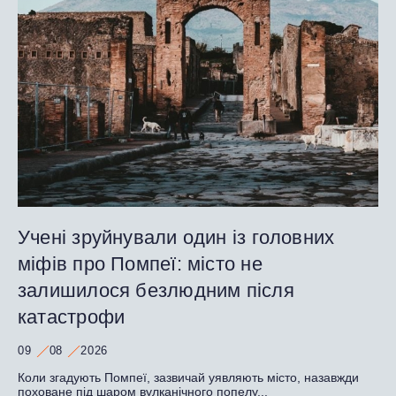
Учені зруйнували один із головних
міфів про Помпеї: місто не
залишилося безлюдним після
катастрофи
09
08
2026
Коли згадують Помпеї, зазвичай уявляють місто, назавжди
поховане під шаром вулканічного попелу...