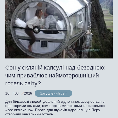
Сон у скляній капсулі над безоднею:
чим приваблює наймоторошніший
готель світу?
Загублений світ
10
08
2026
Для більшості людей ідеальний відпочинок асоціюється з
просторими холами, комфортними ліфтами та системою
«все включено». Проте для шукачів адреналіну в Перу
створили унікальний готель.