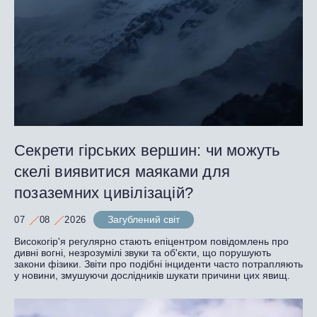
Секрети гірських вершин: чи можуть
скелі виявитися маяками для
позаземних цивілізацій?
Загублений світ
07
08
2026
Високогір'я регулярно стають епіцентром повідомлень про
дивні вогні, незрозумілі звуки та об'єкти, що порушують
закони фізики. Звіти про подібні інциденти часто потрапляють
у новини, змушуючи дослідників шукати причини цих явищ.