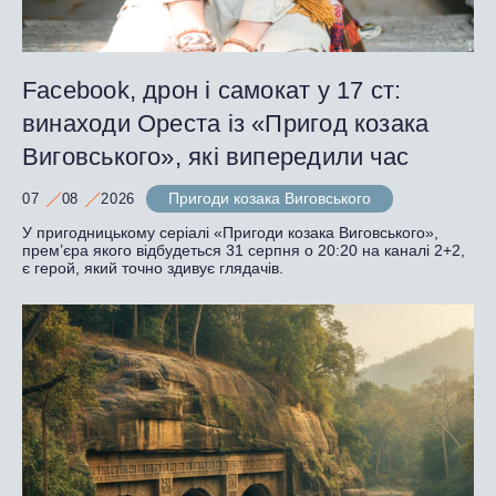
Facebook, дрон і самокат у 17 ст:
винаходи Ореста із «Пригод козака
Виговського», які випередили час
Пригоди козака Виговського
07
08
2026
У пригодницькому серіалі «Пригоди козака Виговського»,
прем’єра якого відбудеться 31 серпня о 20:20 на каналі 2+2,
є герой, який точно здивує глядачів.