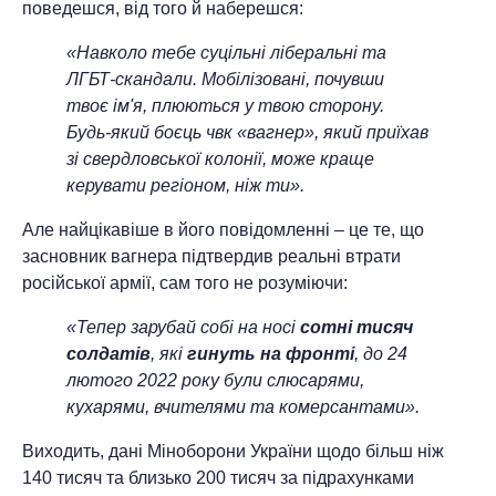
поведешся, від того й наберешся:
«Навколо тебе суцільні ліберальні та
ЛГБТ-скандали. Мобілізовані, почувши
твоє ім'я, плюються у твою сторону.
Будь-який боєць чвк «вагнер», який приїхав
зі свердловської колонії, може краще
керувати регіоном, ніж ти».
Але найцікавіше в його повідомленні – це те, що
засновник вагнера підтвердив реальні втрати
російської армії, сам того не розуміючи:
«Тепер зарубай собі на носі
сотні тисяч
солдатів
, які
гинуть на фронті
, до 24
лютого 2022 року були слюсарями,
кухарями, вчителями та комерсантами».
Виходить, дані Міноборони України щодо більш ніж
140 тисяч та близько 200 тисяч за підрахунками