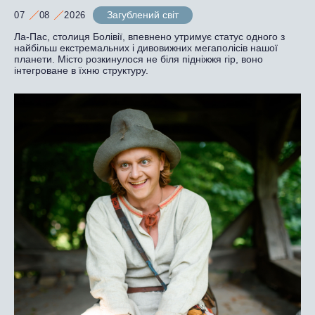
Загублений світ
07
08
2026
Ла-Пас, столиця Болівії, впевнено утримує статус одного з
найбільш екстремальних і дивовижних мегаполісів нашої
планети. Місто розкинулося не біля підніжжя гір, воно
інтегроване в їхню структуру.