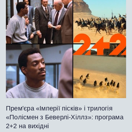
Прем'єра «Імперії пісків» і трилогія
«Полісмен з Беверлі-Хіллз»: програма
2+2 на вихідні