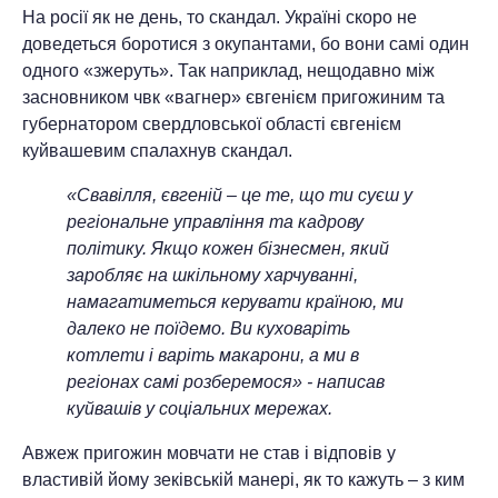
На росії як не день, то скандал. Україні скоро не
доведеться боротися з окупантами, бо вони самі один
одного «зжеруть». Так наприклад, нещодавно між
засновником чвк «вагнер» євгенієм пригожиним та
губернатором свердловської області євгенієм
куйвашевим спалахнув скандал.
«Свавілля, євгеній – це те, що ти суєш у
регіональне управління та кадрову
політику. Якщо кожен бізнесмен, який
заробляє на шкільному харчуванні,
намагатиметься керувати країною, ми
далеко не поїдемо. Ви куховаріть
котлети і варіть макарони, а ми в
регіонах самі розберемося» - написав
куйвашів у соціальних мережах.
Авжеж пригожин мовчати не став і відповів у
властивій йому зеківській манері, як то кажуть – з ким