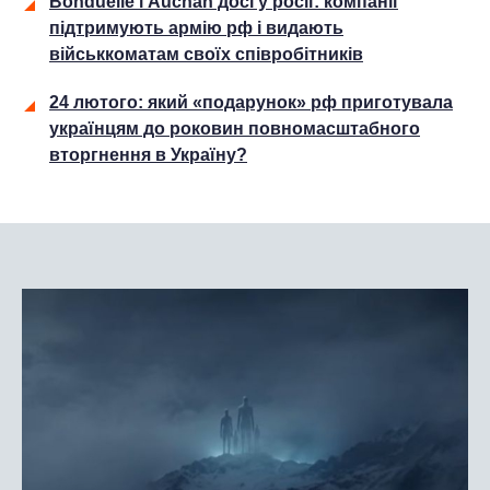
Bonduelle і Auchan досі у росії: компанії
підтримують армію рф і видають
військкоматам своїх співробітників
24 лютого: який «подарунок» рф приготувала
українцям до роковин повномасштабного
вторгнення в Україну?