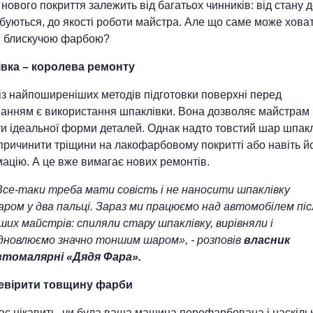
нового покриття залежить від багатьох чинників: від стану 
буються, до якості роботи майстра. Але що саме може ховат
, блискучою фарбою?
вка – королева ремонту
із найпоширеніших методів підготовки поверхні перед
анням є використання шпаклівки. Вона дозволяє майстрам
ти ідеальної форми деталей. Однак надто товстий шар шпак
причинити тріщини на лакофарбовому покритті або навіть й
ацію. А це вже вимагає нових ремонтів.
Все-таки треба мати совість і не наносити шпаклівку
аром у два пальці. Зараз ми працюємо над автомобілем піс
ших майстрів: спиляли стару шпаклівку, вирівняли і
ідновлюємо значно тоншим шаром», - розповів
власник
втомалярні «Дядя Фара».
евірити товщину фарби
ас цікавить, чи була ваша машина перефарбована і наскіль