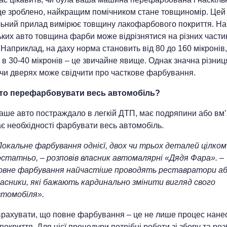
 це зроблено, найкращим помічником стане товщиномір. Цей
льний прилад вимірює товщину лакофарбового покриття. На
ких авто товщина фарби може відрізнятися на різних части
 Наприклад, на даху норма становить від 80 до 160 мікронів,
 в 30-40 мікронів – це звичайне явище. Однак значна різниц
 чи дверях може свідчити про часткове фарбування.
то перефарбовувати весь автомобіль?
аше авто постраждало в легкій ДТП, має подряпини або вм’
є необхідності фарбувати весь автомобіль.
Локальне фарбування однієї, двох чи трьох деталей цілком
остатньо, – розповів власник автомалярні «Дядя Фара». –
овне фарбування найчастіше проводять реставратори а
ласники, які бажають кардинально змінити вигляд свого
втомобіля».
врахувати, що повне фарбування – це не лише процес нане
покриття. Для цієї процедури потрібні роботи зі збору та ро