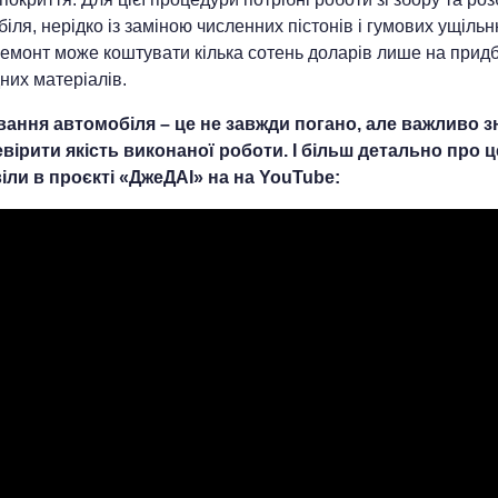
іля, нерідко із заміною численних пістонів і гумових ущільн
ремонт може коштувати кілька сотень доларів лише на прид
них матеріалів.
ання автомобіля – це не завжди погано, але важливо з
евірити якість виконаної роботи. І більш детально про ц
іли в проєкті «ДжеДАІ» на на YouTube: