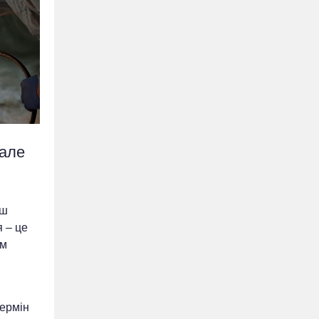
 але
нш
 – це
им
термін