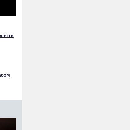
ерегти
асом