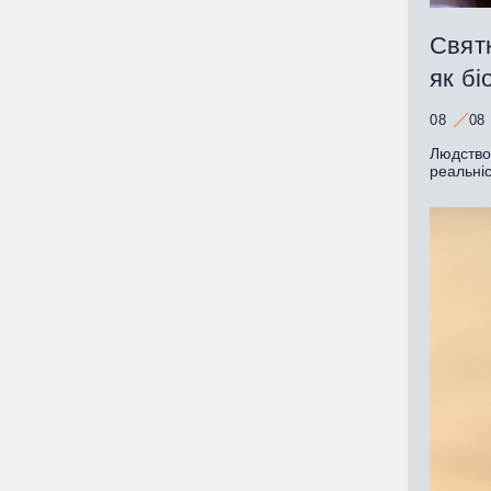
Святк
як бі
08
08
Людство
реальні