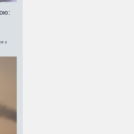
мою:
ся з