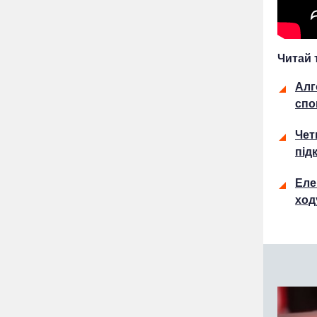
Читай 
Алг
спо
Чет
під
Еле
ход