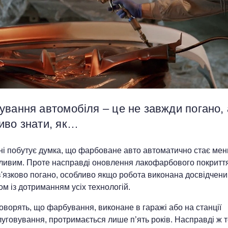
ування автомобіля – це не завжди погано,
иво знати, як…
їні побутує думка, що фарбоване авто автоматично стає ме
ливим. Проте насправді оновлення лакофарбового покриття
в'язково погано, особливо якщо робота виконана досвідчен
м із дотриманням усіх технологій.
оворять, що фарбування, виконане в гаражі або на станції
уговування, протримається лише п’ять років. Насправді ж 