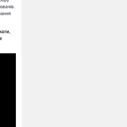
ювачів.
бання
нати,
е