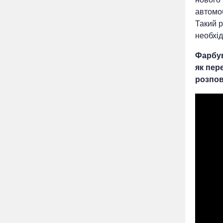
автомоб
Такий 
необхід
Фарбув
як пер
розпов