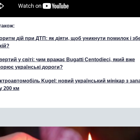
також:
оритм дій при ДТП: як діяти, щоб уникнути помилок і зб
кій?
вертий у світі: чим вражає Bugatti Centodieci, який вже
корює українські дороги?
ктроавтомобіль Kugel: новий український мінікар з зап
у 200 км