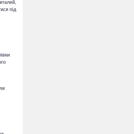
деталей,
ися під
лівки
ого
ля
ки