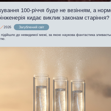
ування 100-річчя буде не везінням, а нор
оінженерія кидає виклик законам старіння?
Загублений світ
2026
 підійшло до невидимої межі, за якою наукова фантастика зливаєть
стю.