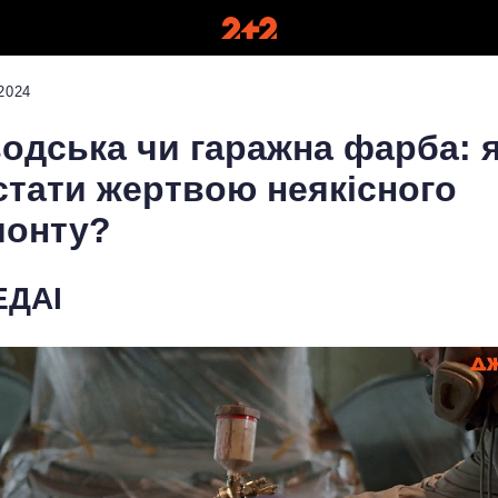
2024
одська чи гаражна фарба: 
стати жертвою неякісного
монту?
ДАІ