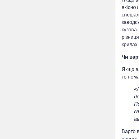
якісно
спеціа
заводсь
кузова.
різниця
крилах
Чи вар
Якщо в
то нема
«
д
П
в
а
Варто 
нового 