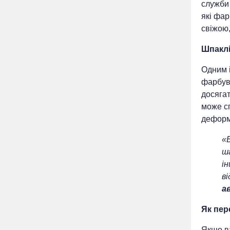
служби 
які фар
свіжою
Шпаклі
Одним 
фарбув
досяга
може с
деформ
«
ш
ін
в
а
Як пер
Якщо в