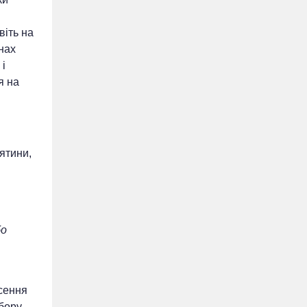
віть на
нах
 і
я на
ятини,
бо
сення
збору