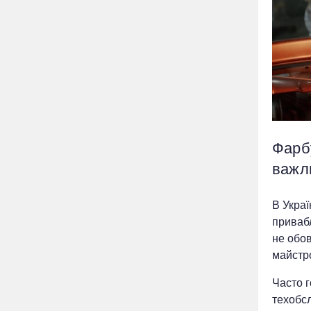
Фарб
важл
В Укра
приваб
не обо
майстро
Часто г
техобсл