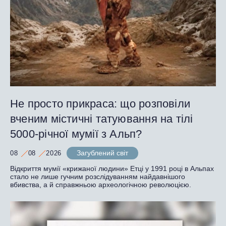
Не просто прикраса: що розповіли
вченим містичні татуювання на тілі
5000-річної мумії з Альп?
Загублений світ
08
08
2026
Відкриття мумії «крижаної людини» Етці у 1991 році в Альпах
стало не лише гучним розслідуванням найдавнішого
вбивства, а й справжньою археологічною революцією.