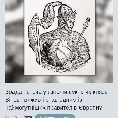
Зрада і втеча у жіночій сукні: як князь
Вітовт вижив і став одним із
наймогутніших правителів Європи?
Справжня історія
08
08
2026