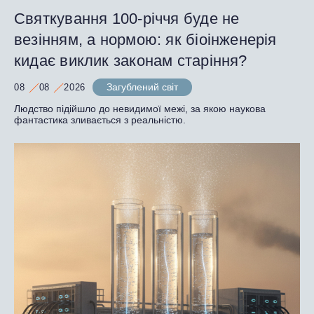
Святкування 100-річчя буде не
везінням, а нормою: як біоінженерія
кидає виклик законам старіння?
Загублений світ
08
08
2026
Людство підійшло до невидимої межі, за якою наукова
фантастика зливається з реальністю.