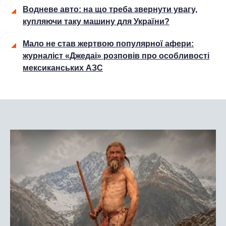
Водневе авто: на що треба звернути увагу,
купляючи таку машину для України?
Мало не став жертвою популярної афери:
журналіст «Джедаі» розповів про особливості
мексиканських АЗС