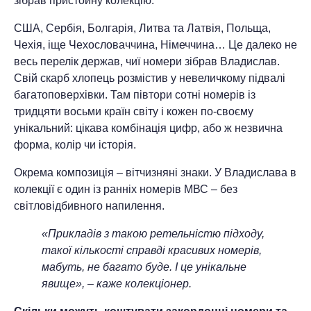
зібрав пристойну колекцію.
США, Сербія, Болгарія, Литва та Латвія, Польща,
Чехія, іще Чехословаччина, Німеччина… Це далеко не
весь перелік держав, чиї номери зібрав Владислав.
Свій скарб хлопець розмістив у невеличкому підвалі
багатоповерхівки. Там півтори сотні номерів із
тридцяти восьми країн світу і кожен по-своєму
унікальний: цікава комбінація цифр, або ж незвична
форма, колір чи історія.
Окрема композиція – вітчизняні знаки. У Владислава в
колекції є один із ранніх номерів МВС – без
світловідбивного напилення.
«Прикладів з такою ретельністю підходу,
такої кількості справді красивих номерів,
мабуть,
не багато буде. І це унікальне
явище», – каже колекціонер.