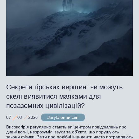
Секрети гірських вершин: чи можуть
скелі виявитися маяками для
позаземних цивілізацій?
Загублений світ
07
08
2026
Високогір'я регулярно стають епіцентром повідомлень про
дивні вогні, незрозумілі звуки та об'єкти, що порушують
закони фізики. Звіти про подібні інциденти часто потрапляють