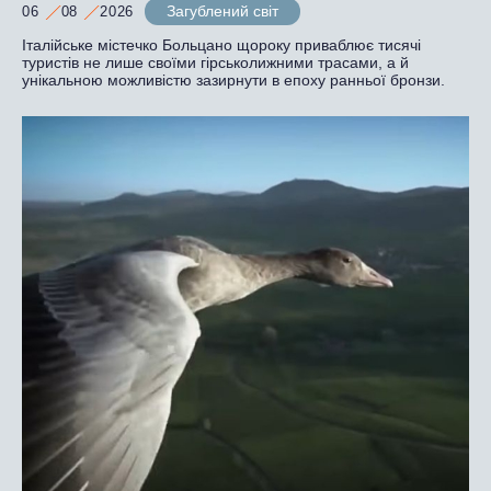
Загублений світ
06
08
2026
Італійське містечко Больцано щороку приваблює тисячі
туристів не лише своїми гірськолижними трасами, а й
унікальною можливістю зазирнути в епоху ранньої бронзи.