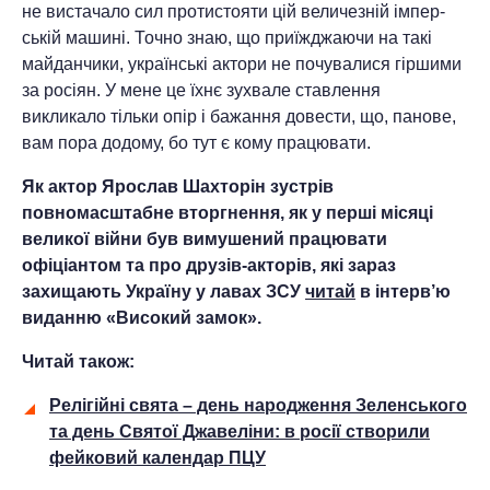
не вистача­ло сил протистояти цій величезній імпер­
ській машині. Точно знаю, що приїжджа­ючи на такі
майданчики, українські актори не почувалися гіршими
за росіян. У мене це їхнє зухвале ставлення
викликало тіль­ки опір і бажання довести, що, панове,
вам пора додому, бо тут є кому працювати.
Як актор Ярослав Шахторін зустрів
повномасштабне вторгнення, як у перші місяці
великої війни був вимушений працювати
офіціантом та про друзів-акторів, які зараз
захищають Україну у лавах ЗСУ
читай
в інтерв’ю
виданню «Високий замок».
Читай також:
Релігійні свята – день народження Зеленського
та день Святої Джавеліни: в росії створили
фейковий календар ПЦУ