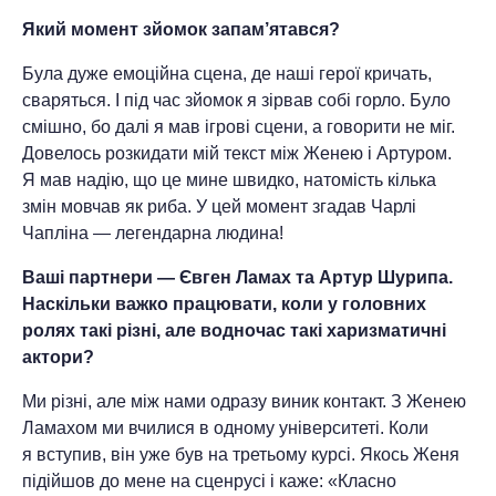
Який момент зйомок запам’ятався?
Була дуже емоційна сцена, де наші герої кричать,
сваряться. І під час зйомок я зірвав собі горло. Було
смішно, бо далі я мав ігрові сцени, а говорити не міг.
До­велось розкидати мій текст між Женею і Артуром.
Я мав надію, що це мине швид­ко, натомість кілька
змін мовчав як риба. У цей момент згадав Чарлі
Чапліна — ле­гендарна людина!
Ваші партнери — Євген Ламах та Артур Шурипа.
Наскільки важко пра­цювати, коли у головних
ролях такі різні, але водночас такі харизматич­ні
актори?
Ми різні, але між нами одразу виник контакт. З Женею
Ламахом ми вчилися в одному університеті. Коли
я вступив, він уже був на третьому курсі. Якось Женя
підійшов до мене на сценрусі і каже: «Класно