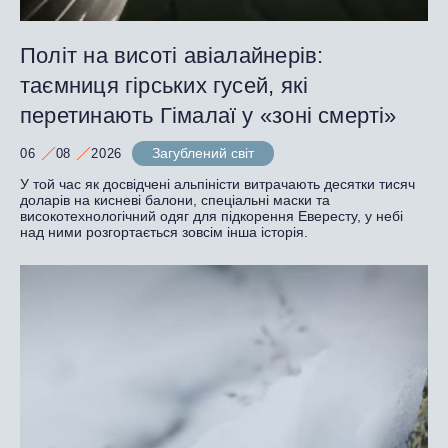
Політ на висоті авіалайнерів:
таємниця гірських гусей, які
перетинають Гімалаї у «зоні смерті»
Загублений світ
06
08
2026
У той час як досвідчені альпіністи витрачають десятки тисяч
доларів на кисневі балони, спеціальні маски та
високотехнологічний одяг для підкорення Евересту, у небі
над ними розгортається зовсім інша історія.