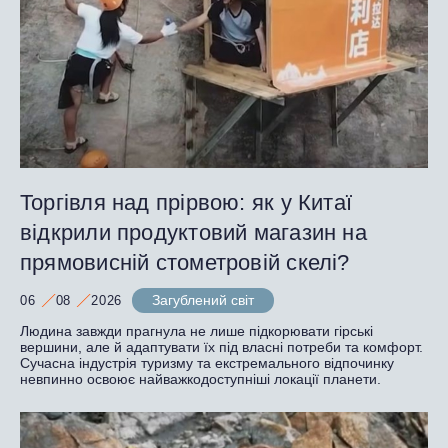
Торгівля над прірвою: як у Китаї
відкрили продуктовий магазин на
прямовисній стометровій скелі?
Загублений світ
06
08
2026
Людина завжди прагнула не лише підкорювати гірські
вершини, але й адаптувати їх під власні потреби та комфорт.
Сучасна індустрія туризму та екстремального відпочинку
невпинно освоює найважкодоступніші локації планети.