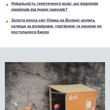
Унікальність генетичного коду: що відрізняє
українців від інших народів?
Золота епоха смт Олика на Волині: колись
селище за розмірами, торгівлею та наукою не
поступалося Києву