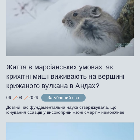
Життя в марсіанських умовах: як
крихітні миші виживають на вершині
крижаного вулкана в Андах?
Загублений світ
06
08
2026
Довгий час фундаментальна наука стверджувала, що
існування ссавців у високогірній «зоні смерті» неможливе.