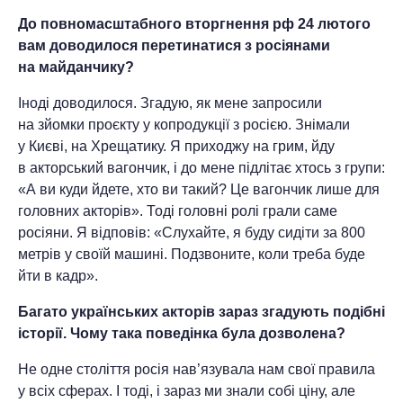
До повномасштабного вторгнення рф 24 лютого
вам доводилося пе­ретинатися з росіянами
на майданчи­ку?
Іноді доводилося. Згадую, як мене запросили
на зйомки проєкту у копро­дукції з росією. Знімали
у Києві, на Хре­щатику. Я приходжу на грим, йду
в актор­ський вагончик, і до мене підлітає хтось з групи:
«А ви куди йдете, хто ви такий? Це вагончик лише для
головних акторів». Тоді головні ролі грали саме
росіяни. Я відповів: «Слухайте, я буду сидіти за 800
метрів у своїй машині. Подзвоните, коли треба буде
йти в кадр».
Багато українських акторів зараз згадують подібні
історії. Чому така поведінка була дозволена?
Не одне століття росія нав’язувала нам свої правила
у всіх сферах. І тоді, і зараз ми знали собі ціну, але