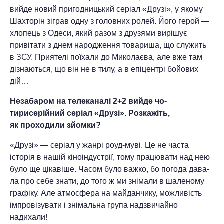
вийде новий пригодницький серіал «Друзі», у якому
Шахторін зіграв одну з головних ролей. Його герой —
хлопець з Одеси, який разом з друзями вирішує
привітати з днем народження товариша, що служить
в ЗСУ. Приятелі поїхали до Миколаєва, але вже там
дізнаються, що він не в тилу, а в епіцентрі бойових
дій…
Незабаром на телеканалі 2+2 вийде чо­
тирисерійний серіал «Друзі». Розка­жіть,
як проходили зйомки?
«Друзі» — серіал у жанрі роуд-муві. Це не часта
історія в нашій кіноіндустрії, тому працювати над нею
було ще цікаві­ше. Часом було важко, бо погода дава­
ла про себе знати, до того ж ми знімали в шаленому
графіку. Але атмосфера на майданчику, можливість
імпровізувати і знімальна група надзвичайно
надихали!