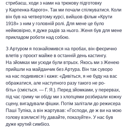
стрибаєш, ходи з нами на трю­кову підготовку
у Карпенка-Карого». Так ми почали спілкуватися. Коли
він був на четвертому курсі, вийшов фільм «Кру­ти
1918» з ним у головній ролі. Для мене це було
неймовірно, я дуже радів за ньо­го. Женя був для мене
прикладом робо­ти над собою.
З Артуром я познайомився на про­бах, він феєрично
влетів у проєкт май­же в останній день кастингу.
На зйом­ках ми усюди були втрьох. Якось ми з Женею
прийшли на майданчик без Ар­тура. Він так суворо
на нас подивився і каже: «Дивіться, я не буду на вас
обража­тися, але наступного разу такого не ро­
біть» (сміється. — Г. Я.). Перед зйомка­ми, у перервах,
під час гриму чи обіду ми з хлопцями розбирали кожну
сцену, ви­гадували фішки. Потім залітали до режи­сера
Паші Тупіка, а він жартував: «Гос­поди, де ж ви на мою
голову взялися! Ну давайте, показуйте». У нас був
дуже кру­тий симбіоз.