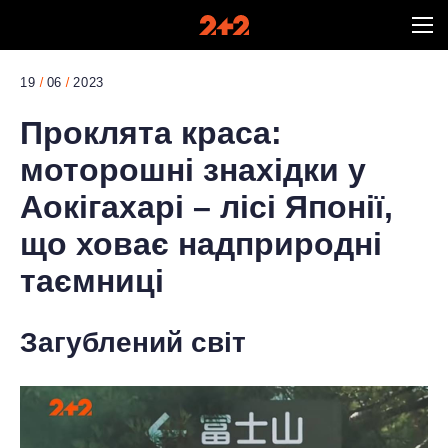
19
06
2023
Проклята краса:
моторошні знахідки у
Аокігахарі – лісі Японії,
що ховає надприродні
таємниці
Загублений світ