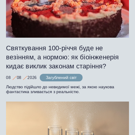
Святкування 100-річчя буде не
везінням, а нормою: як біоінженерія
кидає виклик законам старіння?
Загублений світ
08
08
2026
Людство підійшло до невидимої межі, за якою наукова
фантастика зливається з реальністю.