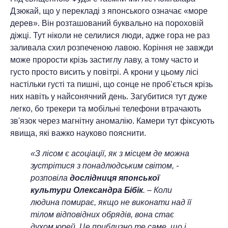
Дзюкай, що у перекладі з японського означає «море
дерев». Він розташований буквально на пороховій
діжці. Тут ніколи не селилися люди, адже гора не раз
заливала схил розпеченою лавою. Коріння не завжди
може прорости крізь застиглу лаву, а тому часто и
густо просто висить у повітрі. А крони у цьому лісі
настільки густі та пишні, що сонце не проб’ється крізь
них навіть у найсонячний день. Загубитися тут дуже
легко, бо трекери та мобільні телефони втрачають
зв'язок через магнітну аномалію. Камери тут фіксують
явища, які важко науково пояснити.
«З лісом є асоціації, як з місцем де можна
зустрітися з понадлюдським світом, -
розповіла
дослідниця японської
культури Олександра Бібік
. – Коли
людина помирає, якщо не виконати над її
тілом відповідних обрядів, вона стає
духом юрей. Це приблизно те саме, що і