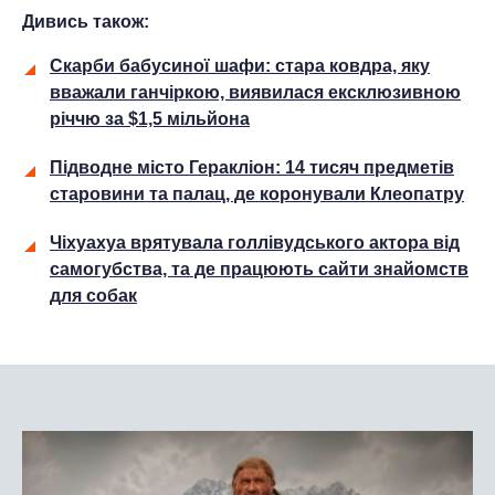
Дивись також:
Скарби бабусиної шафи: стара ковдра, яку
вважали ганчіркою, виявилася ексклюзивною
річчю за $1,5 мільйона
Підводне місто Геракліон: 14 тисяч предметів
старовини та палац, де коронували Клеопатру
Чіхуахуа врятувала голлівудського актора від
самогубства, та де працюють сайти знайомств
для собак