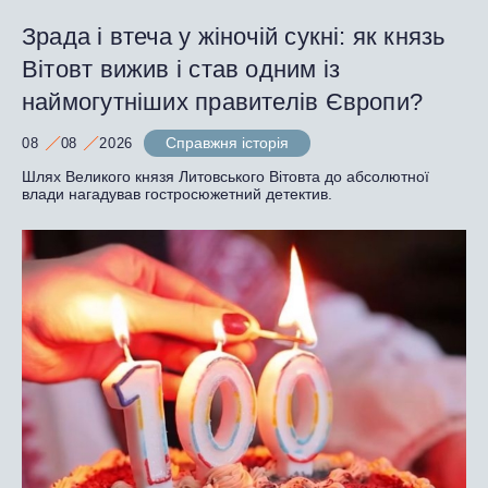
Зрада і втеча у жіночій сукні: як князь
Вітовт вижив і став одним із
наймогутніших правителів Європи?
Справжня історія
08
08
2026
Шлях Великого князя Литовського Вітовта до абсолютної
влади нагадував гостросюжетний детектив.