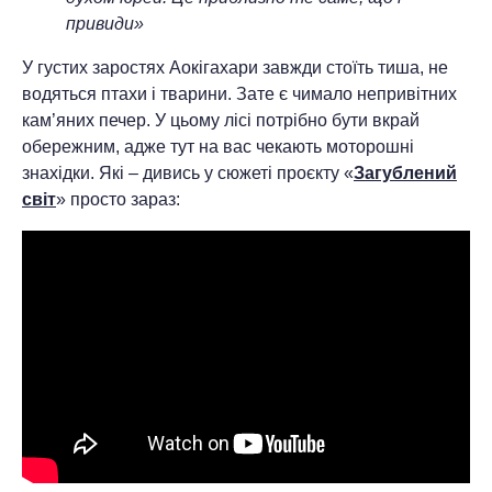
привиди»
У густих заростях Аокігахари завжди стоїть тиша, не
водяться птахи і тварини. Зате є чимало непривітних
кам’яних печер. У цьому лісі потрібно бути вкрай
обережним, адже тут на вас чекають моторошні
знахідки. Які – дивись у сюжеті проєкту «
Загублений
світ
» просто зараз: