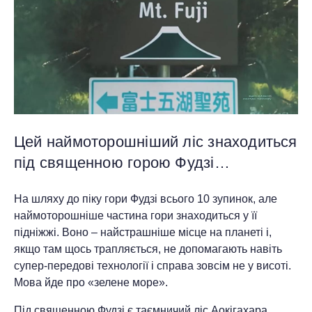
Цей наймоторошніший ліс знаходиться
під священною горою Фудзі…
На шляху до піку гори Фудзі всього 10 зупинок, але
наймоторошніше частина гори знаходиться у її
підніжжі. Воно – найстрашніше місце на планеті і,
якщо там щось трапляється, не допомагають навіть
супер-передові технології і справа зовсім не у висоті.
Мова йде про «зелене море».
Під священною Фудзі є таємничий ліс Аокігахара