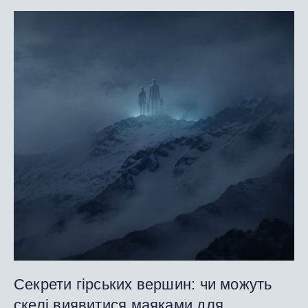
Секрети гірських вершин: чи можуть
скелі виявитися маяками для