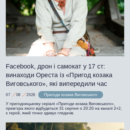
Facebook, дрон і самокат у 17 ст:
винаходи Ореста із «Пригод козака
Виговського», які випередили час
Пригоди козака Виговського
07
08
2026
У пригодницькому серіалі «Пригоди козака Виговського»,
прем’єра якого відбудеться 31 серпня о 20:20 на каналі 2+2,
є герой, який точно здивує глядачів.