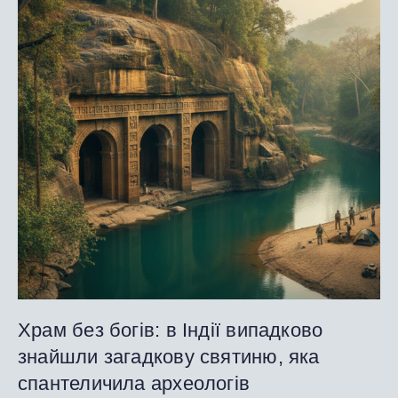
Храм без богів: в Індії випадково
знайшли загадкову святиню, яка
спантеличила археологів