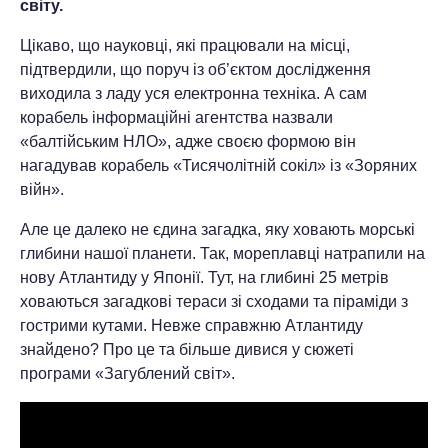
світу.
Цікаво, що науковці, які працювали на місці,
підтвердили, що поруч із об’єктом дослідження
виходила з ладу уся електронна техніка. А сам
корабель інформаційні агентства назвали
«балтійським НЛО», адже своєю формою він
нагадував корабель «Тисячолітній сокіл» із «Зоряних
війн».
Але це далеко не єдина загадка, яку ховають морські
глибини нашої планети. Так, мореплавці натрапили на
нову Атлантиду у Японії. Тут, на глибині 25 метрів
ховаються загадкові тераси зі сходами та піраміди з
гострими кутами. Невже справжню Атлантиду
знайдено? Про це та більше дивися у сюжеті
програми «Загублений світ».