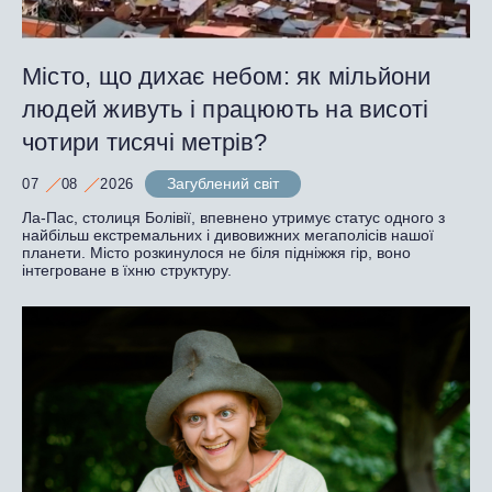
Місто, що дихає небом: як мільйони
людей живуть і працюють на висоті
чотири тисячі метрів?
Загублений світ
07
08
2026
Ла-Пас, столиця Болівії, впевнено утримує статус одного з
найбільш екстремальних і дивовижних мегаполісів нашої
планети. Місто розкинулося не біля підніжжя гір, воно
інтегроване в їхню структуру.