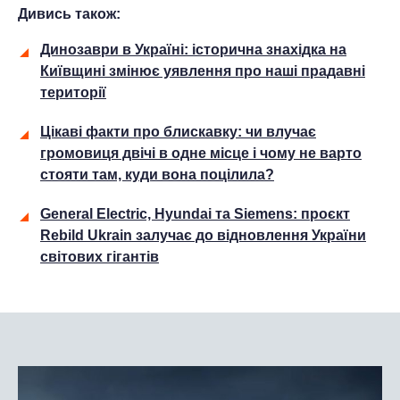
Дивись також:
Динозаври в Україні: історична знахідка на
Київщині змінює уявлення про наші прадавні
території
Цікаві факти про блискавку: чи влучає
громовиця двічі в одне місце і чому не варто
стояти там, куди вона поцілила?
General Electric, Hyundai та Siemens: проєкт
Rebild Ukrain залучає до відновлення України
світових гігантів