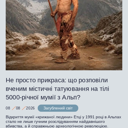
Не просто прикраса: що розповіли
вченим містичні татуювання на тілі
5000-річної мумії з Альп?
Загублений світ
08
08
2026
Відкриття мумії «крижаної людини» Етці у 1991 році в Альпах
стало не лише гучним розслідуванням найдавнішого
вбивства, а й справжньою археологічною революцією.