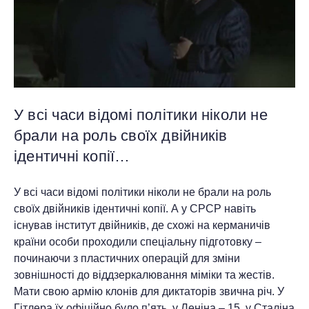
У всі часи відомі політики ніколи не
брали на роль своїх двійників
ідентичні копії…
У всі часи відомі політики ніколи не брали на роль
своїх двійників ідентичні копії. А у СРСР навіть
існував інститут двійників, де схожі на керманичів
країни особи проходили спеціальну підготовку –
починаючи з пластичних операцій для зміни
зовнішності до віддзеркалювання міміки та жестів.
Мати свою армію клонів для диктаторів звична річ. У
Гітлера їх офіційно було п’ять, у Леніна – 15, у Сталіна