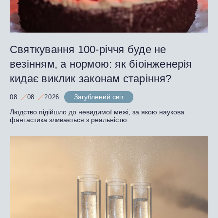
Святкування 100-річчя буде не
везінням, а нормою: як біоінженерія
кидає виклик законам старіння?
Загублений світ
08
08
2026
Людство підійшло до невидимої межі, за якою наукова
фантастика зливається з реальністю.