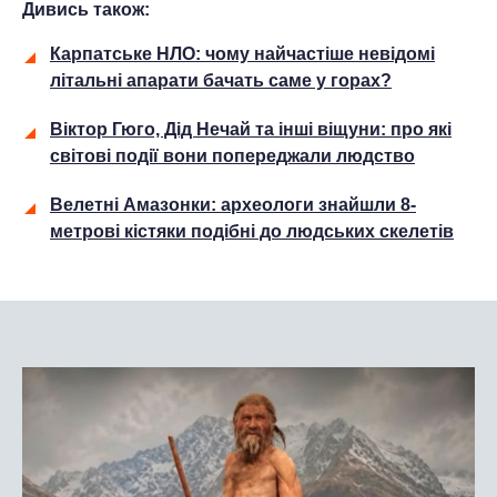
Дивись також:
Карпатське НЛО: чому найчастіше невідомі
літальні апарати бачать саме у горах?
Віктор Гюго, Дід Нечай та інші віщуни: про які
світові події вони попереджали людство
Велетні Амазонки: археологи знайшли 8-
метрові кістяки подібні до людських скелетів