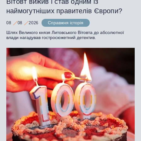
Вітовт вижив і став одним із
наймогутніших правителів Європи?
Справжня історія
08
08
2026
Шлях Великого князя Литовського Вітовта до абсолютної
влади нагадував гостросюжетний детектив.