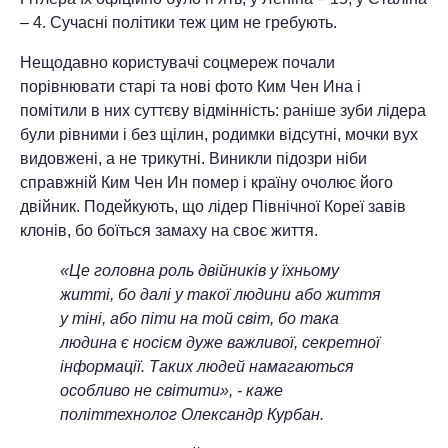
– 4. Сучасні політики теж цим не гребують.
Нещодавно користувачі соцмереж почали
порівнювати старі та нові фото Ким Чен Ина і
помітили в них суттєву відмінність: раніше зуби лідера
були рівними і без щілин, родимки відсутні, мочки вух
видовжені, а не трикутні. Виникли підозри ніби
справжній Ким Чен Ин помер і країну очолює його
двійник. Подейкують, що лідер Північної Кореї завів
клонів, бо боїться замаху на своє життя.
«Це головна роль двійників у їхньому
житті, бо далі у такої людини або життя
у тіні, або піти на той світ, бо така
людина є носієм дуже важливої, секретної
інформації. Таких людей намагаються
особливо не світити», - каже
політтехнолог Олександр Курбан.