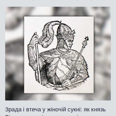
Зрада і втеча у жіночій сукні: як князь