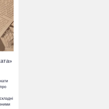
хата»
ікати
 про
 складні
ірними