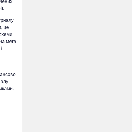
ячених
ї.
журналу
, це
 схеми
на мета
 і
нансово
налу
виками.