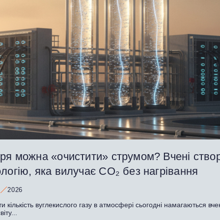
тря можна «очистити» струмом? Вчені ство
логію, яка вилучає CO₂ без нагрівання
2026
 кількість вуглекислого газу в атмосфері сьогодні намагаються вче
іту...