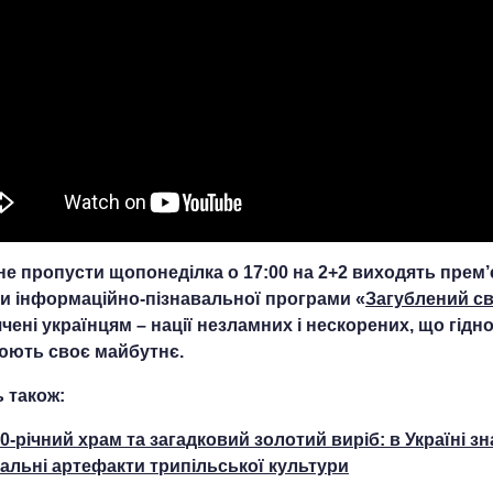
не пропусти щопонеділка о 17:00 на 2+2 виходять прем’
и інформаційно-пізнавальної програми «
Загублений св
чені українцям – нації незламних і нескорених, що гідн
ють своє майбутнє.
 також:
00-річний храм та загадковий золотий виріб: в Україні з
кальні артефакти трипільської культури