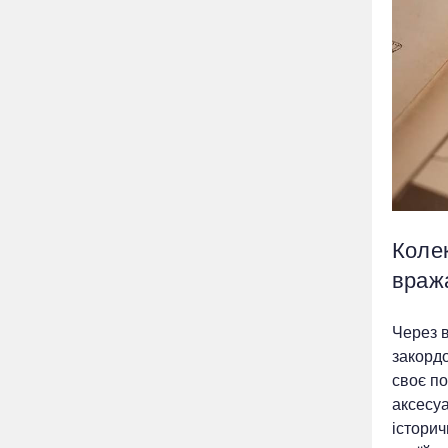
Колек
враж
Через в
закордо
своє по
аксесуа
історич