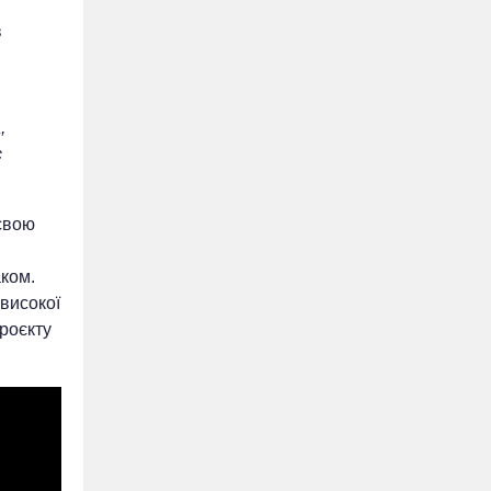
в
,
с
 свою
аком.
високої
проєкту