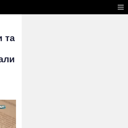
 та
нали