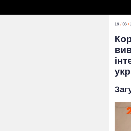
19
08
Кор
вив
інт
укр
Заг