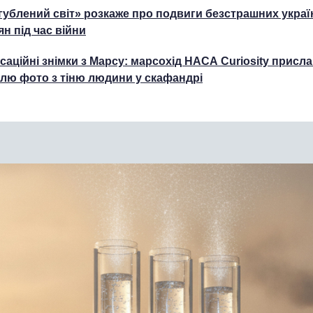
гублений світ» розкаже про подвиги безстрашних украї
ян під час війни
саційні знімки з Марсу: марсохід НАСА Curiosity присла
лю фото з тіню людини у скафандрі