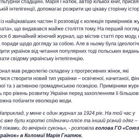
ультурній спадщині. Марія Гнатюк, автор кількох книг, присв
ькій інтелігенції, допомагає розкрити цю цікаву сторінку історі
із найцікавіших частин її розповіді є колекція примірників 
ата», що видавався майже століття тому. На перший погляд
ся б звичайний жіночий журнал, що містив статті про моду,
 поради щодо догляду за собою. Але в ньому була ідеологіч
дити українок від читання популярних тоді польських видань
ати свідому українську інтелігенцію.
нал мав редколегію складену з прогресивних жінок, які
ися створити новий тип українки – освіченої, начитаної, фі
ної та з активною громадянською позицією. Примірники жур
ь про рівень розвитку України перед захопленням її більшо
можна побачити еволюцію моди.
априклад, у мене є один журнал за 1924 рік. На той час у
с вже були короткі спіднички-плісе та інший різний одяг –
д піжами, до вечірніх суконь», - розповіла
голова ГО «Союз
країнок» в Коломиї Марія Гнатюк.