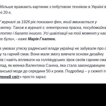
більше вражають картинки з побутовою технікою в Україні 
і 20-х.
 журналі за 1926 рік показано фен, який вмикається у
зетку. Також в журналі є: електрична праска, посудомийка
лотяг і багато іншого. Усі цивілізації на той момент у на
е були», - каже
Марія Гнатюк.
в умовах утиску радянської влади українці не забували про
у та гарний смак. Вони мали змогу вивчати основи дизайну
рів і навіть впливати на голлівудських зірок своїм гарним см
ад, як киянка Валентина Саніна, яка стала законодавицею 
нської моди до середини 50-х років. Подробиці – у сюжеті 
лений світ
» просто зараз: