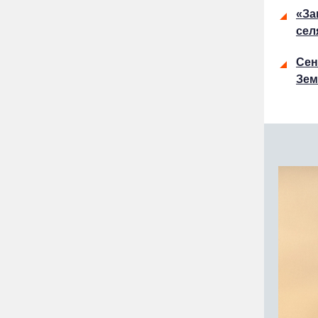
«За
сел
Сен
Зем