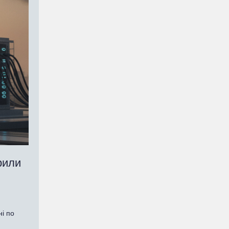
рили
ні по