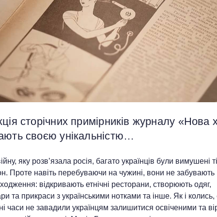
ція сторічних примірників журналу «Нова 
ають своєю унікальністю…
ійну, яку розв’язала росія, багато українців були вимушені т
н. Проте навіть перебуваючи на чужині, вони не забувають
ходження: відкривають етнічні ресторани, створюють одяг,
ри та прикраси з українськими нотками та інше. Як і колись,
ні часи не завадили українцям залишитися освіченими та в