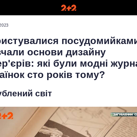
2023
истувалися посудомийками
чали основи дизайну
ер'єрів: які були модні жур
аїнок сто років тому?
ублений світ