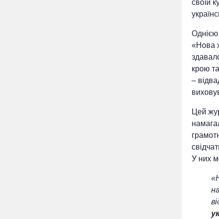
своїй к
українс
Однією 
«Нова х
здавало
крою та
– відва
виховув
Цей жур
намагал
грамот
свідчат
У них 
«Н
на
ві
у