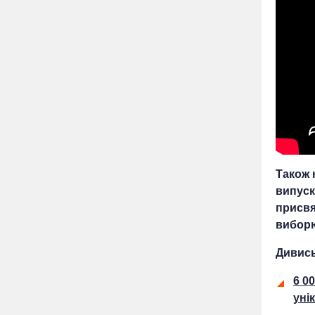
Також 
випуск
присвя
виборю
Дивись
6 0
уні