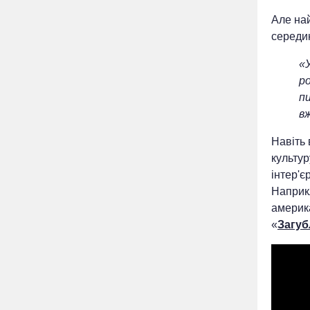
Але най
середин
«У
ро
пи
вж
Навіть 
культур
інтер'є
Наприкл
америка
«
Загуб