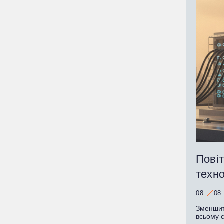
Пові
техно
08
08
Зменшити
всьому св