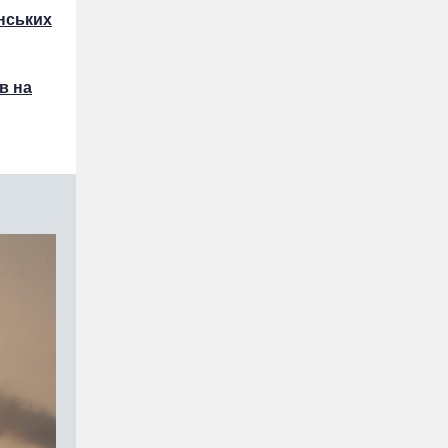
нських
в на