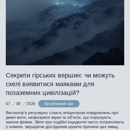
Секрети гірських вершин: чи можуть
скелі виявитися маяками для
позаземних цивілізацій?
Загублений світ
07
08
2026
Високогір'я регулярно стають епіцентром повідомлень про
дивні вогні, незрозумілі звуки та об'єкти, що порушують
закони фізики. Звіти про подібні інциденти часто потрапляють
у новини, змушуючи дослідників шукати причини цих явищ.