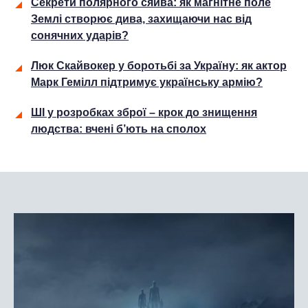
Секрети полярного сяйва: як магнітне поле
Землі створює дива, захищаючи нас від
сонячних ударів?
Люк Скайвокер у боротьбі за Україну: як актор
Марк Гемілл підтримує українську армію?
ШІ у розробках зброї – крок до знищення
людства: вчені б’ють на сполох