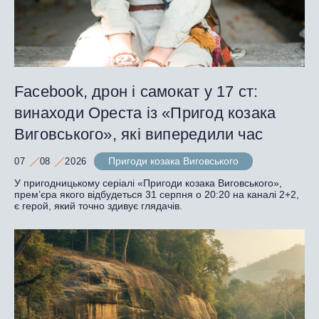
Facebook, дрон і самокат у 17 ст:
винаходи Ореста із «Пригод козака
Виговського», які випередили час
Пригоди козака Виговського
07
08
2026
У пригодницькому серіалі «Пригоди козака Виговського»,
прем’єра якого відбудеться 31 серпня о 20:20 на каналі 2+2,
є герой, який точно здивує глядачів.