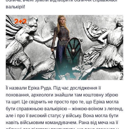
валькірії!
Її назвали Еріка Руда. Під час дослідження її
поховання, археологи знайшли там коштовну зброю
та щит. Це свідчить не просто про те, що Еріка могла
бути справжньою валькірією – жінкою-воїном з легенд,
але і про її високий статус у війську. Вона могла бути
навіть військовим командувачем. Рана від меча на її