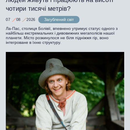
чотири тисячі метрів?
Загублений світ
07
08
2026
Ла-Пас, столиця Болівії, впевнено утримує статус одного з
найбільш екстремальних і дивовижних мегаполісів нашої
планети. Місто розкинулося не біля підніжжя гір, воно
інтегроване в їхню структуру.