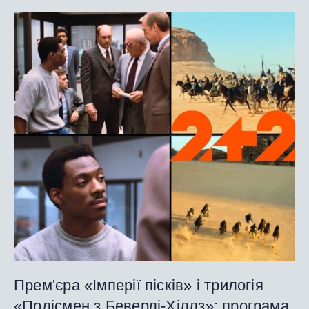
Прем'єра «Імперії пісків» і трилогія
«Полісмен з Беверлі-Хіллз»: програма