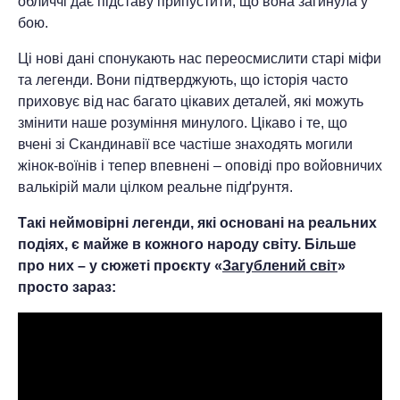
обличчі дає підставу припустити, що вона загинула у
бою.
Ці нові дані спонукають нас переосмислити старі міфи
та легенди. Вони підтверджують, що історія часто
приховує від нас багато цікавих деталей, які можуть
змінити наше розуміння минулого. Цікаво і те, що
вчені зі Скандинавії все частіше знаходять могили
жінок-воїнів і тепер впевнені – оповіді про войовничих
валькірій мали цілком реальне підґрунтя.
Такі неймовірні легенди, які основані на реальних
подіях, є майже в кожного народу світу. Більше
про них – у сюжеті проєкту «
Загублений світ
»
просто зараз: