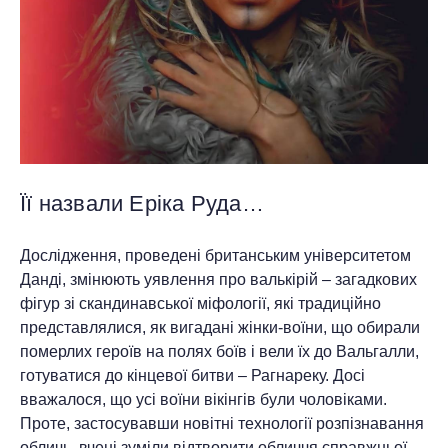
Її назвали Еріка Руда…
Дослідження, проведені британським університетом
Данді, змінюють уявлення про валькірій – загадкових
фігур зі скандинавської міфології, які традиційно
представлялися, як вигадані жінки-воїни, що обирали
померлих героїв на полях боїв і вели їх до Вальгалли,
готуватися до кінцевої битви – Рагнареку. Досі
вважалося, що усі воїни вікінгів були чоловіками.
Проте, застосувавши новітні технології розпізнавання
обличь, вчені зуміли відтворити обличчя справжньої