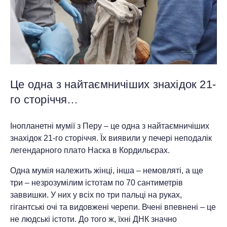
Це одна з найтаємничіших знахідок 21-
го сторіччя…
Інопланетні мумії з Перу – це одна з найтаємничіших
знахідок 21-го сторіччя. Їх виявили у печері неподалік
легендарного плато Наска в Кордильєрах.
Одна мумія належить жінці, інша – немовляті, а ще
три – незрозумілим істотам по 70 сантиметрів
заввишки. У них у всіх по три пальці на руках,
гігантські очі та видовжені черепи. Вчені впевнені – це
не людські істоти. До того ж, їхні ДНК значно