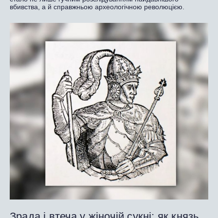
вбивства, а й справжньою археологічною революцією.
Зрада і втеча у жіночій сукні: як князь