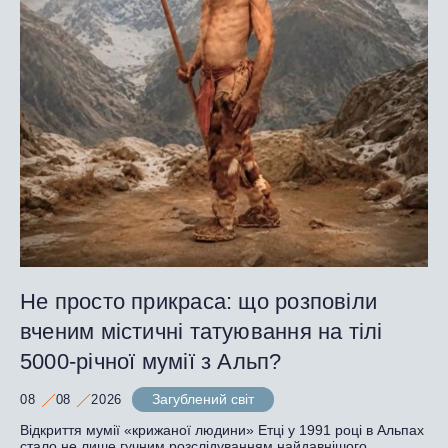
Не просто прикраса: що розповіли
вченим містичні татуювання на тілі
5000-річної мумії з Альп?
Загублений світ
08
08
2026
Відкриття мумії «крижаної людини» Етці у 1991 році в Альпах
стало не лише гучним розслідуванням найдавнішого