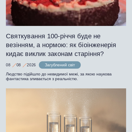
Святкування 100-річчя буде не
везінням, а нормою: як біоінженерія
кидає виклик законам старіння?
Загублений світ
08
08
2026
Людство підійшло до невидимої межі, за якою наукова
фантастика зливається з реальністю.