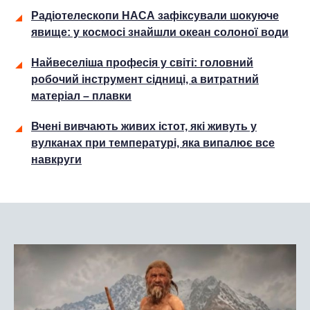
Радіотелескопи НАСА зафіксували шокуюче
явище: у космосі знайшли океан солоної води
Найвеселіша професія у світі: головний
робочий інструмент сідниці, а витратний
матеріал – плавки
Вчені вивчають живих істот, які живуть у
вулканах при температурі, яка випалює все
навкруги