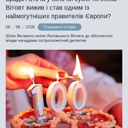
Вітовт вижив і став одним із
наймогутніших правителів Європи?
Справжня історія
08
08
2026
Шлях Великого князя Литовського Вітовта до абсолютної
влади нагадував гостросюжетний детектив.