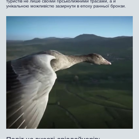
туристів не лише своїми гірськолижними трасами, а й
унікальною можливістю зазирнути в епоху ранньої бронзи.