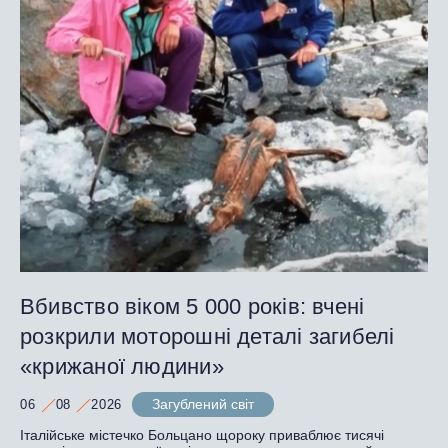
Вбивство віком 5 000 років: вчені
розкрили моторошні деталі загибелі
«крижаної людини»
Загублений світ
06
08
2026
Італійське містечко Больцано щороку приваблює тисячі