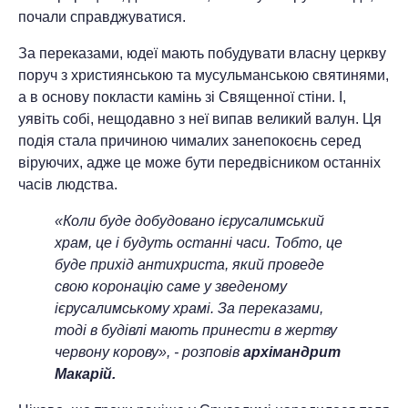
почали справджуватися.
За переказами, юдеї мають побудувати власну церкву
поруч з християнською та мусульманською святинями,
а в основу покласти камінь зі Священної стіни. І,
уявіть собі, нещодавно з неї випав великий валун. Ця
подія стала причиною чималих занепокоєнь серед
віруючих, адже це може бути передвісником останніх
часів людства.
«Коли буде добудовано ієрусалимський
храм, це і будуть останні часи. Тобто, це
буде прихід антихриста, який проведе
свою коронацію саме у зведеному
ієрусалимському храмі. За переказами,
тоді в будівлі мають принести в жертву
червону корову», - розповів
архімандрит
Макарій.