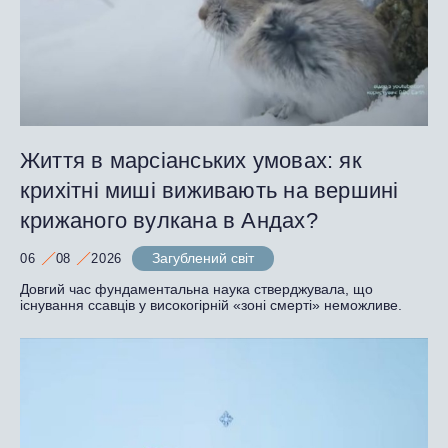
Життя в марсіанських умовах: як
крихітні миші виживають на вершині
крижаного вулкана в Андах?
Загублений світ
06
08
2026
Довгий час фундаментальна наука стверджувала, що
існування ссавців у високогірній «зоні смерті» неможливе.