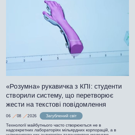
«Розумна» рукавичка з КПІ: студенти
створили систему, що перетворює
жести на текстові повідомлення
Загублений світ
06
08
2026
Технології майбутнього часто створюються не в
надсекретних лабораторіях мільярдних корпорацій, а в
університетських аудиторіях талановитою молоддю.