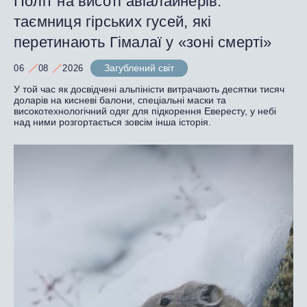
Політ на висоті авіалайнерів:
таємниця гірських гусей, які
перетинають Гімалаї у «зоні смерті»
Загублений світ
06
08
2026
У той час як досвідчені альпіністи витрачають десятки тисяч
доларів на кисневі балони, спеціальні маски та
високотехнологічний одяг для підкорення Евересту, у небі
над ними розгортається зовсім інша історія.