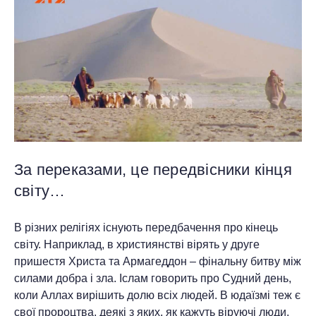
За переказами, це передвісники кінця
світу…
В різних релігіях існують передбачення про кінець
світу. Наприклад, в християнстві вірять у друге
пришестя Христа та Армагеддон – фінальну битву між
силами добра і зла. Іслам говорить про Судний день,
коли Аллах вирішить долю всіх людей. В юдаїзмі теж є
свої пророцтва, деякі з яких, як кажуть віруючі люди,