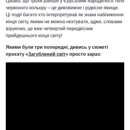
Цікаво, що трохи раніше у Єрусалимі народилося теля
червоного кольору – це дивовижне і рідкісне явище.
Ці події багато хто інтерпретував як знаки наближення
кінця світу, якими не можна нехтувати, адже, словами
віруючих, це вже четвертий передвісник
прийдешнього кінця світу!
Якими були три попередні, дивись у сюжеті
проєкту «
Загублений світ
» просто зараз: