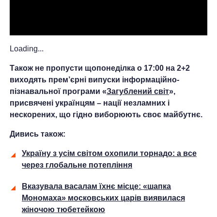
Loading...
Також не пропусти щопонеділка о 17:00 на 2+2
виходять прем’єрні випуски інформаційно-
пізнавальної програми «
Загублений світ
»,
присвячені українцям – нації незламних і
нескорених, що гідно виборюють своє майбутнє.
Дивись також:
Україну з усім світом охопили торнадо: а все
через глобальне потепління
Вказувала васалам їхнє місце: «шапка
Мономаха» московських царів виявилася
жіночою тюбетейкою