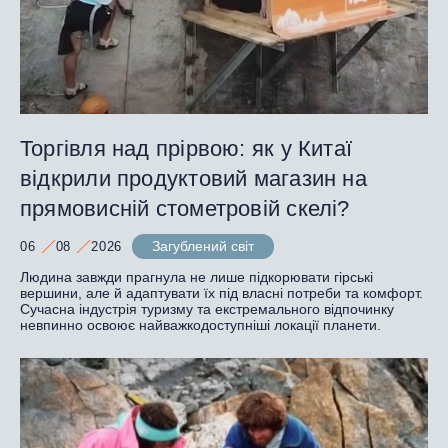
Торгівля над прірвою: як у Китаї
відкрили продуктовий магазин на
прямовисній стометровій скелі?
Загублений світ
06
08
2026
Людина завжди прагнула не лише підкорювати гірські
вершини, але й адаптувати їх під власні потреби та комфорт.
Сучасна індустрія туризму та екстремального відпочинку
невпинно освоює найважкодоступніші локації планети.