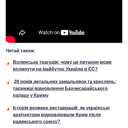
Читай також:
Волинська трагедія: чому це питання може
вплинути на майбутнє України в ЄС?
20 років детальних замальовок та креслень:
таємниці відновлення Бахчисарайського
палацу у Криму
Історія великих реставрацій: як українські
архітектори відновлювали Крим після
радянського союзу?