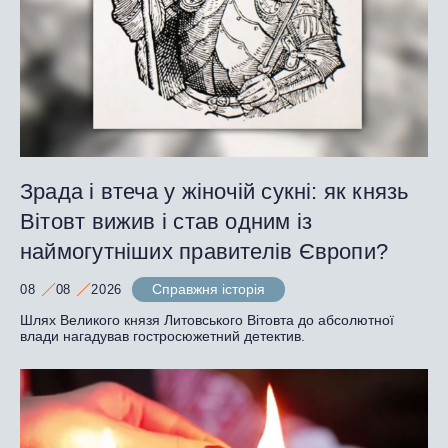
Зрада і втеча у жіночій сукні: як князь
Вітовт вижив і став одним із
наймогутніших правителів Європи?
Справжня історія
08
08
2026
Шлях Великого князя Литовського Вітовта до абсолютної
влади нагадував гостросюжетний детектив.