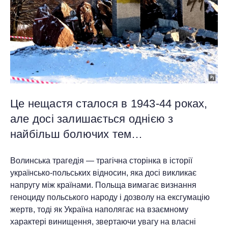
Це нещастя сталося в 1943-44 роках,
але досі залишається однією з
найбільш болючих тем…
Волинська трагедія — трагічна сторінка в історії
українсько-польських відносин, яка досі викликає
напругу між країнами. Польща вимагає визнання
геноциду польського народу і дозволу на ексгумацію
жертв, тоді як Україна наполягає на взаємному
характері винищення, звертаючи увагу на власні