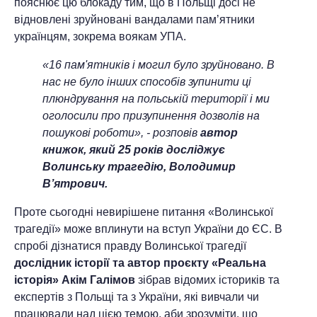
пояснює цю блокаду тим, що в Польщі досі не
відновлені зруйновані вандалами пам’ятники
українцям, зокрема воякам УПА.
«16 пам'ятників і могил було зруйновано. В
нас не було інших способів зупинити ці
плюндрування на польській території і ми
оголосили про призупинення дозволів на
пошукові роботи», - розповів
автор
книжок, який 25 років досліджує
Волинську трагедію, Володимир
В’ятрович.
Проте сьогодні невирішене питання «Волинської
трагедії» може вплинути на вступ України до ЄС. В
спробі дізнатися правду Волинської трагедії
дослідник історії та автор проєкту «Реальна
історія» Акім Галімов
зібрав відомих істориків та
експертів з Польщі та з України, які вивчали чи
працювали над цією темою, аби зрозуміти, що