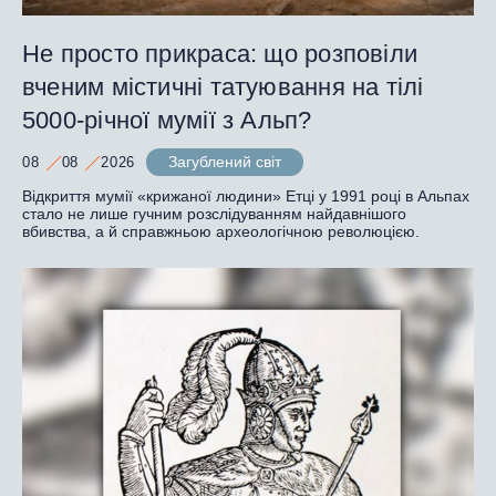
Не просто прикраса: що розповіли
вченим містичні татуювання на тілі
5000-річної мумії з Альп?
Загублений світ
08
08
2026
Відкриття мумії «крижаної людини» Етці у 1991 році в Альпах
стало не лише гучним розслідуванням найдавнішого
вбивства, а й справжньою археологічною революцією.