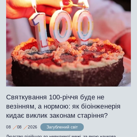
Святкування 100-річчя буде не
везінням, а нормою: як біоінженерія
кидає виклик законам старіння?
Загублений світ
08
08
2026
Людство підійшло до невидимої межі, за якою наукова