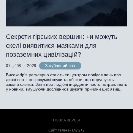
Секрети гірських вершин: чи можуть
скелі виявитися маяками для
позаземних цивілізацій?
Загублений світ
07
08
2026
Високогір'я регулярно стають епіцентром повідомлень про
дивні вогні, незрозумілі звуки та об'єкти, що порушують
закони фізики. Звіти про подібні інциденти часто потрапляють
у новини, змушуючи дослідників шукати причини цих явищ.
ПОВНА ВЕРСІЯ
Сайт телеканалу 2+2