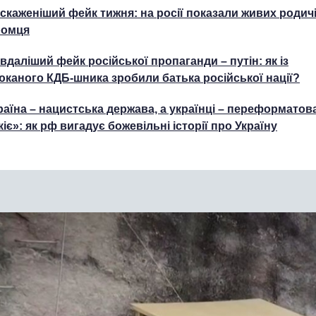
скаженіший фейк тижня: на росії показали живих родичі
ромця
вдаліший фейк російської пропаганди – путін: як із
юканого КДБ-шника зробили батька російської нації?
раїна – нацистська держава, а українці – переформатов
кіє»: як рф вигадує божевільні історії про Україну