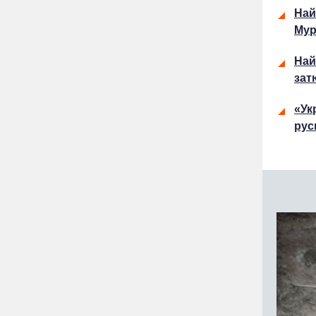
Най
Му
Най
зат
«Ук
рус