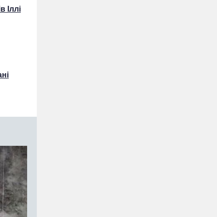
в Іллі
ані