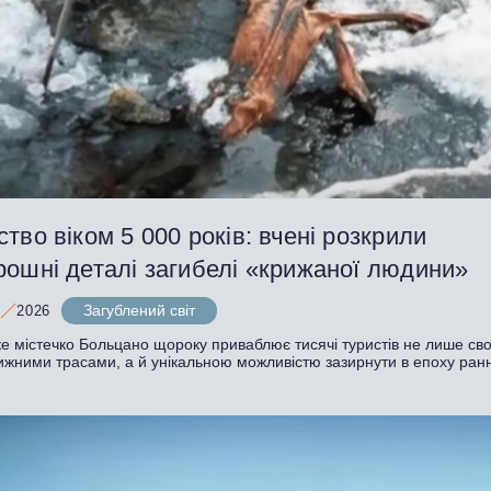
тво віком 5 000 років: вчені розкрили
рошні деталі загибелі «крижаної людини»
Загублений світ
2026
ке містечко Больцано щороку приваблює тисячі туристів не лише св
лижними трасами, а й унікальною можливістю зазирнути в епоху ран