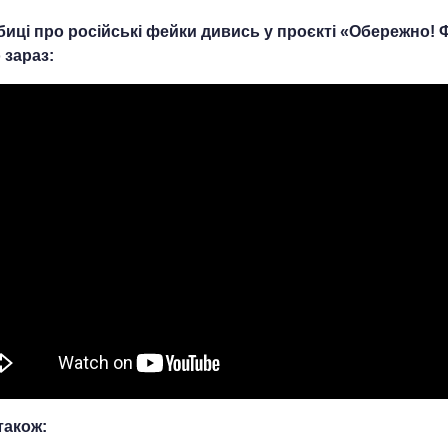
иці про російські фейки дивись у проєкті «Обережно! 
 зараз:
також: