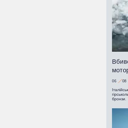
Вбивс
мото
06
08
Італійсь
гірсько
бронзи.