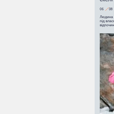
06
08
Людина з
під влас
відпочи