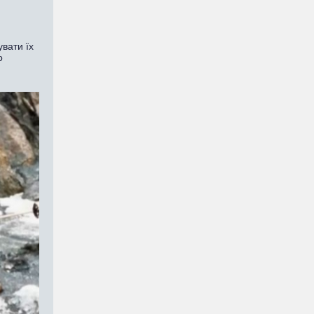
вати їх
о