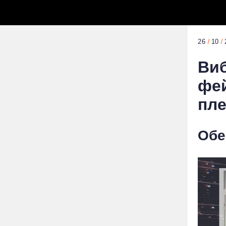
26
10
Виб
фей
пле
Обе