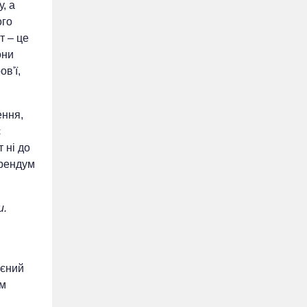
у, а
ого
т – це
они
в'ї,
ення,
є
 ні до
ерендум
и.
оєний
ам