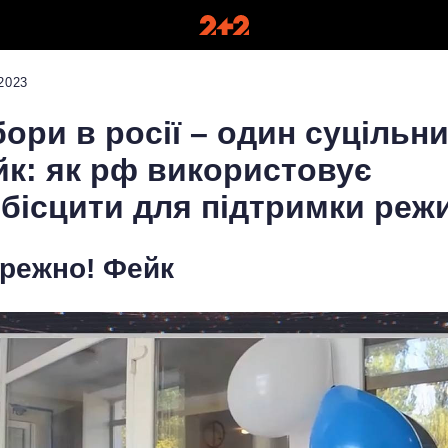
2023
ори в росії – один суцільн
к: як рф використовує
бісцити для підтримки реж
режно! Фейк