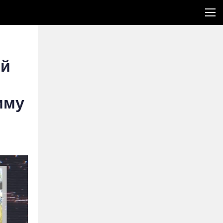
ий
иму