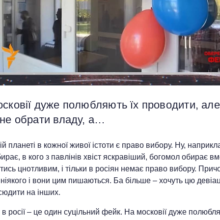
сковії дуже полюбляють їх проводити, але
 не обрати владу, а…
й планеті в кожної живої істоти є право вибору. Ну, наприкл
ирає, в кого з павлінів хвіст яскравіший, богомол обирає в
ись цнотливим, і тільки в росіян немає право вибору. Прич
 ніякого і вони цим пишаються. Ба більше – хочуть цю девіа
сюдити на інших.
в росії – це один суцільний фейк. На московії дуже полюбля