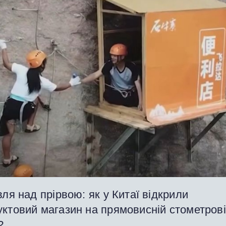
вля над прірвою: як у Китаї відкрили
уктовий магазин на прямовисній стометров
?