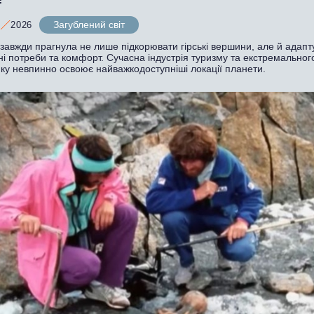
Загублений світ
2026
авжди прагнула не лише підкорювати гірські вершини, але й адапту
ні потреби та комфорт. Сучасна індустрія туризму та екстремальног
нку невпинно освоює найважкодоступніші локації планети.