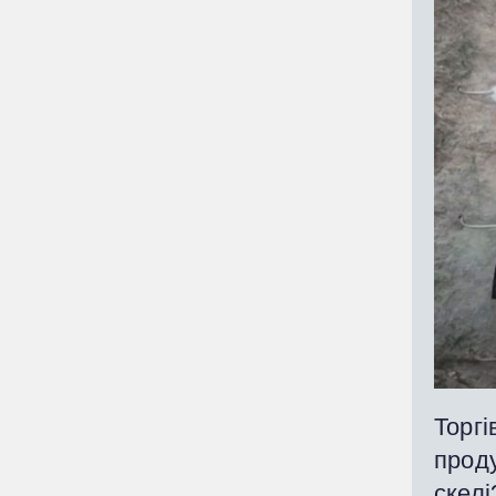
Торгі
прод
скелі