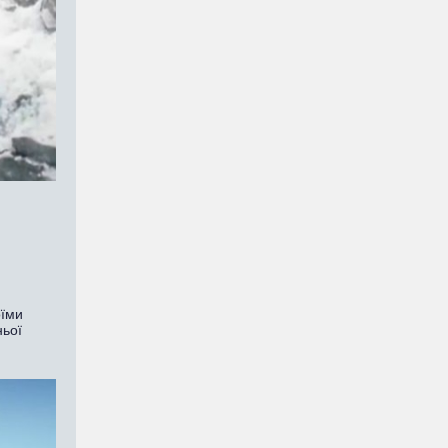
оїми
ньої