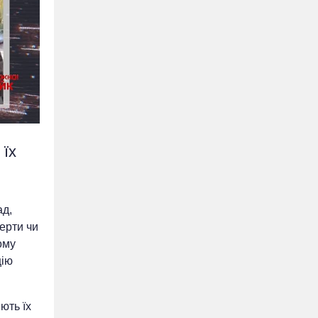
 їх
ад,
мерти чи
ому
цію
ють їх