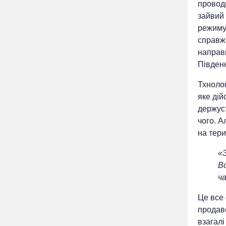
проводи
зайвий
режиму.
справж
направи
Південн
Тхнолог
яке дій
держуст
чого. А
на тери
«З
Во
ча
Це все 
продав
взагалі