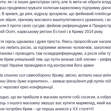
ти, як і в інших диктатурах світу, але їх мета не обрати влад
 раз продемонструвати холопам карколомну підтримку діюч
 В кремлі, до речі, відразу зрозуміли, що фейковий плебісци
ня зброя, причому масового маніпулятивного ураження, і в
ли її проти своїх сусідів: фейкові референдуми в Придністро
ій Осеті, нарвському регіоні Естонії і в Криму 2014 року.
ія скрізь однакова і дуже проста. Якесь проросійське насел
сно любить росію, за підтримки зелених чоловічків, захоплю
анови і проводить там псевдореферендуми, а росія ніби тут
ле Крим унікальний тим, що путін визнав свій злочин – реф
торії України проводився під контролем його арміи
а спиною сил самооборони Криму, звісно, встали наші воїн
ни діяли дуже коректно», - заявив президент рф путін під
с чергової прес-конференції.
одно, що ви прийшли в магазин купити собі сосиски, а озбр
ець з іншого магазину змушує вас купити мармелад, який в
 не потрібен Крим – це перша анексія у XX столітті!