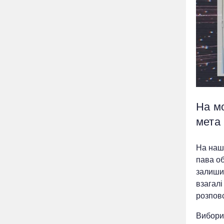
На мо
мета
На наші
пава об
залишит
взагалі
розпов
Вибори 