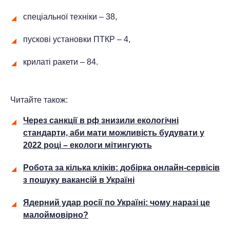
спеціальної техніки – 38,
пускові установки ПТКР – 4,
крилаті ракети – 84.
Читайте також:
Через санкції в рф знизили екологічні
стандарти, аби мати можливість будувати у
2022 році – екологи мітингують
Робота за кілька кліків: добірка онлайн-сервісів
з пошуку вакансій в Україні
Ядерний удар росії по Україні: чому наразі це
малоймовірно?