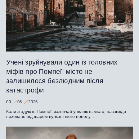
Учені зруйнували один із головних
міфів про Помпеї: місто не
залишилося безлюдним після
катастрофи
09
08
2026
Коли згадують Помпеї, зазвичай уявляють місто, назавжди
поховане під шаром вулканічного попелу...