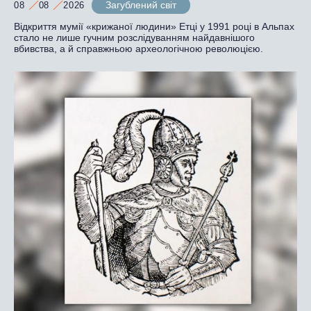
Загублений світ
08
08
2026
Відкриття мумії «крижаної людини» Етці у 1991 році в Альпах
стало не лише гучним розслідуванням найдавнішого
вбивства, а й справжньою археологічною революцією.