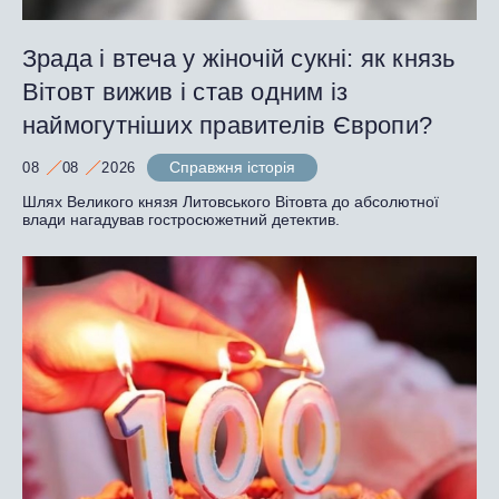
Зрада і втеча у жіночій сукні: як князь
Вітовт вижив і став одним із
наймогутніших правителів Європи?
Справжня історія
08
08
2026
Шлях Великого князя Литовського Вітовта до абсолютної
влади нагадував гостросюжетний детектив.