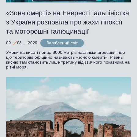
«Зона смерті» на Евересті: альпіністка
з України розповіла про жахи гіпоксії
та моторошні галюцинації
Загублений світ
09
08
2026
Умови на висоті понад 8000 метрів настільки агресивні, що
цю територію офіційно називають «зоною смерті». Рівень
кисню там становить лише третину від звичного показника на
рівні моря.