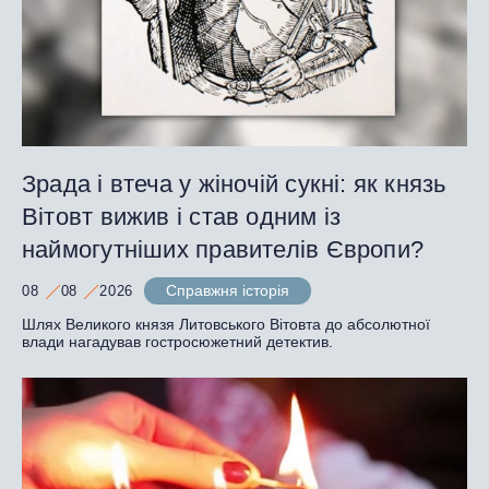
Зрада і втеча у жіночій сукні: як князь
Вітовт вижив і став одним із
наймогутніших правителів Європи?
Справжня історія
08
08
2026
Шлях Великого князя Литовського Вітовта до абсолютної
влади нагадував гостросюжетний детектив.