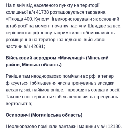
На північ від населеного пункту на території
колишньої в/ч 41738 розташовується так звана
«Площа 400. Купол». Її використовували як основний
штаб росії на момент початку наступу. Швидше за все,
керівництво рф знову запримітило собі можливість
розміщення на території занедбаної військової
частини в/ч 42691;
Військовий аеродром «Мачулищі» (Мінський
район, Мінська область)
Раніше там неодноразово помічали вс рф, а тепер
фіксується і збільшення числа тренувань з висадки
десанту, які, найімовірніше, і проводять солдати росії.
Там же спостерігається збільшення числа тренувань
вертольотів;
Осиповичі (Могилівська область)
Неодноразово помічали вантажні машини у в/ч 12180.