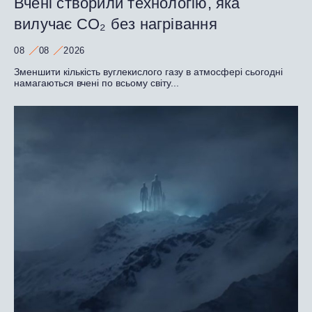
Вчені створили технологію, яка
вилучає CO₂ без нагрівання
08
08
2026
Зменшити кількість вуглекислого газу в атмосфері сьогодні
намагаються вчені по всьому світу...