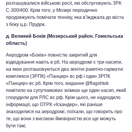
розташувалися військові росії, які обслуговують ЗРК
С-300/400. Крім того, у Мозирі періодично
продовжують помічати техніку, яка в'їжджала до міста
з боку ц.р. Прудок.
д. Великий Боків (Мозирський район, Гомельська
область)
Аеродром «Боків» повністю закритий для
відвідування навіть в рб. На аеродромі є три насипи,
на яких розташовуються два зенітні ракетно-гарматні
комплекси (ЗРПК) «Панцир» вс рф і один ЗРПК
«Панцир» вс рб. Крім того, видання @flagshtok
помітило на супутникових знімках ще один насип, який
спорудили для РЛС вс рф. Крім цього, не надходило
інформації, що ОТРК «Іскандер», які раніше
знаходилися на аеродромі, поїхали, що говорить про
те, що вони з високою ймовірністю все ще можуть
бути там;