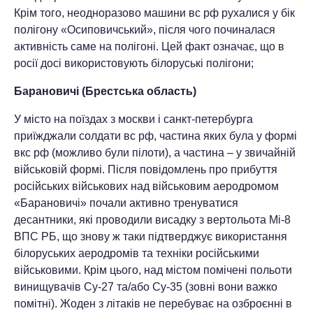
Крім того, неодноразово машини вс рф рухалися у бік
полігону «Осиповичський», після чого починалася
активність саме на полігоні. Цей факт означає, що в
росії досі використовують білоруські полігони;
Барановичі (Брестська область)
У місто на поїздах з москви і санкт-петербурга
приїжджали солдати вс рф, частина яких була у формі
вкс рф (можливо були пілоти), а частина – у звичайній
військовій формі. Після повідомлень про прибуття
російських військових над військовим аеродромом
«Барановичі» почали активно тренуватися
десантники, які проводили висадку з вертольота Мі-8
ВПС РБ, що знову ж таки підтверджує використання
білоруських аеродромів та техніки російськими
військовими. Крім цього, над містом помічені польоти
винищувачів Су-27 та/або Су-35 (зовні вони важко
помітні). Жоден з літаків не перебуває на озброєнні в