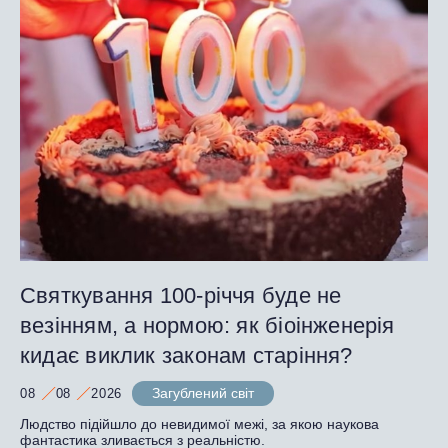
Святкування 100-річчя буде не
везінням, а нормою: як біоінженерія
кидає виклик законам старіння?
Загублений світ
08
08
2026
Людство підійшло до невидимої межі, за якою наукова
фантастика зливається з реальністю.