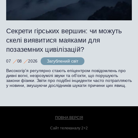
Секрети гірських вершин: чи можуть
скелі виявитися маяками для
позаземних цивілізацій?
Загублений світ
07
08
2026
Високогір'я регулярно стають епіцентром повідомлень про
дивні вогні, незрозумілі звуки та об'єкти, що порушують
закони фізики. Звіти про подібні інциденти часто потрапляють
у новини, змушуючи дослідників шукати причини цих явищ.
ПОВНА ВЕРСІЯ
Сайт телеканалу 2+2