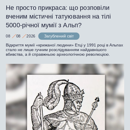
Не просто прикраса: що розповіли
вченим містичні татуювання на тілі
5000-річної мумії з Альп?
Загублений світ
08
08
2026
Відкриття мумії «крижаної людини» Етці у 1991 році в Альпах
стало не лише гучним розслідуванням найдавнішого
вбивства, а й справжньою археологічною революцією.