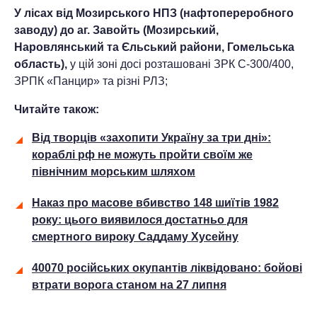
У лісах від Мозирського НПЗ (нафтопереробного
заводу) до аг. Завойть (Мозирський,
Наровлянський та Єльський райони, Гомельська
область),
у цій зоні досі розташовані ЗРК С-300/400,
ЗРПК «Панцир» та різні РЛЗ;
Читайте також:
Від творців «захопити Україну за три дні»:
кораблі рф не можуть пройти своїм же
північним морським шляхом
Наказ про масове вбивство 148 шиїтів 1982
року: цього виявилося достатньо для
смертного вироку Саддаму Хусейну
40070 російських окупантів ліквідовано: бойові
втрати ворога станом на 27 липня