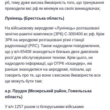
рб, тому дуже висока ймовірність того, що тренування
проводили вкс рф як мінімум на своїх винищувачах;
Лунінець (Брестська область)
На військовому аеродромі «Лунінець» розташовані
зенітно-ракетні комплекси (ЗРК) С-300/400 вс рф. Крім
ЗРК на аеродромі розташовані різні станції
радіолокації (РЛС). Також надходили повідомлення,
що у в/ч 65408 знаходяться близько двох дивізіонів
росії для обслуговування техніки. Крім цього, не
надходило інформації, що ОТРК «Іскандер», які
раніше знаходилися на аеродромі, поїхали, що
говорить про те, що вони з високою ймовірністю все
ще можуть бути там;
а.р. Прудок (Мозирський район, Гомельська
область)
У в/ч 1257 разом із білоруськими військами