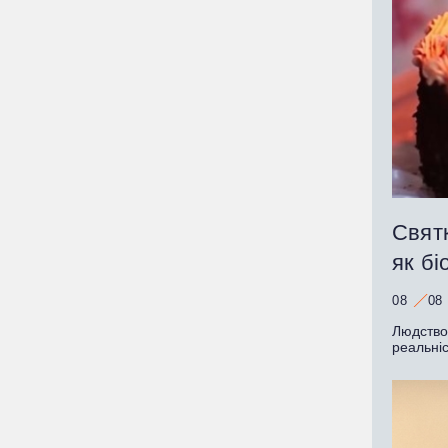
Святк
як бі
08
08
Людство
реальні