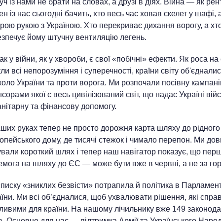
ч із нами не брати на словах, а друзі в діях. Війна — як рен
н із нас сьогодні бачить, хто весь час ховав скелет у шафі, 
рою рукою з Україною. Хто перекриває дихання ворогу, а хт
езпечує йому штучну вентиляцію легень.
к у війни, як у хвороби, є свої «побічні» ефекти. Як роса на 
ли всі непорозуміння і суперечності, країни світу об'єднали
коло України та проти ворога. Ми розпочали посівну кампані
сорами якої є весь цивілізований світ, що надає Україні війс
анітарну та фінансову допомогу.
аших руках тепер не просто дорожня карта шляху до рідного
опейського дому, де тисячі стежок і чимало перепон. Ми дов
ували короткий шлях і тепер наш навігатор показує, що пер
емога на шляху до ЄС — може бути вже в червні, а не за го
списку «зниклих безвісти» потрапила й політика в Парламент
їни. Ми всі об’єдналися, щоб ухвалювати рішення, які справ
ливими для країни. На нашому лічильнику вже 149 законод
в. Основне для нас — підтримка Армії та Українського Народ