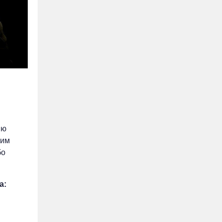
ію
ким
бо
а: