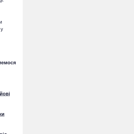
и
 у
имемося
йові
ки