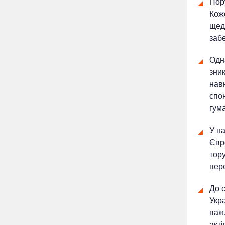
Пору
Коже
щед
заб
Одна
зник
нав
спон
гум
У н
Євр
тор
пер
До 
Укра
важ
акті