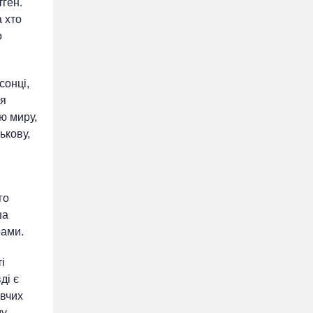
тген.
а хто
о
сонці,
ся
ю миру,
ькову,
го
ша
рами.
і
ді є
авчих
у.