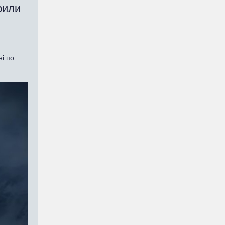
рили
ні по