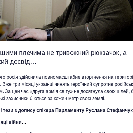
ашими плечима не тривожний рюкзачок, а
кий досвід…
ого росія здійснила повномасштабне вторгнення на територ
. Вже три місяці українці чинять героїчний супротив російсь
м. За цей час «друга армія світу» не досягнула своїх цілей, 
ькі захисники б’ються за кожен метр своєї землі.
і тези з допису спікера Парламенту Руслана Стефанчук
сяці війни…