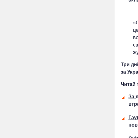
«С
це
во
св
ж
Три дн
за Укра
Читай 
За 
втр
Гау
нов