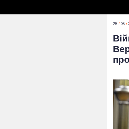
25
05
Вій
Вер
про