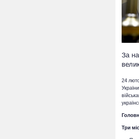
За н
вели
24 лют
України
війська
українс
Головн
Три мі