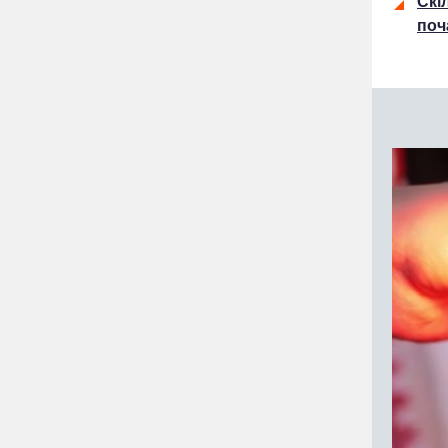
Скі
поч