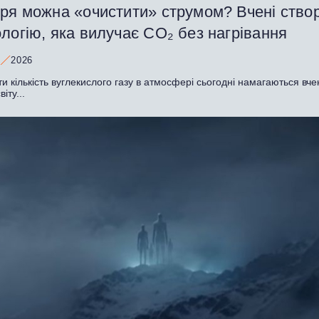
тря можна «очистити» струмом? Вчені ство
логію, яка вилучає CO₂ без нагрівання
2026
 кількість вуглекислого газу в атмосфері сьогодні намагаються вче
іту...