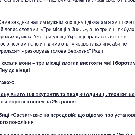
аме завдяки нашим мужнім хлопцям і дівчатам я зміг почат
й допис словами: «Три місяці війни…», а не три дні, як було
рожих думках. Уже три місяці Українці вражають весь світ
оєю незламністю й підіймають ту червону калину, аби не
урилася», - резюмував голова Верховної Ради
і казали вони – три місяці змогли вистояти ми! І борот
їну до кінця!
також:
добу вбито 100 окупантів та пнад 30 одиниць техніки: бо
ати ворога станом на 25 травня
биці «Caesar» вже на передовій: що відомо про установ
ого покоління