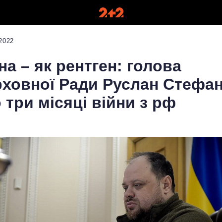
2022
на – як рентген: голова
ховної Ради Руслан Стефа
 три місяці війни з рф