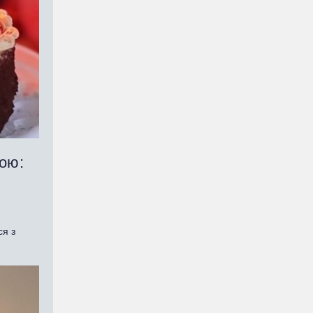
мою:
ся з