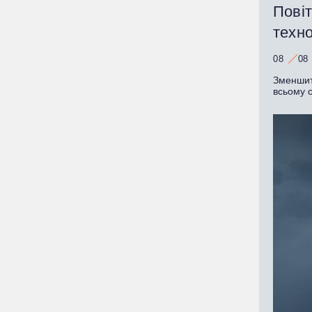
Пові
техно
08
08
Зменшити
всьому св