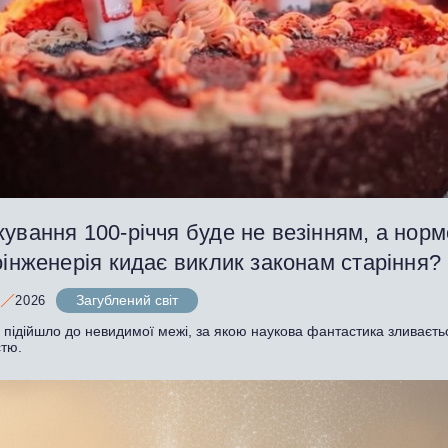
ування 100-річчя буде не везінням, а нор
оінженерія кидає виклик законам старіння?
Загублений світ
2026
 підійшло до невидимої межі, за якою наукова фантастика зливаєть
стю.