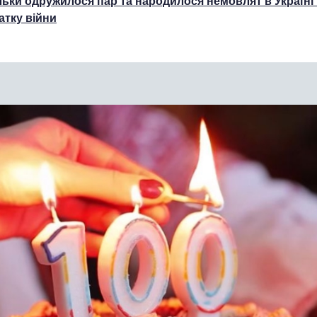
льки одружилося пар та народилося немовлят в Україні 
атку війни