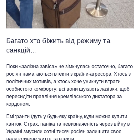
Багато хто біжить від режиму та
санкцій…
Поки «залізна завіса» не зімкнулась остаточно, багато
росіян намагаються втекти з країни-агресора. Хтось з
політичних мотивів, а хтось хоче уникнути втрати
особистого комфорту: всі вони шукають лазівки, щоб
пересидіти правління кремлівського диктатора за
кордоном.
Емігранти їдуть у будь-яку країну, куди можна купити
квиток. Страх, паніка та невизначеність через війну в
Україні змусили сотні тисяч росіян залишити своє
налагоджене життя та втекти.