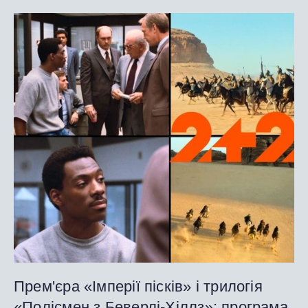
Прем'єра «Імперії пісків» і трилогія
«Полісмен з Беверлі-Хіллз»: програма