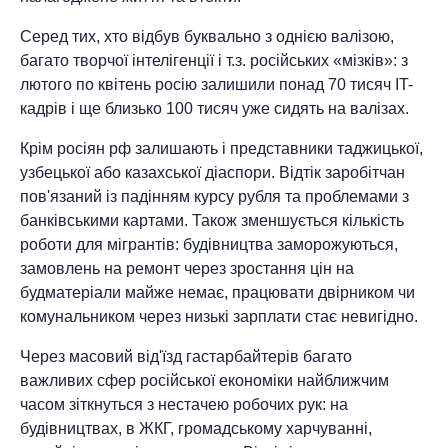
Серед тих, хто відбув буквально з однією валізою,
багато творчої інтелігенції і т.з. російських «мізків»: з
лютого по квітень росію залишили понад 70 тисяч IT-
кадрів і ще близько 100 тисяч уже сидять на валізах.
Крім росіян рф залишають і представники таджицької,
узбецької або казахської діаспори. Відтік заробітчан
пов'язаний із падінням курсу рубля та проблемами з
банківськими картами. Також зменшується кількість
роботи для мігрантів: будівництва заморожуються,
замовлень на ремонт через зростання цін на
будматеріали майже немає, працювати двірником чи
комунальником через низькі зарплати стає невигідно.
Через масовий від'їзд гастарбайтерів багато
важливих сфер російської економіки найближчим
часом зіткнуться з нестачею робочих рук: на
будівництвах, в ЖКГ, громадському харчуванні,