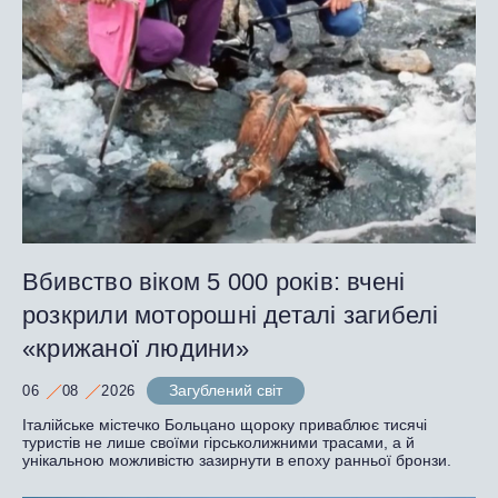
Вбивство віком 5 000 років: вчені
розкрили моторошні деталі загибелі
«крижаної людини»
Загублений світ
06
08
2026
Італійське містечко Больцано щороку приваблює тисячі
туристів не лише своїми гірськолижними трасами, а й
унікальною можливістю зазирнути в епоху ранньої бронзи.