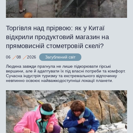
Торгівля над прірвою: як у Китаї
відкрили продуктовий магазин на
прямовисній стометровій скелі?
Загублений світ
06
08
2026
Людина завжди прагнула не лише підкорювати гірські
вершини, але й адаптувати їх під власні потреби та комфорт.
Сучасна індустрія туризму та екстремального відпочинку
невпинно освоює найважкодоступніші локації планети.