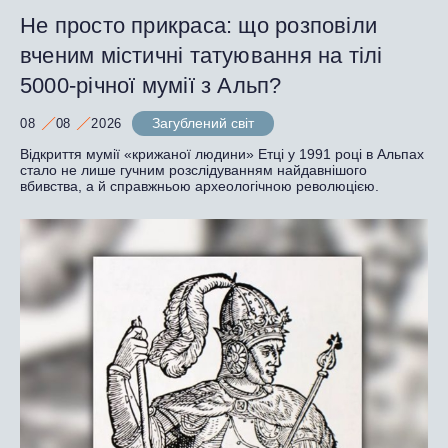
Не просто прикраса: що розповіли
вченим містичні татуювання на тілі
5000-річної мумії з Альп?
Загублений світ
08
08
2026
Відкриття мумії «крижаної людини» Етці у 1991 році в Альпах
стало не лише гучним розслідуванням найдавнішого
вбивства, а й справжньою археологічною революцією.