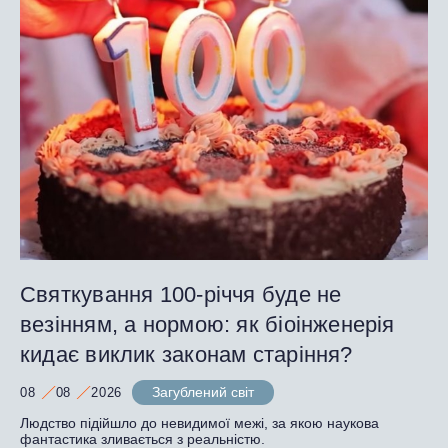
Святкування 100-річчя буде не
везінням, а нормою: як біоінженерія
кидає виклик законам старіння?
Загублений світ
08
08
2026
Людство підійшло до невидимої межі, за якою наукова
фантастика зливається з реальністю.