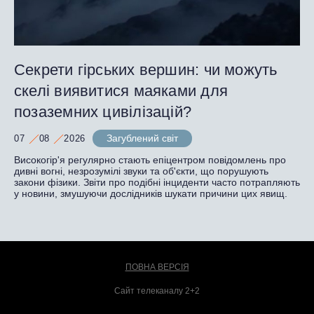
Секрети гірських вершин: чи можуть
скелі виявитися маяками для
позаземних цивілізацій?
Загублений світ
07
08
2026
Високогір'я регулярно стають епіцентром повідомлень про
дивні вогні, незрозумілі звуки та об'єкти, що порушують
закони фізики. Звіти про подібні інциденти часто потрапляють
у новини, змушуючи дослідників шукати причини цих явищ.
ПОВНА ВЕРСІЯ
Сайт телеканалу 2+2