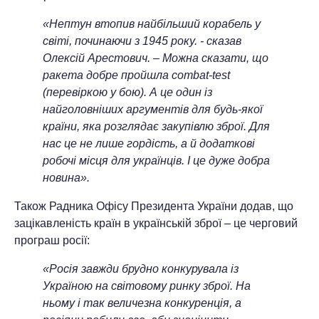
«Нептун втопив найбільший корабель у
світі, починаючи з 1945 року. - сказав
Олексiй Арестович. – Можна сказати, що
ракета добре пройшла combat
-
test
(перевіркою у бою). А це один із
найголовніших аргументів для будь-якої
країни, яка розглядає закупівлю зброї. Для
нас це не лише гордість, а й додаткові
робочі місця для українців. І це дуже добра
новина».
Також Радника Офiсу Президента України додав, що
зацікавленість країн в українській зброї – це черговий
програш росії:
«Росія завжди брудно конкурувала із
Україною на світовому ринку зброї. На
ньому і так величезна конкуренція, а