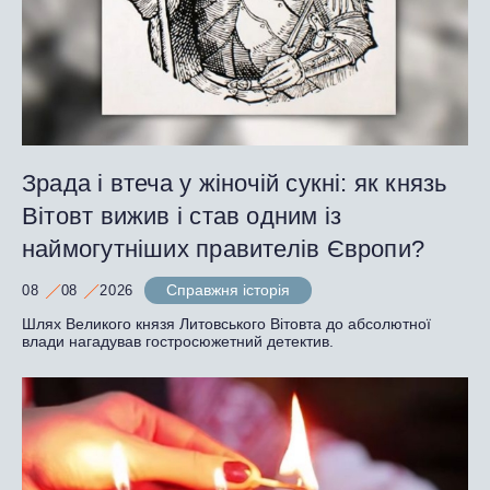
Зрада і втеча у жіночій сукні: як князь
Вітовт вижив і став одним із
наймогутніших правителів Європи?
Справжня історія
08
08
2026
Шлях Великого князя Литовського Вітовта до абсолютної
влади нагадував гостросюжетний детектив.