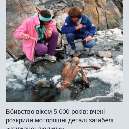
Вбивство віком 5 000 років: вчені
розкрили моторошні деталі загибелі
«крижаної людини»