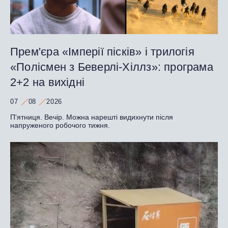
Прем'єра «Імперії пісків» і трилогія
«Полісмен з Беверлі-Хіллз»: програма
2+2 на вихідні
07
08
2026
П'ятниця. Вечір. Можна нарешті видихнути після
напруженого робочого тижня.