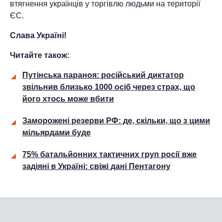
втягнення українців у торгівлю людьми на території
ЄС.
Слава Україні!
Читайте також:
Путінська параноя: російський диктатор
звільнив близько 1000 осіб через страх, що
його хтось може вбити
Заморожені резерви РФ: де, скільки, що з цими
мільярдами буде
75% батальйонних тактичних груп росії вже
задіяні в Україні: свіжі дані Пентагону