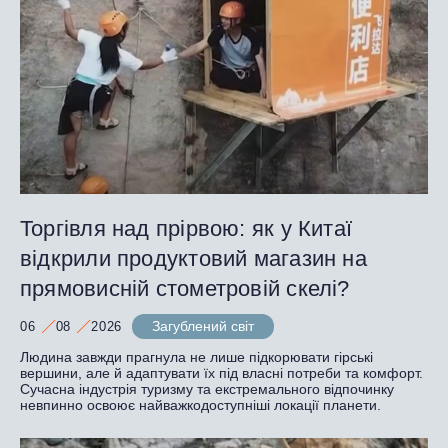
Торгівля над прірвою: як у Китаї
відкрили продуктовий магазин на
прямовисній стометровій скелі?
Загублений світ
06
08
2026
Людина завжди прагнула не лише підкорювати гірські
вершини, але й адаптувати їх під власні потреби та комфорт.
Сучасна індустрія туризму та екстремального відпочинку
невпинно освоює найважкодоступніші локації планети.