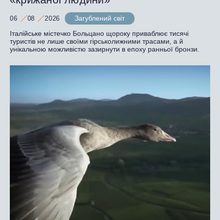
Загублений світ
06
08
2026
Італійське містечко Больцано щороку приваблює тисячі
туристів не лише своїми гірськолижними трасами, а й
унікальною можливістю зазирнути в епоху ранньої бронзи.