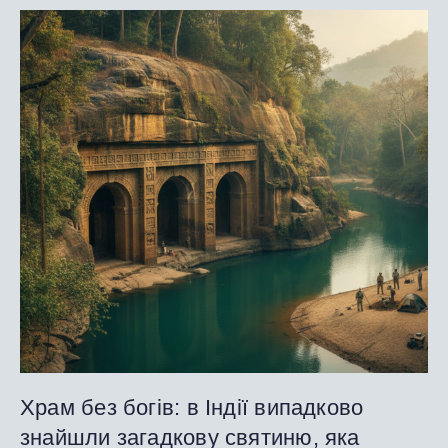
Храм без богів: в Індії випадково
знайшли загадкову святиню, яка