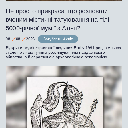
Не просто прикраса: що розповіли
вченим містичні татуювання на тілі
5000-річної мумії з Альп?
Загублений світ
08
08
2026
Відкриття мумії «крижаної людини» Етці у 1991 році в Альпах
стало не лише гучним розслідуванням найдавнішого
вбивства, а й справжньою археологічною революцією.