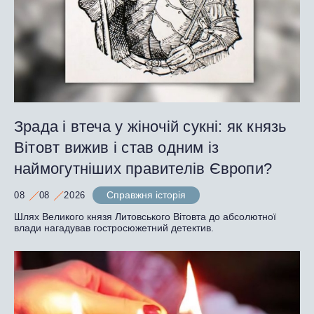
Зрада і втеча у жіночій сукні: як князь
Вітовт вижив і став одним із
наймогутніших правителів Європи?
Справжня історія
08
08
2026
Шлях Великого князя Литовського Вітовта до абсолютної
влади нагадував гостросюжетний детектив.