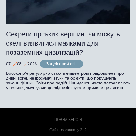
Секрети гірських вершин: чи можуть
скелі виявитися маяками для
позаземних цивілізацій?
Загублений світ
07
08
2026
Високогір'я регулярно стають епіцентром повідомлень про
дивні вогні, незрозумілі звуки та об'єкти, що порушують
закони фізики. Звіти про подібні інциденти часто потрапляють
у новини, змушуючи дослідників шукати причини цих явищ.
ПОВНА ВЕРСІЯ
Сайт телеканалу 2+2