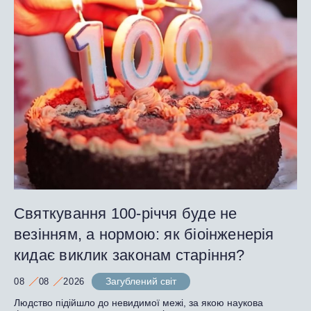
Святкування 100-річчя буде не
везінням, а нормою: як біоінженерія
кидає виклик законам старіння?
Загублений світ
08
08
2026
Людство підійшло до невидимої межі, за якою наукова