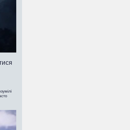
тися
зумілі
асто