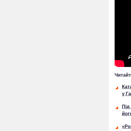
Читайт
Кат
у Г
Під
йог
«Ро