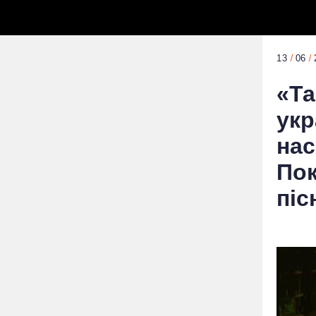
13
06
«Та
укр
нас
Пок
піс