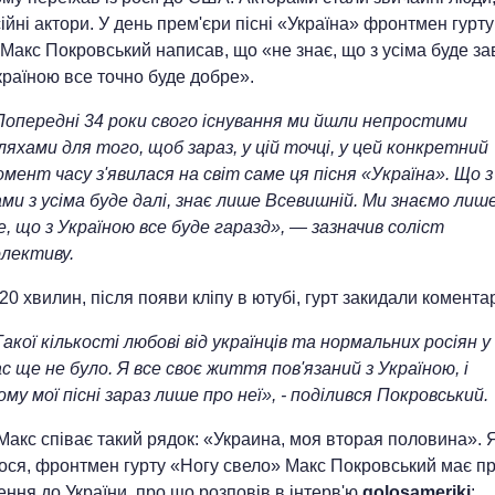
йні актори. У день прем'єри пісні «Україна» фронтмен гурт
Макс Покровський написав, що «не знає, що з усіма буде за
країною все точно буде добре».
Попередні 34 роки свого існування ми йшли непростими
яхами для того, щоб зараз, у цій точці, у цей конкретний
мент часу з'явилася на світ саме ця пісня «Україна». Що з
ми з усіма буде далі, знає лише Всевишній. Ми знаємо лиш
, що з Україною все буде гаразд», — зазначив соліст
олективу.
20 хвилин, після появи кліпу в ютубі, гурт закидали комента
акої кількості любові від українців та нормальних росіян у
с ще не було. Я все своє життя пов'язаний з Україною, і
му мої пісні зараз лише про неї», - поділився Покровський.
 Макс співає такий рядок: «Украина, моя вторая половина». 
ося, фронтмен гурту «Ногу свело» Макс Покровський має п
ння до України, про що розповів в інтерв'ю
golosameriki
: