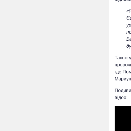
«Я
Єв
ур
п
Б
д
Також у
пророчи
где Пом
Мариуп
Подивит
відео: