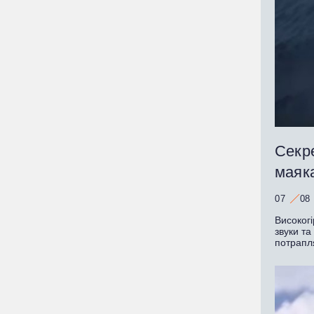
Секре
маяк
07
08
Високогі
звуки та
потрапл