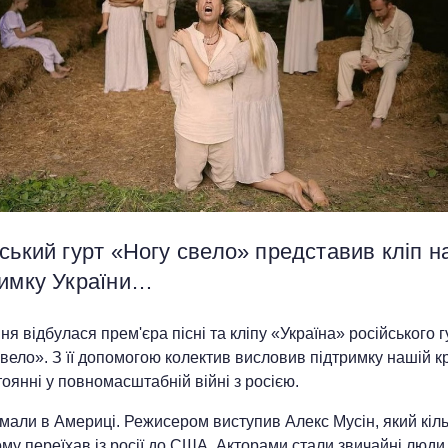
ський гурт «Ногу свело» представив кліп н
римку України…
ня відбулася прем'єра пісні та кліпу «Україна» російського г
вело». З її допомогою колектив висловив підтримку нашій кр
оянні у повномасштабній війні з росією.
імали в Америці. Режисером виступив Алекс Мусін, який кіл
ому переїхав із росії до США. Акторами стали звичайні люди,