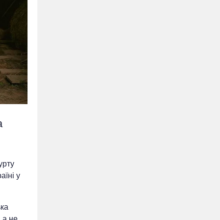
а
урту
аїні у
ька
 а не