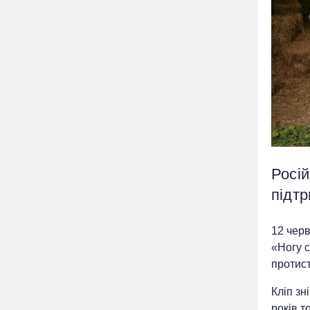
Росій
підт
12 черв
«Ногу с
протист
Кліп зн
років т