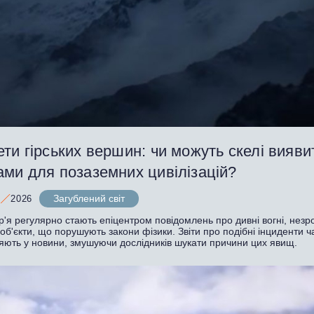
ти гірських вершин: чи можуть скелі вияви
ами для позаземних цивілізацій?
Загублений світ
2026
р'я регулярно стають епіцентром повідомлень про дивні вогні, незро
 об'єкти, що порушують закони фізики. Звіти про подібні інциденти ч
яють у новини, змушуючи дослідників шукати причини цих явищ.