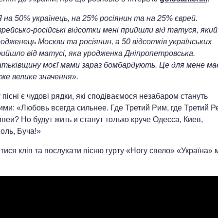
 на 50% українець, на 25% росіянин та на 25% єврей.
рейсько-російські відсотки мені прийшли від татуся, який
одженець Москви та росіянин, а 50 відсотків українських
рийшло від матусі, яка уродженка Дніпропетровська.
атьківщину моєї мами зараз бомбардують. Це для мене ма
уже велике значення».
 пісні є чудові рядки, які сподіваємося незабаром стануть
ми: «Любовь всегда сильнее. Где Третий Рим, где Третий Р
пеи? Но будут жить и станут только круче Одесса, Киев,
оль, Буча!»
ися кліп та послухати пісню гурту «Ногу свело» «Україна» 