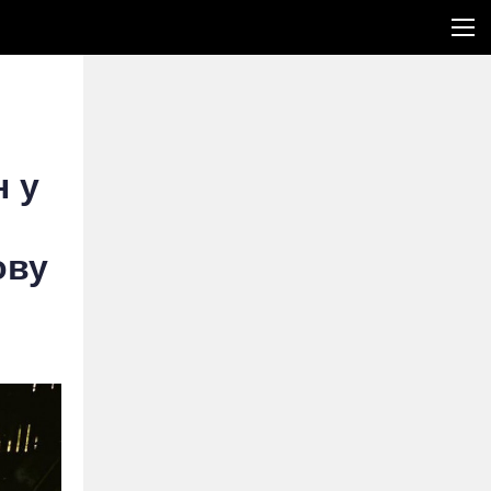
н у
ову