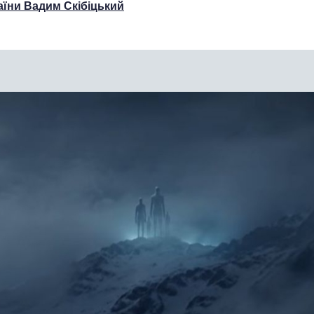
аїни Вадим Скібіцький