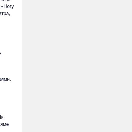
у «Ногу
втра,
е
рями.
Як
ряме