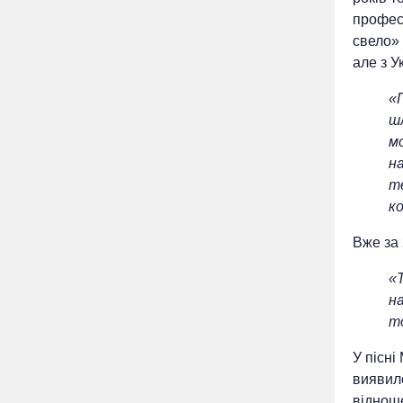
професі
свело» 
але з У
«
шл
мо
на
те
к
Вже за 
«Т
на
то
У пісні
виявил
відноше