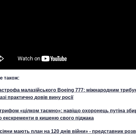
е також:
астрофа малазійського Boeing 777: міжнародним триб
аазі практично довів вину росії
 грифом «цілком таємно»: навіщо охоронець путіна зби
о екскременти в кишеню свого піджака
сіяни мають план на 120 днів війни» - представник розв