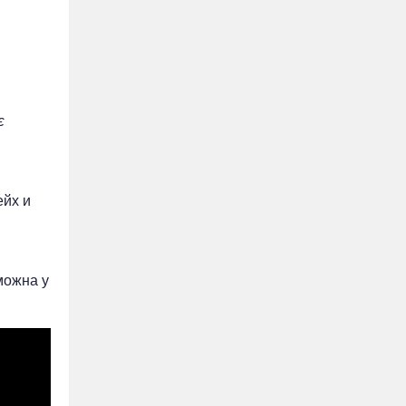
є
ейх и
можна у