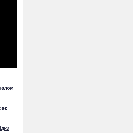
уналом
рає
ідки