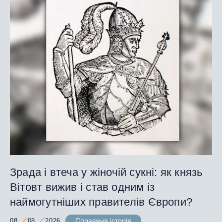
Зрада і втеча у жіночій сукні: як князь
Вітовт вижив і став одним із
наймогутніших правителів Європи?
Справжня історія
08
08
2026