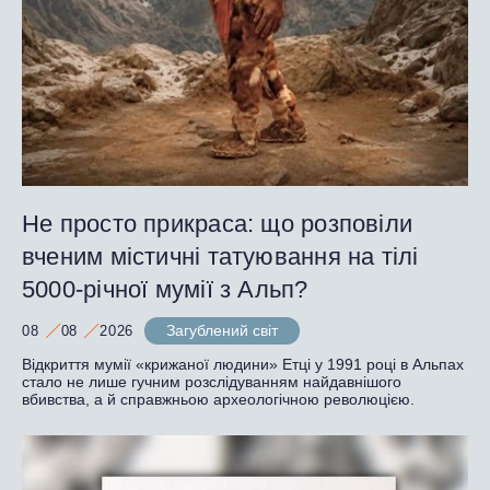
Не просто прикраса: що розповіли
вченим містичні татуювання на тілі
5000-річної мумії з Альп?
Загублений світ
08
08
2026
Відкриття мумії «крижаної людини» Етці у 1991 році в Альпах
стало не лише гучним розслідуванням найдавнішого
вбивства, а й справжньою археологічною революцією.