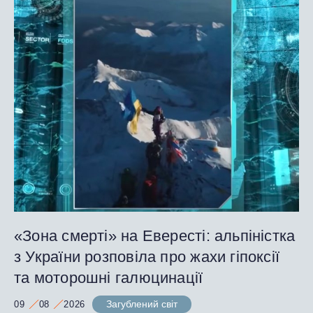
«Зона смерті» на Евересті: альпіністка
з України розповіла про жахи гіпоксії
та моторошні галюцинації
Загублений світ
09
08
2026