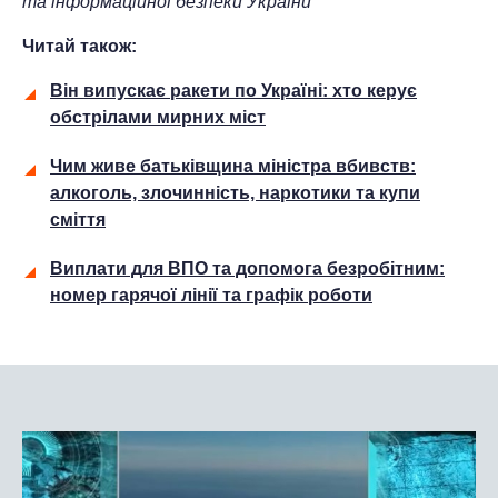
та інформаційної безпеки України
Читай також:
Він випускає ракети по Україні: хто керує
обстрілами мирних міст
Чим живе батьківщина міністра вбивств:
алкоголь, злочинність, наркотики та купи
сміття
Виплати для ВПО та допомога безробітним:
номер гарячої лінії та графік роботи