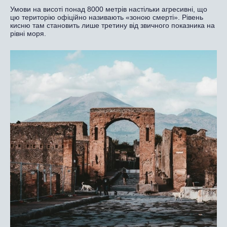
Умови на висоті понад 8000 метрів настільки агресивні, що
цю територію офіційно називають «зоною смерті». Рівень
кисню там становить лише третину від звичного показника на
рівні моря.