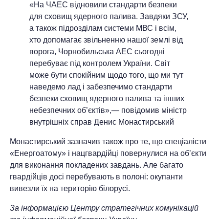
«На ЧАЕС відновили стандарти безпеки
для сховищ ядерного палива. Завдяки ЗСУ,
а також підрозділам системи МВС і всім,
хто допомагає звільненню нашої землі від
ворога, Чорнобильська АЕС сьогодні
перебуває під контролем України. Світ
може бути спокійним щодо того, що ми тут
наведемо лад і забезпечимо стандарти
безпеки сховищ ядерного палива та інших
небезпечних об’єктів»,— повідомив міністр
внутрішніх справ Денис Монастирський
Монастирський зазначив також про те, що спеціалісти
«Енергоатому» і нацгвардійці повернулися на об’єкти
для виконання покладених завдань. Але багато
гвардійців досі перебувають в полоні: окупанти
вивезли їх на територію білорусі.
За інформацією Центру стратегічних комунікацій