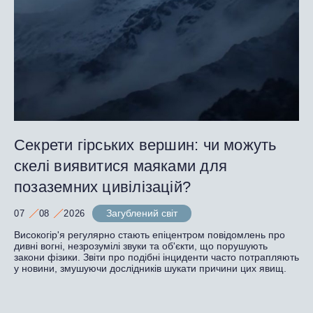
Секрети гірських вершин: чи можуть
скелі виявитися маяками для
позаземних цивілізацій?
Загублений світ
07
08
2026
Високогір'я регулярно стають епіцентром повідомлень про
дивні вогні, незрозумілі звуки та об'єкти, що порушують
закони фізики. Звіти про подібні інциденти часто потрапляють
у новини, змушуючи дослідників шукати причини цих явищ.