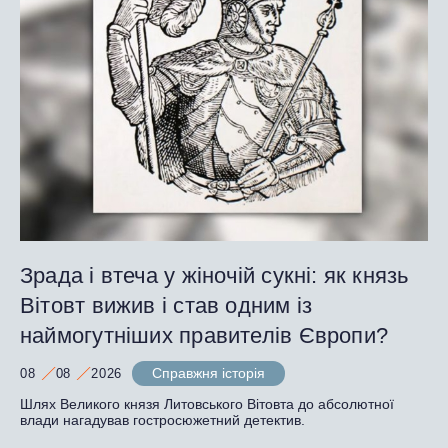
Зрада і втеча у жіночій сукні: як князь
Вітовт вижив і став одним із
наймогутніших правителів Європи?
Справжня історія
08
08
2026
Шлях Великого князя Литовського Вітовта до абсолютної
влади нагадував гостросюжетний детектив.