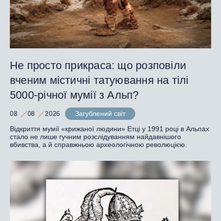
Не просто прикраса: що розповіли
вченим містичні татуювання на тілі
5000-річної мумії з Альп?
Загублений світ
08
08
2026
Відкриття мумії «крижаної людини» Етці у 1991 році в Альпах
стало не лише гучним розслідуванням найдавнішого
вбивства, а й справжньою археологічною революцією.