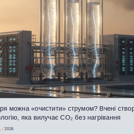
тря можна «очистити» струмом? Вчені ство
логію, яка вилучає CO₂ без нагрівання
2026