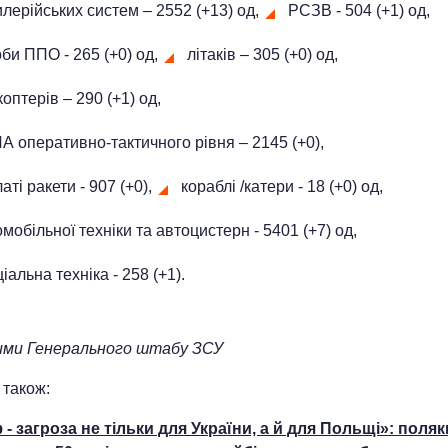
лерійських систем – 2552 (+13) од,
РСЗВ - 504 (+1) од,
би ППО - 265 (+0) од,
літаків – 305 (+0) од,
коптерів – 290 (+1) од,
А оперативно-тактичного рівня – 2145 (+0),
аті ракети - 907 (+0),
кораблі /катери - 18 (+0) од,
мобільної техніки та автоцистерн - 5401 (+7) од,
іальна техніка - 258 (+1).
ими
Генерального штабу ЗСУ
 також:
 - загроза не тільки для України, а й для Польщі»: поляк