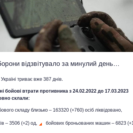
борони відзвітувало за минулий день…
 Україні триває вже 387 днів.
ні бойові втрати противника з 24.02.2022 до
17
.03.2023
овно склали:
ового складу близько – 163320 (+760) осіб ліквідовано,
ів – 3506 (+2) од,
бойових броньованих машин ‒ 6823 (+1