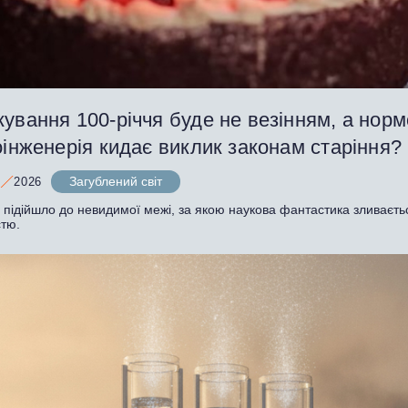
ування 100-річчя буде не везінням, а нор
оінженерія кидає виклик законам старіння?
Загублений світ
2026
 підійшло до невидимої межі, за якою наукова фантастика зливаєть
стю.