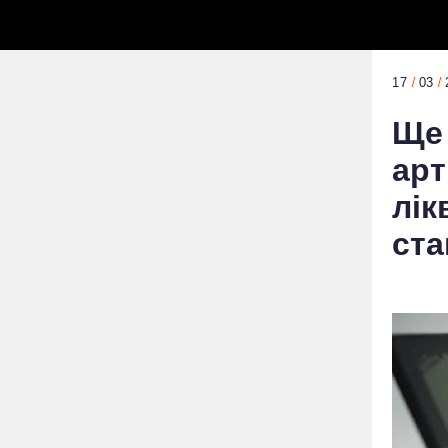
17
03
Ще 
арт
лік
ста