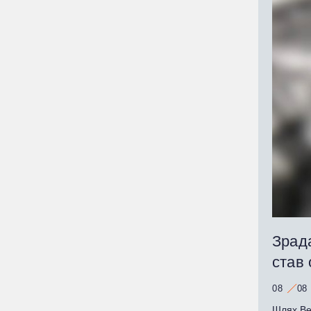
Зрада
став
08
08
Шлях Ве