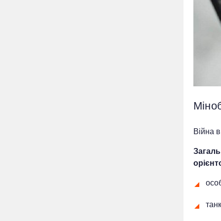
Міно
Війна в
Загаль
орієнт
особ
танк