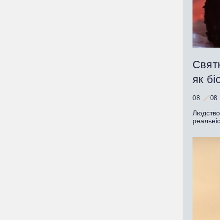
Святк
як бі
08
08
Людство
реальні