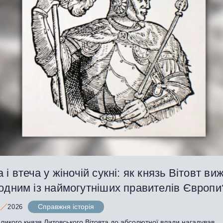
 і втеча у жіночій сукні: як князь Вітовт виж
 одним із наймогутніших правителів Європ
Справжня історія
2026
ликого князя Литовського Вітовта до абсолютної влади нагадував