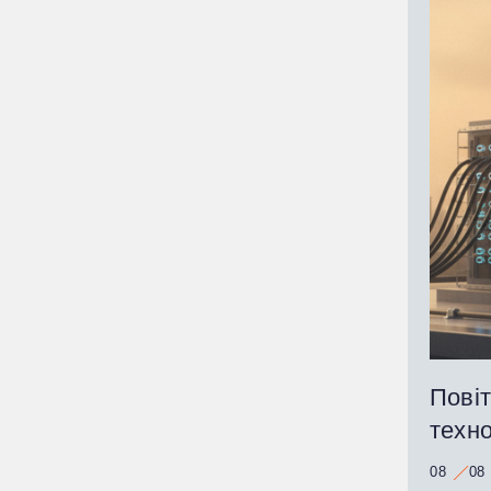
Пові
техно
08
08