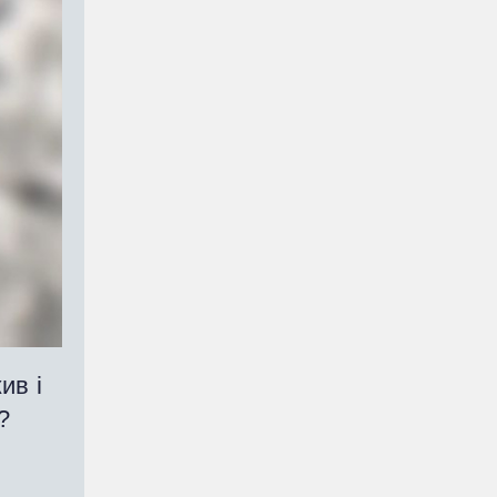
ив і
и?