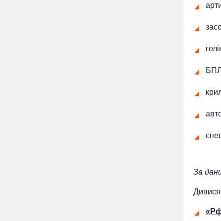
арти
засо
гелі
БПЛ
крил
авто
спец
За дан
Дивися
«Рф