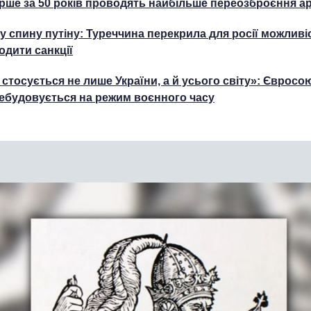
рше за 50 років проводять найбільше переозброєння ар
 у спину путіну: Туреччина перекрила для росії можливі
одити санкції
 стосується не лише України, а й усього світу»: Євросо
ебудовується на режим воєнного часу