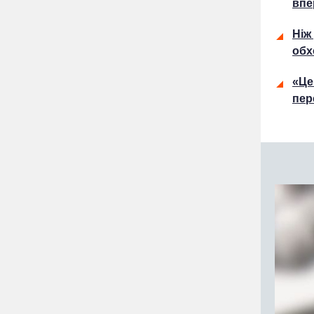
впе
Ніж
обх
«Це
пер