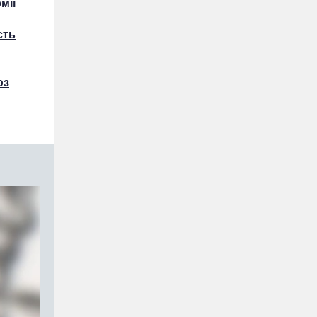
мії
сть
юз