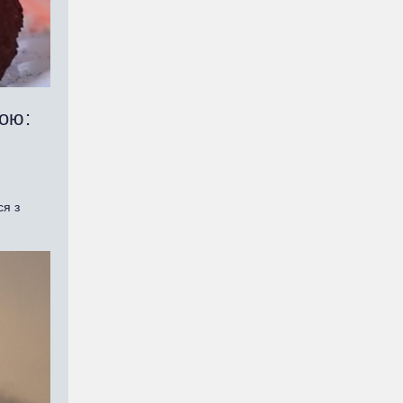
мою:
ся з