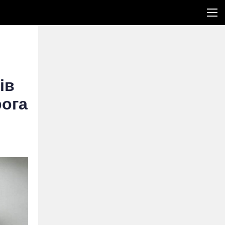
ів
рога