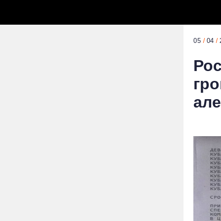
05
04
Рос
гро
але