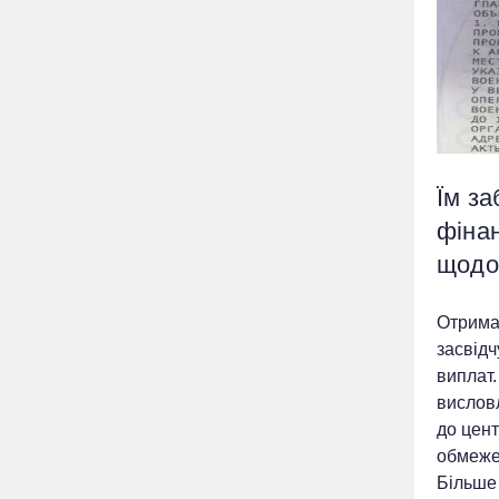
Їм за
фіна
щодо
Отриман
засвідч
виплат.
вислов
до цент
обмежен
Більше 