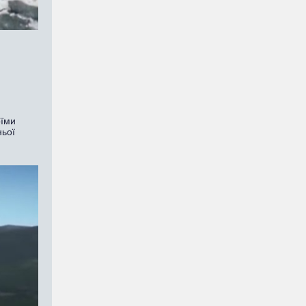
оїми
ньої