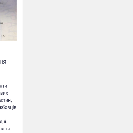
ня
нти
ових
астин,
жбовців
і
дні.
ня та