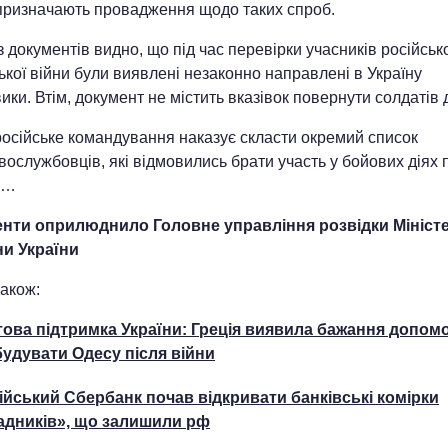
 призначають провадження щодо таких спроб.
з документів видно, що під час перевірки учасників російськ
ької війни були виявлені незаконно направлені в Україну
ики. Втім, документ не містить вказівок повернути солдатів 
російське командування наказує скласти окремий список
вослужбовців, які відмовились брати участь у бойових діях 
и…
нти оприлюднило Головне управління розвідки Мініст
и України
акож:
това підтримка України: Греція виявила бажання допом
будувати Одесу після війни
ійський Сбербанк почав відкривати банківські комірки
адників», що залишили рф