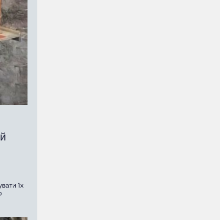
ій
вати їх
о