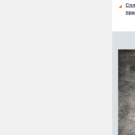
Спл
при