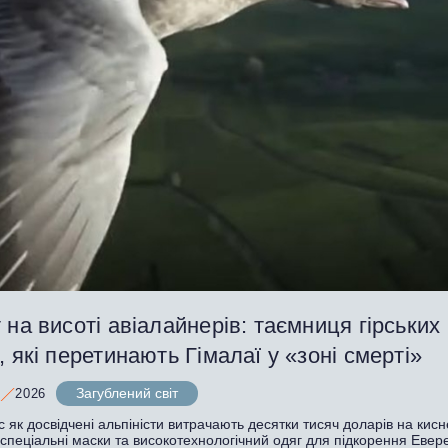
 на висоті авіалайнерів: таємниця гірських
, які перетинають Гімалаї у «зоні смерті»
Загублений світ
2026
с як досвідчені альпіністи витрачають десятки тисяч доларів на кисн
спеціальні маски та високотехнологічний одяг для підкорення Евере