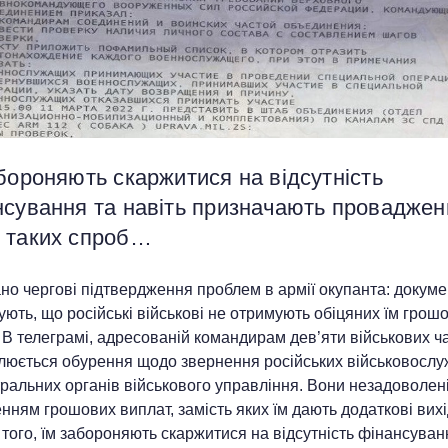
бороняють скаржитися на відсутність
нсування та навіть призначають проваджен
 таких спроб…
о чергові підтвердження проблем в армії окупанта: докуме
ують, що російські військові не отримують обіцяних їм грош
 В телеграмі, адресованій командирам дев’яти військових ч
люється обурення щодо звернення російських військовослу
ральних органів військового управління. Вони незадоволен
ням грошових виплат, замість яких їм дають додаткові вихі
того, їм забороняють скаржитися на відсутність фінансуван