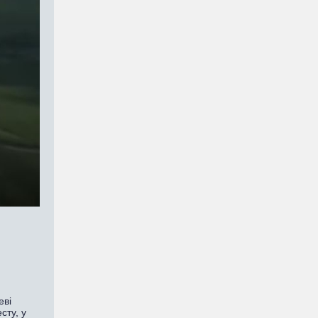
еві
сту, у