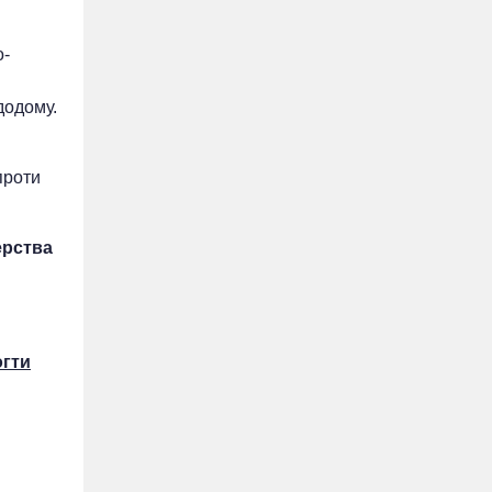
о-
додому.
проти
ерства
огти