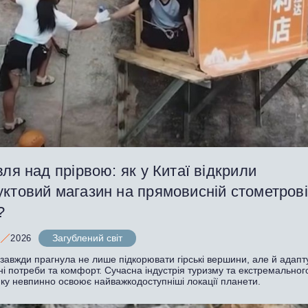
вля над прірвою: як у Китаї відкрили
уктовий магазин на прямовисній стометров
?
Загублений світ
2026
авжди прагнула не лише підкорювати гірські вершини, але й адапту
ні потреби та комфорт. Сучасна індустрія туризму та екстремальног
нку невпинно освоює найважкодоступніші локації планети.