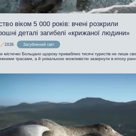
тво віком 5 000 років: вчені розкрили
рошні деталі загибелі «крижаної людини»
Загублений світ
2026
ке містечко Больцано щороку приваблює тисячі туристів не лише св
лижними трасами, а й унікальною можливістю зазирнути в епоху ран