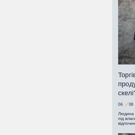
Торгі
прод
скелі
06
08
Людина з
під влас
відпочи