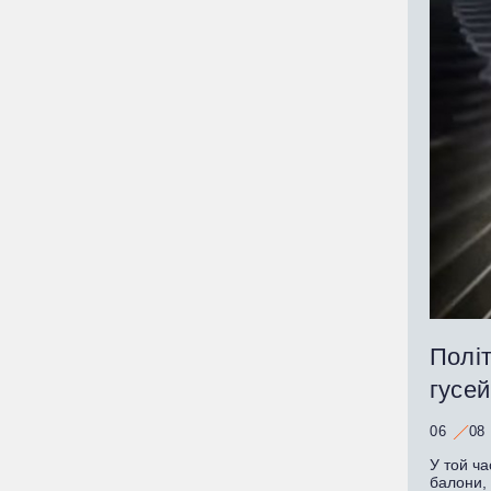
Політ
гусей
06
08
У той ча
балони, 