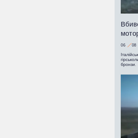
Вбивс
мото
06
08
Італійсь
гірсько
бронзи.