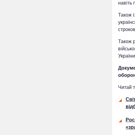
навіть
Також і
українс
строков
Також 
військо
Україн
Докуме
оборон
Читай т
Сві
від
Рос
«зр