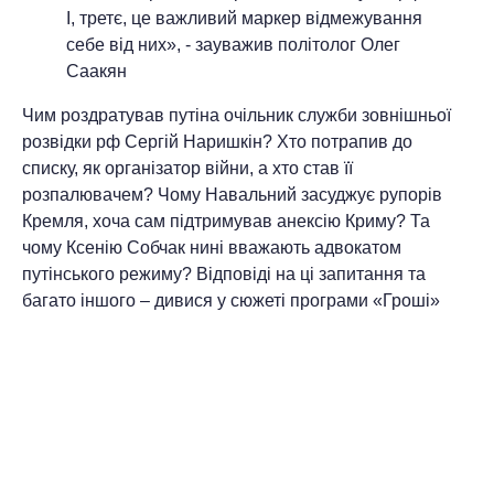
І, третє, це важливий маркер відмежування
себе від них», - зауважив політолог Олег
Саакян
Чим роздратував путіна очільник служби зовнішньої
розвідки рф Сергій Наришкін? Хто потрапив до
списку, як організатор війни, а хто став її
розпалювачем? Чому Навальний засуджує рупорів
Кремля, хоча сам підтримував анексію Криму? Та
чому Ксенію Собчак нині вважають адвокатом
путінського режиму? Відповіді на ці запитання та
багато іншого – дивися у сюжеті програми «Гроші»