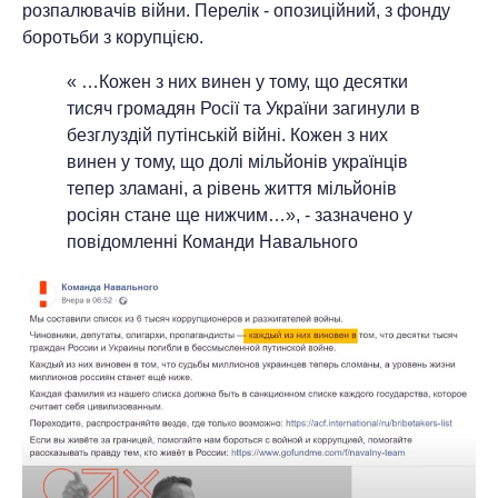
розпалювачів війни. Перелік - опозиційний, з фонду
боротьби з корупцією.
« …Кожен з них винен у тому, що десятки
тисяч громадян Росії та України загинули в
безглуздій путінській війні. Кожен з них
винен у тому, що долі мільйонів українців
тепер зламані, а рівень життя мільйонів
росіян стане ще нижчим…», - зазначено у
повідомленні Команди Навального