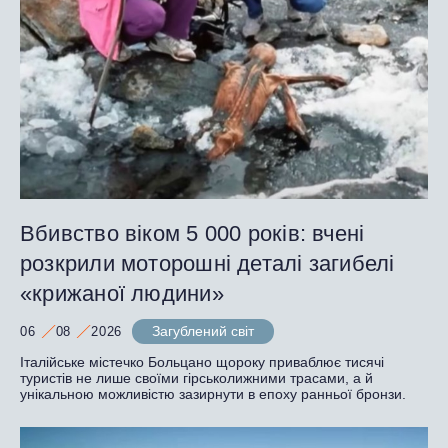
Вбивство віком 5 000 років: вчені
розкрили моторошні деталі загибелі
«крижаної людини»
Загублений світ
06
08
2026
Італійське містечко Больцано щороку приваблює тисячі
туристів не лише своїми гірськолижними трасами, а й
унікальною можливістю зазирнути в епоху ранньої бронзи.