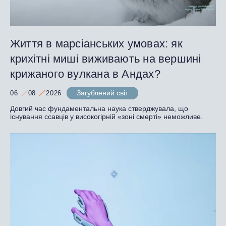
Життя в марсіанських умовах: як
крихітні миші виживають на вершині
крижаного вулкана в Андах?
Загублений світ
06
08
2026
Довгий час фундаментальна наука стверджувала, що
існування ссавців у високогірній «зоні смерті» неможливе.