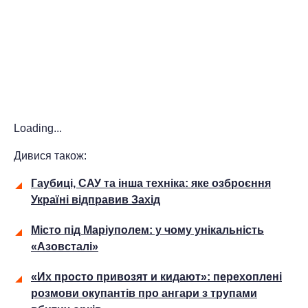
Loading...
Дивися також:
Гаубиці, САУ та інша техніка: яке озброєння
Україні відправив Захід
Місто під Маріуполем: у чому унікальність
«Азовсталі»
«Их просто привозят и кидают»: перехоплені
розмови окупантів про ангари з трупами