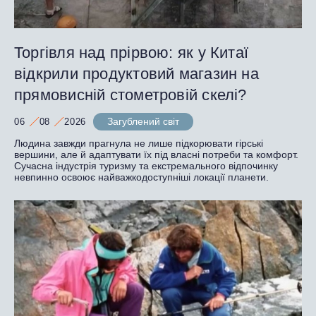
Торгівля над прірвою: як у Китаї
відкрили продуктовий магазин на
прямовисній стометровій скелі?
Загублений світ
06
08
2026
Людина завжди прагнула не лише підкорювати гірські
вершини, але й адаптувати їх під власні потреби та комфорт.
Сучасна індустрія туризму та екстремального відпочинку
невпинно освоює найважкодоступніші локації планети.