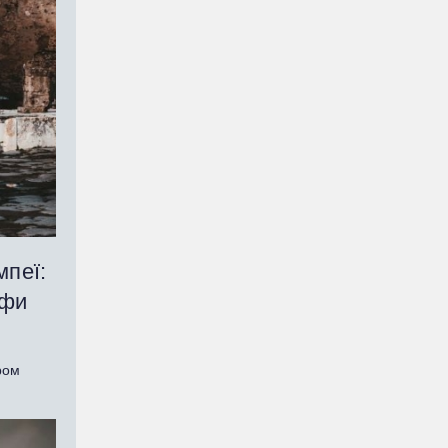
мпеї:
офи
ром