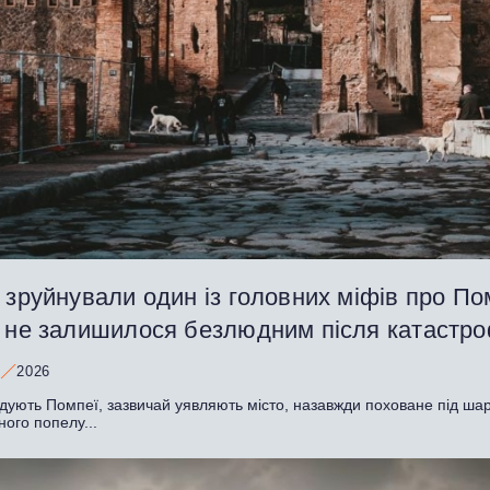
 зруйнували один із головних міфів про По
о не залишилося безлюдним після катастр
2026
адують Помпеї, зазвичай уявляють місто, назавжди поховане під ша
ного попелу...