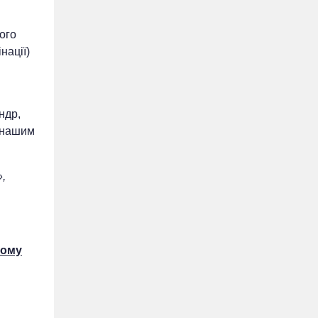
шого
нації)
ндр,
ь нашим
,
ьому