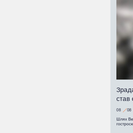
Зрада
став
08
08
Шлях Ве
гострос