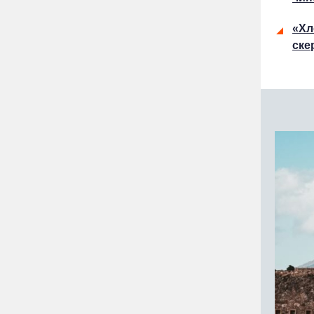
«Хл
ске