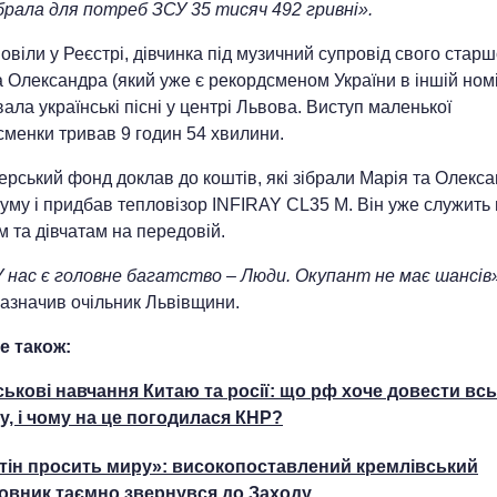
брала для потреб ЗСУ 35 тисяч 492 гривні».
овіли у Реєстрі, дівчинка під музичний супровід свого стар
 Олександра (який уже є рекордсменом України в іншій номі
ала українські пісні у центрі Львова. Виступ маленької
менки тривав 9 годин 54 хвилини.
рський фонд доклав до коштів, які зібрали Марія та Олекса
суму і придбав тепловізор INFIRAY СL35 M. Він уже служит
 та дівчатам на передовій.
У нас є головне багатство – Люди. Окупант не має шансів»
азначив очільник Львівщини.
е також:
ськові навчання Китаю та росії: що рф хоче довести вс
ту, і чому на це погодилася КНР?
тін просить миру»: високопоставлений кремлівський
овник таємно звернувся до Заходу