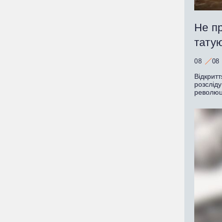
Не пр
татую
08
08
Відкритт
розслід
революц