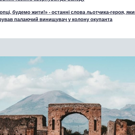
опці, будемо жити!» - останні слова льотчика-героя, яки
рував палаючий винищувач у колону окупанта