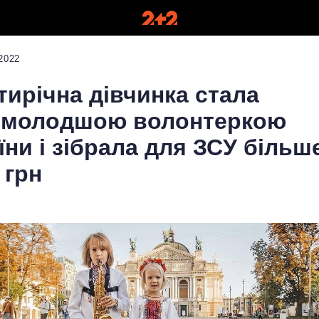
2022
тирічна дівчинка стала
ймолодшою волонтеркою
їни і зібрала для ЗСУ більш
 грн