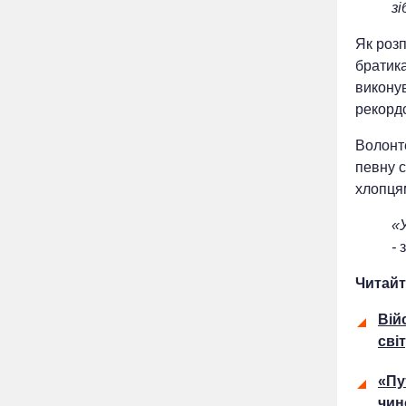
зі
Як розп
братика
виконув
рекордс
Волонте
певну 
хлопцям
«
-
з
Читайт
Вій
сві
«Пу
чин