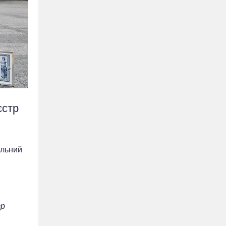
єстр
альний
тр