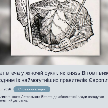
 і втеча у жіночій сукні: як князь Вітовт виж
 одним із наймогутніших правителів Європ
Справжня історія
2026
ликого князя Литовського Вітовта до абсолютної влади нагадував
южетний детектив.