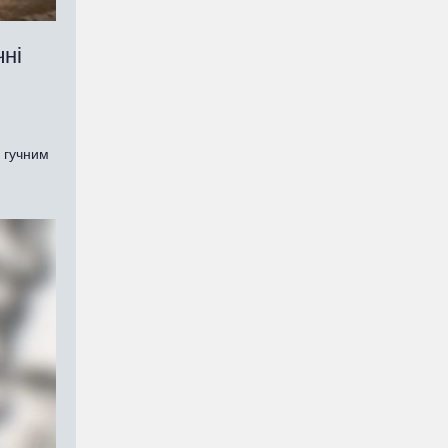
чні
е гучним