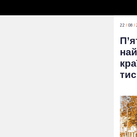
22
08
П’я
на
кра
тис