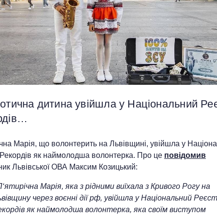
іотична дитина увійшла у Національний Ре
рдів…
чна Марія, що волонтерить на Львівщині, увійшла у Націон
 Рекордів як наймолодша волонтерка. Про це
повідомив
ник Львівської ОВА Максим Козицький:
‘ятирічна Марія, яка з рідними виїхала з Кривого Рогу на
вівщину через воєнні дії рф, увійшла у Національний Реєс
екордів як наймолодша волонтерка, яка своїм виступом