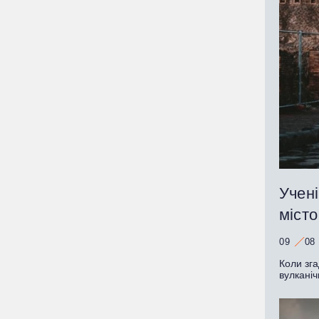
Учені
міст
09
08
Коли зг
вулканіч