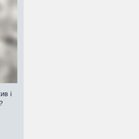
ив і
и?