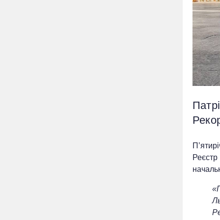
Патр
Реко
П’ятирі
Реєстр
началь
«П
Ль
Р