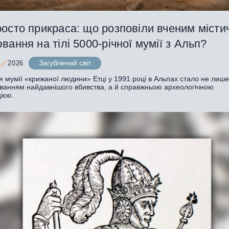
осто прикраса: що розповіли вченим місти
вання на тілі 5000-річної мумії з Альп?
Загублений світ
2026
я мумії «крижаної людини» Етці у 1991 році в Альпах стало не лиш
уванням найдавнішого вбивства, а й справжньою археологічною
ією.