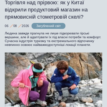
Торгівля над прірвою: як у Китаї
відкрили продуктовий магазин на
прямовисній стометровій скелі?
Загублений світ
06
08
2026
Людина завжди прагнула не лише підкорювати гірські
вершини, але й адаптувати їх під власні потреби та комфорт.
Сучасна індустрія туризму та екстремального відпочинку
невпинно освоює найважкодоступніші локації планети.