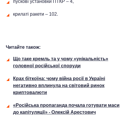
пускові установки ПТКР – 4,
крилаті ракети – 102.
Читайте також:
Що таке кремль та у чому «унікальність»
головної російської споруди
Крах біткоїна: чому війна росії в Україні
негативно вплинула на світовий ринок
криптовалюти
«Російська пропаганда почала готувати маси
до капітуляції» - Олексiй Арестович