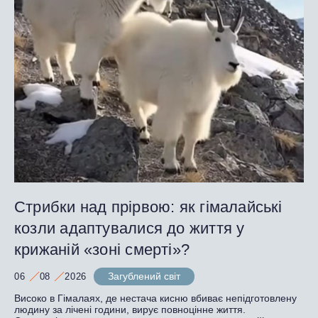
Стрибки над прірвою: як гімалайські
козли адаптувалися до життя у
крижаній «зоні смерті»?
Загублений світ
06
08
2026
Високо в Гімалаях, де нестача кисню вбиває непідготовлену
людину за лічені години, вирує повноцінне життя.