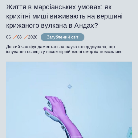
Життя в марсіанських умовах: як
крихітні миші виживають на вершині
крижаного вулкана в Андах?
Загублений світ
06
08
2026
Довгий час фундаментальна наука стверджувала, що
існування ссавців у високогірній «зоні смерті» неможливе.