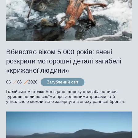
Вбивство віком 5 000 років: вчені
розкрили моторошні деталі загибелі
«крижаної людини»
Загублений світ
06
08
2026
Італійське містечко Больцано щороку приваблює тисячі
туристів не лише своїми гірськолижними трасами, а й
унікальною можливістю зазирнути в епоху ранньої бронзи.