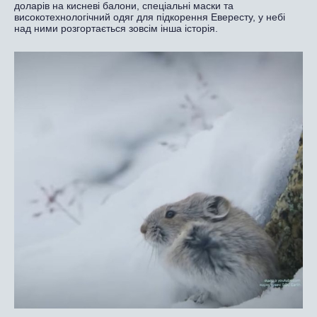
доларів на кисневі балони, спеціальні маски та
високотехнологічний одяг для підкорення Евересту, у небі
над ними розгортається зовсім інша історія.