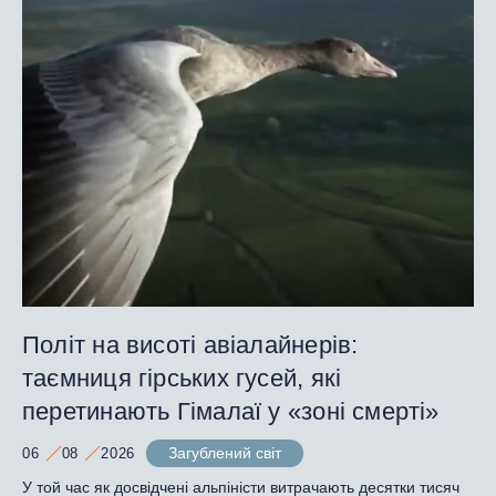
Політ на висоті авіалайнерів:
таємниця гірських гусей, які
перетинають Гімалаї у «зоні смерті»
Загублений світ
06
08
2026
У той час як досвідчені альпіністи витрачають десятки тисяч